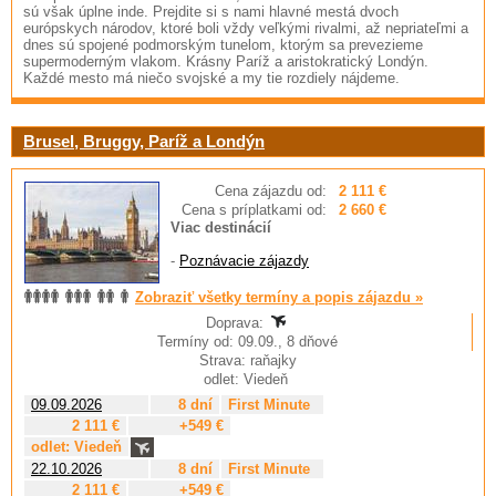
sú však úplne inde. Prejdite si s nami hlavné mestá dvoch
európskych národov, ktoré boli vždy veľkými rivalmi, až nepriateľmi a
dnes sú spojené podmorským tunelom, ktorým sa prevezieme
supermoderným vlakom. Krásny Paríž a aristokratický Londýn.
Každé mesto má niečo svojské a my tie rozdiely nájdeme.
Brusel, Bruggy, Paríž a Londýn
Cena zájazdu od:
2 111 €
Cena s príplatkami od:
2 660 €
Viac destinácií
-
Poznávacie zájazdy
Zobraziť všetky termíny a popis zájazdu »
Doprava:
Termíny od: 09.09., 8 dňové
Strava: raňajky
odlet: Viedeň
09.09.2026
8 dní
First Minute
2 111 €
+549 €
odlet: Viedeň
22.10.2026
8 dní
First Minute
2 111 €
+549 €