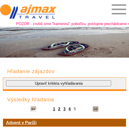
POZOR - zrušili sme "kamennú" pobočku, postupne prechádzame na onlin
Hľadanie zájazdov
Výsledky hľadania
1
2
3
4
5
Advent v Paríži