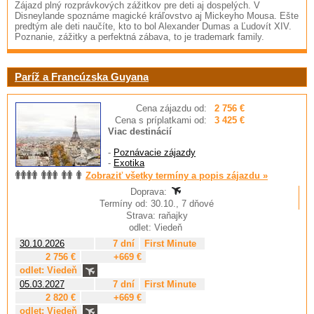
Zájazd plný rozprávkových zážitkov pre deti aj dospelých. V
Disneylande spoznáme magické kráľovstvo aj Mickeyho Mousa. Ešte
predtým ale deti naučíte, kto to bol Alexander Dumas a Ľudovít XIV.
Poznanie, zážitky a perfektná zábava, to je trademark family.
Paríž a Francúzska Guyana
Cena zájazdu od:
2 756 €
Cena s príplatkami od:
3 425 €
Viac destinácií
-
Poznávacie zájazdy
-
Exotika
Zobraziť všetky termíny a popis zájazdu »
Doprava:
Termíny od: 30.10., 7 dňové
Strava: raňajky
odlet: Viedeň
30.10.2026
7 dní
First Minute
2 756 €
+669 €
odlet: Viedeň
05.03.2027
7 dní
First Minute
2 820 €
+669 €
odlet: Viedeň