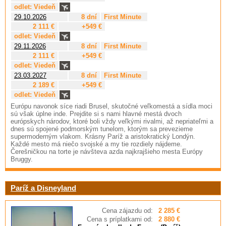
odlet: Viedeň
29.10.2026
8 dní
First Minute
2 111 €
+549 €
odlet: Viedeň
29.11.2026
8 dní
First Minute
2 111 €
+549 €
odlet: Viedeň
23.03.2027
8 dní
First Minute
2 189 €
+549 €
odlet: Viedeň
Európu navonok síce riadi Brusel, skutočné veľkomestá a sídla moci
sú však úplne inde. Prejdite si s nami hlavné mestá dvoch
európskych národov, ktoré boli vždy veľkými rivalmi, až nepriateľmi a
dnes sú spojené podmorským tunelom, ktorým sa prevezieme
supermoderným vlakom. Krásny Paríž a aristokratický Londýn.
Každé mesto má niečo svojské a my tie rozdiely nájdeme.
Čerešničkou na torte je návšteva azda najkrajšieho mesta Európy
Bruggy.
Paríž a Disneyland
Cena zájazdu od:
2 285 €
Cena s príplatkami od:
2 880 €