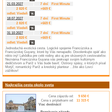
21.03.2027
7 dní
First Minute
2 820 €
+669 €
odlet: Viedeň
18.07.2027
7 dní
First Minute
2 820 €
+669 €
odlet: Viedeň
31.10.2027
7 dní
First Minute
2 820 €
+669 €
odlet: Viedeň
Jednoduchá exotická cesta. Logické spojenie Francúzska a
Francúzskej Guyany, ktoré by Vás nenapadlo. Dovolenkujte opäť ako
nikto iný! Lahôdka pre celé rodiny ako aj pre skúsených cestovateľov.
Neznáma Francúzska Guyana vás prekvapí svojim kultúrnym
dedičstvom a Paríž s Vás bude baviť. Ostrovy spásy, o ktorých písal
Motýľ, romantický Paríž a kreolský planteur ...žite ako Lovci
zážitkov!
Najkrajšia cesta okolo sveta
Cena zájazdu od:
9 650 €
Cena s príplatkami od:
11 315 €
Viac destinácií
-
Poznávacie zájazdy