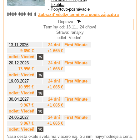
-
Exotika
-
Pobytovo-poznávacie
Zobraziť všetky termíny a popis zájazdu »
Doprava:
Termíny od: 13.11., 24 dňové
Strava: raňajky
odlet: Viedeň
13.11.2026
24 dní
First Minute
9 650 €
+1 665 €
odlet: Viedeň
20.12.2026
24 dní
First Minute
13 956 €
+1 665 €
odlet: Viedeň
19.03.2027
24 dní
First Minute
10 959 €
+1 665 €
odlet: Viedeň
30.04.2027
24 dní
First Minute
9 967 €
+1 665 €
odlet: Viedeň
24.05.2027
24 dní
First Minute
9 967 €
+1 665 €
odlet: Viedeň
Naša cesta okolo sveta má viacero naj. Sú nimi najvýhodnejšia cena,