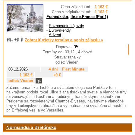
Cena zájazdu od:
1 162 €
Cena s príplatkami od:
1 162 €
Francúzsko
,
Ile-de-France (Paríž)
-
Poznávacie zájazdy
-
Eurovíkendy
-
Advent
Zobraziť všetky termíny a popis zájazdu »
Doprava:
Termíny od: 03.12., 4 dňové
Strava: raňajky
odlet: Viedeň
03.12.2026
4 dni
First Minute
1 162 €
+0 €
odlet: Viedeň
Zažime romantiku, históriu a sviatočnú eleganciu Paríža v tom
najkrajšom období roka! Ulice žiaria tisíckami svetiel a vianočné trhy
rozvoniavajú sladkosťami a tradičnými francúzskymi pochúťkami.
Prejdeme sa rozsvietenými Champs-Élysées, navštívime vianočné
trhy v Tuilerijských záhradách a vychutnáme si sviatočnú atmosféru
pri Eiffelovej veži a vo Versailles.
Normandia a Bretónsko