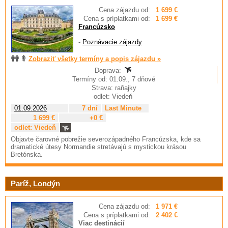
Cena zájazdu od:
1 699 €
Cena s príplatkami od:
1 699 €
Francúzsko
-
Poznávacie zájazdy
Zobraziť všetky termíny a popis zájazdu »
Doprava:
Termíny od: 01.09., 7 dňové
Strava: raňajky
odlet: Viedeň
01.09.2026
7 dní
Last Minute
1 699 €
+0 €
odlet: Viedeň
Objavte čarovné pobrežie severozápadného Francúzska, kde sa
dramatické útesy Normandie stretávajú s mystickou krásou
Bretónska.
Paríž, Londýn
Cena zájazdu od:
1 971 €
Cena s príplatkami od:
2 402 €
Viac destinácií