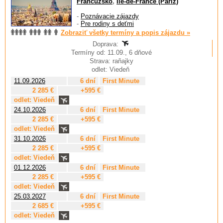
Francúzsko
,
Ile-de-France (Paríž)
-
Poznávacie zájazdy
-
Pre rodiny s deťmi
Zobraziť všetky termíny a popis zájazdu »
Doprava:
Termíny od: 11.09., 6 dňové
Strava: raňajky
odlet: Viedeň
11.09.2026
6 dní
First Minute
2 285 €
+595 €
odlet: Viedeň
24.10.2026
6 dní
First Minute
2 285 €
+595 €
odlet: Viedeň
31.10.2026
6 dní
First Minute
2 285 €
+595 €
odlet: Viedeň
01.12.2026
6 dní
First Minute
2 285 €
+595 €
odlet: Viedeň
25.03.2027
6 dní
First Minute
2 685 €
+595 €
odlet: Viedeň