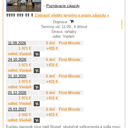
-
Poznávacie zájazdy
Zobraziť všetky termíny a popis zájazdu »
Doprava:
Termíny od: 11.09., 6 dňové
Strava: raňajky
odlet: Viedeň
11.09.2026
6 dní
First Minute
1 971 €
+431 €
odlet: Viedeň
24.10.2026
6 dní
First Minute
1 971 €
+431 €
odlet: Viedeň
31.10.2026
6 dní
First Minute
1 971 €
+431 €
odlet: Viedeň
01.12.2026
6 dní
First Minute
1 971 €
+431 €
odlet: Viedeň
25.03.2027
6 dní
First Minute
2 042 €
+431 €
odlet: Viedeň
Európu navonok síce riadi Brusel, skutočné veľkomestá a sídla moci