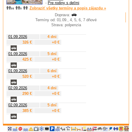
-
Pre rodiny s deťmi
Zobraziť všetky termíny a popis zájazdu »
Doprava:
Termíny od: 01.09., 4, 5, 6, 7 dňové
Strava: polpenzia
01.09.2026
4 dni
326 €
+0 €
01.09.2026
5 dní
425 €
+0 €
01.09.2026
6 dní
520 €
+0 €
02.09.2026
4 dni
290 €
+0 €
02.09.2026
5 dní
385 €
+0 €