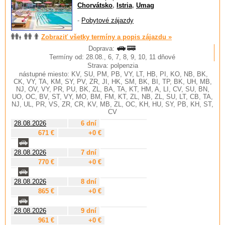
Chorvátsko
,
Istria
,
Umag
-
Pobytové zájazdy
Zobraziť všetky termíny a popis zájazdu »
Doprava:
Termíny od: 28.08., 6, 7, 8, 9, 10, 11 dňové
Strava: polpenzia
nástupné miesto: KV, SU, PM, PB, VY, LT, HB, PI, KO, NB, BK,
CK, VY, TA, KM, SY, PV, ZR, JI, HK, SM, BK, BI, TP, BK, UH, MB,
NJ, OV, VY, PR, PU, BK, ZL, BA, TA, KT, HM, A, LI, CV, SU, BN,
UO, OC, BV, ST, VY, MO, BM, FM, KT, ZL, NB, ZL, SU, LT, CB, TA,
NJ, UL, PR, VS, ZR, CR, KV, MB, ZL, OC, KH, HU, SY, PB, KH, ST,
CV
28.08.2026
6 dní
671 €
+0 €
28.08.2026
7 dní
770 €
+0 €
28.08.2026
8 dní
865 €
+0 €
28.08.2026
9 dní
961 €
+0 €