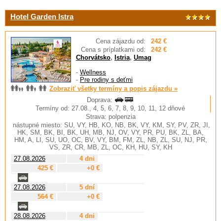
Hotel Garden Istra
Cena zájazdu od:
242 €
Cena s príplatkami od:
242 €
Chorvátsko
,
Istria
,
Umag
-
Wellness
-
Pre rodiny s deťmi
Zobraziť všetky termíny a popis zájazdu »
Doprava:
Termíny od: 27.08., 4, 5, 6, 7, 8, 9, 10, 11, 12 dňové
Strava: polpenzia
nástupné miesto: SU, VY, HB, KO, NB, BK, VY, KM, SY, PV, ZR, JI,
HK, SM, BK, BI, BK, UH, MB, NJ, OV, VY, PR, PU, BK, ZL, BA,
HM, A, LI, SU, UO, OC, BV, VY, BM, FM, ZL, NB, ZL, SU, NJ, PR,
VS, ZR, CR, MB, ZL, OC, KH, HU, SY, KH
27.08.2026
4 dni
425 €
+0 €
27.08.2026
5 dní
564 €
+0 €
28.08.2026
4 dni