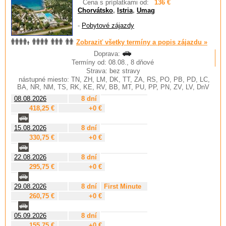
Cena s príplatkami od:
136 €
Chorvátsko
,
Istria
,
Umag
-
Pobytové zájazdy
Zobraziť všetky termíny a popis zájazdu »
Doprava:
Termíny od: 08.08., 8 dňové
Strava: bez stravy
nástupné miesto: TN, ZH, LM, DK, TT, ZA, RS, PO, PB, PD, LC,
BA, NR, NM, TS, RK, KE, RV, BB, MT, PU, PP, PN, ZV, LV, DnV
08.08.2026
8 dní
418,25 €
+0 €
15.08.2026
8 dní
330,75 €
+0 €
22.08.2026
8 dní
295,75 €
+0 €
29.08.2026
8 dní
First Minute
260,75 €
+0 €
05.09.2026
8 dní
155,75 €
+0 €