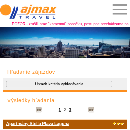
POZOR - zrušili sme "kamennú" pobočku, postupne prechádzame na online pre
Hľadanie zájazdov
Výsledky hľadania
1
2
3
Apartmány Stella Plava Laguna