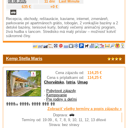
08.08.2026
11 dní
Last Minute
635 €
+0 €
Recepcia, obchody, reštaurácie, kaviarne, internet, zmenáreň,
parkovanie pri apartmánoch grátis, tobogán, 2 vonkajšie bazény a 2
detské bazény, tenisové kurty, bohatý večerný animačný program,
živá hudba s tancom. Stredisko má malý prístav – možnosť kotviť
súkromné člny.
Kemp Stella Maris
Cena zájazdu od:
114,25 €
Cena s príplatkami od:
114,25 €
Chorvátsko
,
Istria
,
Umag
-
Pobytové zájazdy
-
Kempovanie
-
Pre rodiny s deťmi
Zobraziť všetky termíny a popis zájazdu »
Doprava:
Termíny od: 19.09., 6, 7, 8, 9, 10, 11, 12, 13 dňové
Strava: bez stravy