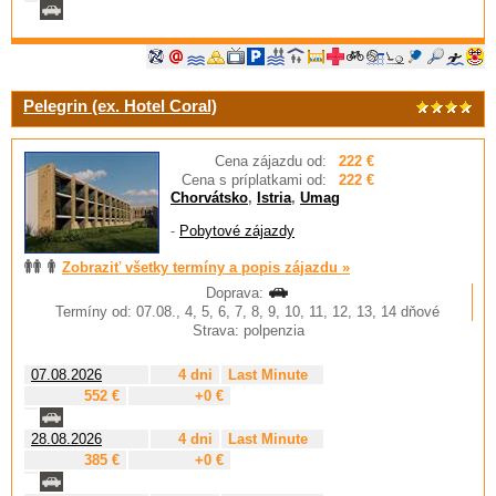
Pelegrin (ex. Hotel Coral)
Cena zájazdu od:
222 €
Cena s príplatkami od:
222 €
Chorvátsko
,
Istria
,
Umag
-
Pobytové zájazdy
Zobraziť všetky termíny a popis zájazdu »
Doprava:
Termíny od: 07.08., 4, 5, 6, 7, 8, 9, 10, 11, 12, 13, 14 dňové
Strava: polpenzia
07.08.2026
4 dni
Last Minute
552 €
+0 €
28.08.2026
4 dni
Last Minute
385 €
+0 €