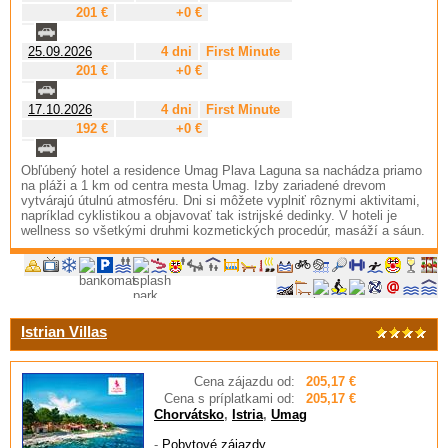
201 €
+0 €
25.09.2026
4 dni
First Minute
201 €
+0 €
17.10.2026
4 dni
First Minute
192 €
+0 €
Obľúbený hotel a residence Umag Plava Laguna sa nachádza priamo
na pláži a 1 km od centra mesta Umag. Izby zariadené drevom
vytvárajú útulnú atmosféru. Dni si môžete vyplniť rôznymi aktivitami,
napríklad cyklistikou a objavovať tak istrijské dedinky. V hoteli je
wellness so všetkými druhmi kozmetických procedúr, masáží a sáun.
Istrian Villas
Cena zájazdu od:
205,17 €
Cena s príplatkami od:
205,17 €
Chorvátsko
,
Istria
,
Umag
-
Pobytové zájazdy