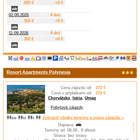
425 €
+0 €
02.09.2026
4 dni
302 €
+0 €
11.09.2026
4 dni
302 €
+0 €
Resort Apartments Polynesia
Cena zájazdu od:
272 €
Cena s príplatkami od:
272 €
Chorvátsko
,
Istria
,
Umag
-
Pobytové zájazdy
Zobraziť všetky termíny a popis zájazdu »
Doprava:
Termíny od: 08.08., 8 dňové
Strava: bez stravy