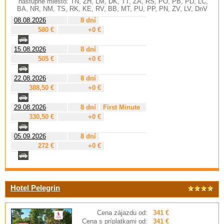
nástupné miesto: TN, ZH, LM, DK, TT, ZA, RS, PO, PB, PD, LC,
BA, NR, NM, TS, RK, KE, RV, BB, MT, PU, PP, PN, ZV, LV, DnV
08.08.2026
8 dní
580 €
+0 €
15.08.2026
8 dní
505 €
+0 €
22.08.2026
8 dní
388,50 €
+0 €
29.08.2026
8 dní
First Minute
330,50 €
+0 €
05.09.2026
8 dní
272 €
+0 €
Hotel Pelegrin
Cena zájazdu od:
341 €
Cena s príplatkami od:
341 €