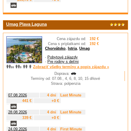
Umag Plava Laguna
Cena zájazdu od:
192 €
Cena s príplatkami od:
192 €
Chorvátsko
,
Istria
,
Umag
-
Pobytové zájazdy
-
Pre rodiny s deťmi
Zobraziť všetky termíny a popis zájazdu »
Doprava:
Termíny od: 07.08., 4, 6, 8, 10, 15 dňové
Strava: polpenzia
07.08.2026
4 dni
Last Minute
441 €
+0 €
28.08.2026
4 dni
Last Minute
339 €
+0 €
24.09.2026
4 dni
First Minute