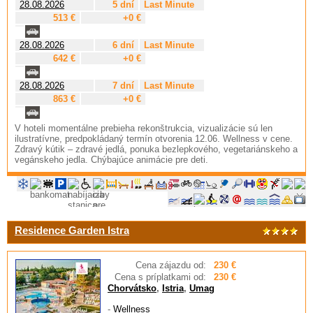
28.08.2026
5 dní
Last Minute
513 €
+0 €
28.08.2026
6 dní
Last Minute
642 €
+0 €
28.08.2026
7 dní
Last Minute
863 €
+0 €
V hoteli momentálne prebieha rekonštrukcia, vizualizácie sú len
ilustratívne, predpokládaný termín otvorenia 12.06. Wellness v cene.
Zdravý kútik – zdravé jedlá, ponuka bezlepkového, vegetariánskeho a
vegánskeho jedla. Chýbajúce animácie pre deti.
Residence Garden Istra
Cena zájazdu od:
230 €
Cena s príplatkami od:
230 €
Chorvátsko
,
Istria
,
Umag
-
Wellness