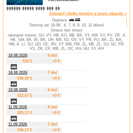
Zobraziť všetky termíny a popis zájazdu »
Doprava:
Termíny od: 18.08., 6, 7, 8, 9, 10, 11 dňové
Strava: bez stravy
nástupné miesto: SU, VY, HB, KO, NB, BK, VY, KM, SY, PV, ZR, JI,
HK, SM, BK, BI, BK, UH, MB, NJ, OV, VY, PR, PU, BK, ZL, BA,
HM, A, LI, SU, UO, OC, BV, VY, BM, FM, ZL, NB, ZL, SU, NJ, PR,
VS, ZR, CR, MB, ZL, OC, KH, HU, SY, KH
18.08.2026
6 dní
532 €
+0 €
18.08.2026
7 dní
636,50 €
+0 €
19.08.2026
6 dní
522,67 €
+0 €
11.09.2026
6 dní
205,17 €
+0 €
11.09.2026
7 dní
246,17 €
+0 €