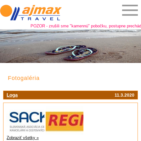
POZOR - zrušili sme "kamennú" pobočku, postupne prechádzame 
Fotogaléria
Loga
11.3.2020
Zobraziť všetky »