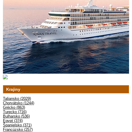
Krajiny
Taliansko (2029)
Chorvátsko (1244)
Grécko (863)
Turecko (716)
Bulharsko (536)
Egypt (374)
Španielsko (371)
Francúzsko (257)