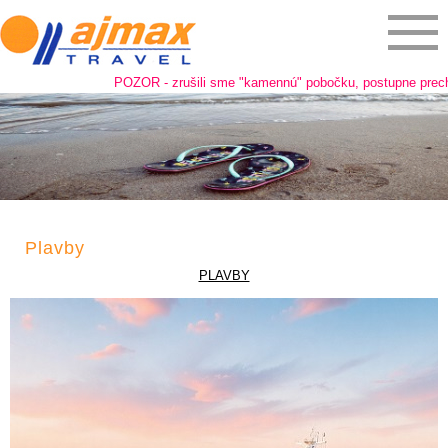
POZOR - zrušili sme "kamennú" pobočku, postupne prechádza
Plavby
PLAVBY