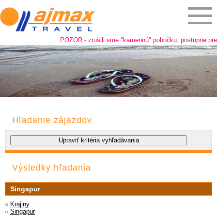
POZOR - zrušili sme "kamennú" pobočku, postupne prech
Hľadanie zájazdov
Výsledky hľadania
Singapur
«
Krajiny
«
Singapur