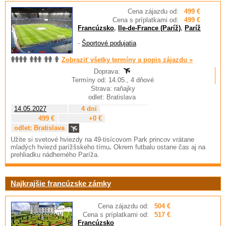
Cena zájazdu od:
499 €
Cena s príplatkami od:
499 €
Francúzsko
,
Ile-de-France (Paríž)
,
Paríž
-
Športové podujatia
Zobraziť všetky termíny a popis zájazdu »
Doprava:
Termíny od: 14.05., 4 dňové
Strava: raňajky
odlet: Bratislava
14.05.2027
4 dni
499 €
+0 €
odlet: Bratislava
Užite si svetové hviezdy na 49-tisícovom Park princov
vrátane
mladých hviezd parížšskeho tímu
.
Okrem futbalu ostane čas aj na
prehliadku nádherného Paríža.
Najkrajšie francúzske zámky
Cena zájazdu od:
504 €
Cena s príplatkami od:
517 €
Francúzsko