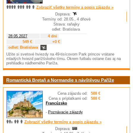
Zobraziť všetky termíny a popis zájazdu »
Doprava:
Termíny od: 28.05., 4 dňové
Strava: raňajky
odlet: Bratislava
28.05.2027
4 dni
549 €
+0 €
odlet: Bratislava
Užite si svetové hviezdy na 49-tisícovom Park princov
vrátane
mladých hviezd parížšskeho tímu
.
Okrem futbalu ostane čas aj na
prehliadku nádherného Paríža.
Romantická Bretaň a Normandie s návštěvou Paříže
Cena zájazdu od:
588 €
Cena s príplatkami od:
588 €
Francúzsko
-
Poznávacie zájazdy
Zobraziť všetky termíny a popis zájazdu »
Doprava: