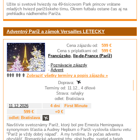
Užite si svetové hviezdy na 49-tisícovom
Park princov vrátane
mladých hviezd parížšskeho tímu
.
Okrem futbalu ostane čas aj na
prehliadku nádherného Paríža.
Adventný Paríž a zámok Versailles LETECKY
Cena zájazdu od:
599 €
Cena s príplatkami od:
599 €
Francúzsko
,
Ile-de-France (Paríž)
-
Poznávacie zájazdy
-
Advent
Zobraziť všetky termíny a popis zájazdu »
Doprava:
Termíny od: 11.12., 4 dňové
Strava: raňajky
odlet: Bratislava
11.12.2026
4 dni
First Minute
599 €
+0 €
odlet: Bratislava
Navštívte svetoznámy Paríž, ktorý bol pre Ernesta Hemingwaya
synonymom šťastia a Audrey Hepburn o Paríži vyslovila slávnu vetu:
"Paríž je vždy dobrý nápad". A my tvrdíme, že počas adventu
obzvlášť. Romantické adventné trhy, plné hudby, svetiel a farieb,