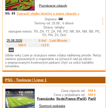
-
Poznávacie zájazdy
Zobraziť všetky termíny a popis zájazdu »
Doprava:
Termíny od: 25.08., 6 dňové
Strava: raňajky
nástupné miesto: TN, ZH, TT, ZA, PB, PD, NR, BA, NM, BB, PE,
TO, PN, ZV, DnV
25.08.2026
6 dní
Last Minute
504 €
+13 €
Údolie rieky Loire je očarujúce nielen vďaka nádhernej prírode. Reťaz
zámkov postavených a majestátne sa týčiacich nad jej tokom
s prepracovanými kvetinovými parkami chytí za srdce každého
romantika.
PSG - Toulouse | Ligue 1
Cena zájazdu od:
549 €
Cena s príplatkami od:
549 €
Francúzsko
,
Ile-de-France (Paríž)
,
Paríž
-
Športové podujatia