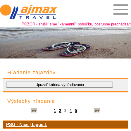
POZOR - zrušili sme "kamennú" pobočku, postupne prechádzame na on
Hľadanie zájazdov
Výsledky hľadania
1
2
3
4
5
PSG - Nice | Ligue 1