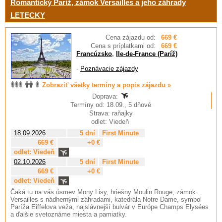
Romantický Paríž, zámok Versailles a jeho záhrady
LETECKY
Cena zájazdu od:
669 €
Cena s príplatkami od:
669 €
Francúzsko
,
Ile-de-France (Paríž)
-
Poznávacie zájazdy
Zobraziť všetky termíny a popis zájazdu »
Doprava:
Termíny od: 18.09., 5 dňové
Strava: raňajky
odlet: Viedeň
18.09.2026
5 dní
First Minute
669 €
+0 €
odlet: Viedeň
02.10.2026
5 dní
First Minute
669 €
+0 €
odlet: Viedeň
Čaká tu na vás úsmev Mony Lisy, hriešny Moulin Rouge, zámok
Versailles s nádhernými záhradami, katedrála Notre Dame, symbol
Paríža Eiffelova veža, najslávnejší bulvár v Európe Champs Elysées
a ďalšie svetoznáme miesta a pamiatky.