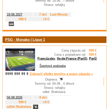
Termíny od: 19.06., 7 dňové
Strava: raňajky
19.06.2027
7 dní
Last Minute
588 €
+0 €
PSG - Monako | Ligue 1
Cena zájazdu od:
599 €
Cena s príplatkami od:
599 €
Francúzsko
,
Ile-de-France (Paríž)
,
Paríž
-
Športové podujatia
Zobraziť všetky termíny a popis zájazdu »
Doprava:
Termíny od: 04.09., 4 dňové
Strava: raňajky
odlet: Bratislava
04.09.2026
4 dni
599 €
+0 €
odlet: Bratislava