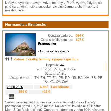
každý si vyberie to svoje. Adventné trhy v Paríži vyrážajú dych, sú
plné čara, vôní, trošku snobské, ale plné šarmu a chvíľ, na ktoré
nezabudnete.
Normandia a Bretónsko
Cena zájazdu od:
594 €
Cena s príplatkami od:
607 €
Francúzsko
-
Poznávacie zájazdy
Zobraziť všetky termíny a popis zájazdu »
Doprava:
Termíny od: 25.08., 6 dňové
Strava: raňajky
nástupné miesto: TN, ZH, TT, ZA, PB, PD, NR, BA, NM, BB, PE,
TO, PN, ZV, DnV
25.08.2026
6 dní
Last Minute
594 €
+13 €
Severozápadný kút Francúzska ukrýva architektonické klenoty,
podmanivú prírodu, aj živé mestá. Najväčšími lákadlami sú kláštor
Mont Saint Michel, či pláž Omaha, na ktorej sa v roku 1944 zásadne