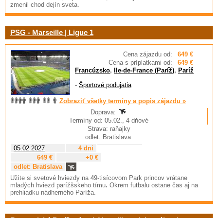
zmenil chod dejín sveta.
PSG - Marseille | Ligue 1
Cena zájazdu od:
649 €
Cena s príplatkami od:
649 €
Francúzsko
,
Ile-de-France (Paríž)
,
Paríž
-
Športové podujatia
Zobraziť všetky termíny a popis zájazdu »
Doprava:
Termíny od: 05.02., 4 dňové
Strava: raňajky
odlet: Bratislava
05.02.2027
4 dni
649 €
+0 €
odlet: Bratislava
Užite si svetové hviezdy na 49-tisícovom Park princov
vrátane
mladých hviezd parížšskeho tímu
.
Okrem futbalu ostane čas aj na
prehliadku nádherného Paríža.