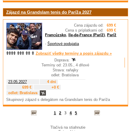
Zájazd na Grandslam tenis do Paríža 2027
Cena zájazdu od:
699 €
Cena s príplatkami od:
699 €
Francúzsko
,
Ile-de-France (Paríž)
,
Paríž
-
Športové podujatia
Zobraziť všetky termíny a popis zájazdu »
Doprava:
Termíny od: 23.05., 4 dňové
Strava: raňajky
odlet: Bratislava
23.05.2027
4 dni
699 €
+0 €
odlet: Bratislava
Skupinový zájazd s delegátom na Grandslam tenis do Paríža
1
2
3
4
5
Tlačivá na stiahnutie