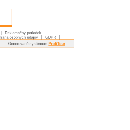
Reklamačný poriadok
rana osobných údajov
GDPR
Generované systémom
ProfiTour