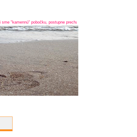
me "kamennú" pobočku, postupne prechádzame na online predaj a predaj cez t