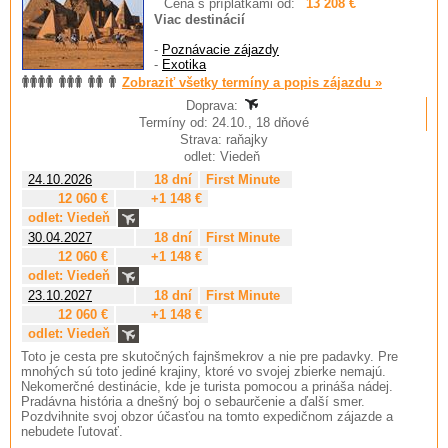
Cena s príplatkami od:
13 208 €
Viac destinácií
-
Poznávacie zájazdy
-
Exotika
Zobraziť všetky termíny a popis zájazdu »
Doprava:
Termíny od: 24.10., 18 dňové
Strava: raňajky
odlet: Viedeň
24.10.2026
18 dní
First Minute
12 060 €
+1 148 €
odlet: Viedeň
30.04.2027
18 dní
First Minute
12 060 €
+1 148 €
odlet: Viedeň
23.10.2027
18 dní
First Minute
12 060 €
+1 148 €
odlet: Viedeň
Toto je cesta pre skutočných fajnšmekrov a nie pre padavky. Pre
mnohých sú toto jediné krajiny, ktoré vo svojej zbierke nemajú.
Nekomerčné destinácie, kde je turista pomocou a prináša nádej.
Pradávna história a dnešný boj o sebaurčenie a ďalší smer.
Pozdvihnite svoj obzor účasťou na tomto expedičnom zájazde a
nebudete ľutovať.