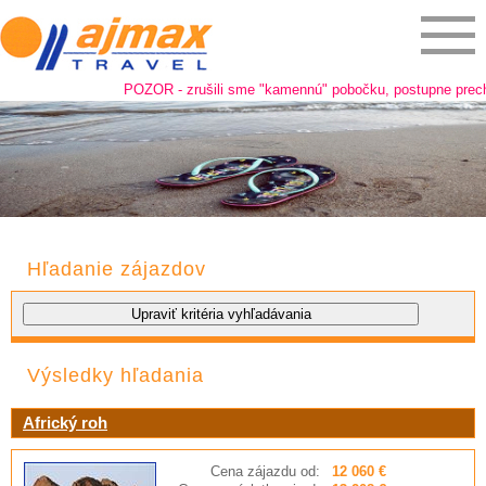
POZOR - zrušili sme "kamennú" pobočku, postupne prechádz
Hľadanie zájazdov
Výsledky hľadania
Africký roh
Cena zájazdu od:
12 060 €