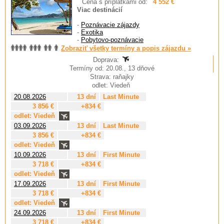
Cena s príplatkami od:
4 552 €
Viac destinácií
-
Poznávacie zájazdy
-
Exotika
-
Pobytovo-poznávacie
Zobraziť všetky termíny a popis zájazdu »
Doprava:
Termíny od: 20.08., 13 dňové
Strava: raňajky
odlet: Viedeň
20.08.2026
13 dní
Last Minute
3 856 €
+834 €
odlet: Viedeň
03.09.2026
13 dní
Last Minute
3 856 €
+834 €
odlet: Viedeň
10.09.2026
13 dní
First Minute
3 718 €
+834 €
odlet: Viedeň
17.09.2026
13 dní
First Minute
3 718 €
+834 €
odlet: Viedeň
24.09.2026
13 dní
First Minute
3 718 €
+834 €