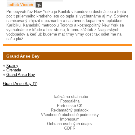
odlet: Viedeň
Pre obyvateľov New Yorku je Karibik víkendovou destináciou a tento
pocit príjemného krátkeho letu do tepla si vychutnáme aj my. Správne
namixovaný zájazd s poznaním a na záver s kúpaním v teplučkom
Karibiku. Kanadskú metropolu Toronto a kozmopolitný New York sa
vychutnáme v kľude a bez stresu, k tomu zážitok z Niagarských
vodopádov a keď už budeme mať trmy vrmy dosť tak odletíme na
našu pláž.
Grand Anse Bay
«
Krajiny
«
Grenada
«
Grand Anse Bay
Grand Anse Bay (1)
Tlačivá na stiahnutie
Fotogaléria
Partnerské CK
Reklamačný poriadok
Všeobecné obchodné podmienky
Impressum
Ochrana osobných údajov
GDPR