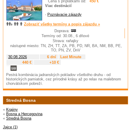
Cena s príplatkami od:
450 €
Viac destinácií
-
Poznávacie zájazdy
Zobraziť všetky termíny a popis zájazdu »
Doprava:
Termíny od: 30.08., 6 dňové
Strava: raňajky
nástupné miesto: TN, ZH, TT, ZA, PB, PD, NR, BA, NM, BB, PE,
TO, PN, ZV, DnV
30.08.2026
6 dní
Last Minute
440 €
+10 €
Pestrá kombinácia jadranských pokladov všetkého druhu - od
historických pamiatok, cez prírodné krásy až po relax na malebnom
chorvátskom pobreží.
Stredná Bosna
«
Krajiny
«
Bosna a Hercegovina
«
Stredná Bosna
Jajce (1)