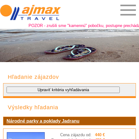
POZOR - zrušili sme "kamennú" pobočku, postupne prechádzame
Hľadanie zájazdov
Výsledky hľadania
Národné parky a poklady Jadranu
Cena zájazdu od:
440 €