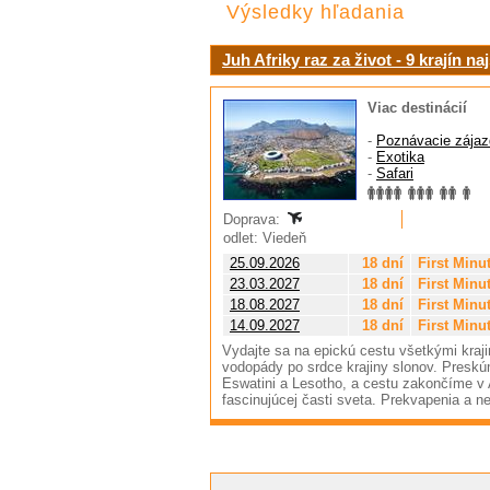
Výsledky hľadania
Juh Afriky raz za život - 9 krajín n
Viac destinácií
-
Poznávacie zájaz
-
Exotika
-
Safari
Doprava:
odlet: Viedeň
25.09.2026
18 dní
First Minu
23.03.2027
18 dní
First Minu
18.08.2027
18 dní
First Minu
14.09.2027
18 dní
First Minu
Vydajte sa na epickú cestu všetkými kraji
vodopády po srdce krajiny slonov. Pres
Eswatini a Lesotho, a cestu zakončíme v An
fascinujúcej časti sveta. Prekvapenia a 