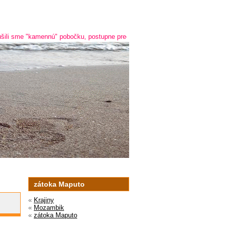
 sme "kamennú" pobočku, postupne prechádzame na online predaj a predaj ce
zátoka Maputo
«
Krajiny
«
Mozambik
«
zátoka Maputo