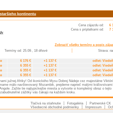
ajstaršieho kontinentu
Cena zájazdu od:
6 
Cena s príplatkami od:
7 
dy
Zobraziť všetky termíny a popis zája
Termíny od: 25.09., 18 dňové
Strava: ra
te
6 176 €
+1 137 €
odlet: Viede
te
6 355 €
+1 137 €
odlet: Viede
te
6 355 €
+1 137 €
odlet: Viede
te
6 355 €
+1 137 €
odlet: Viede
nami južnej Afriky! Od ikonického Mysu Dobrej Nádeje cez majestátne Viktóri
kúmame málo navštevovaný Mozambik, prejdeme naprieč malými kráľovstvami
gole. Zažite tie najtypickejšie miesta a vytvorte si kompletný obraz o tejto
nezabudnuteľné zážitky vás čakajú na každom kroku.
Tlačivá na stiahnutie
Fotogaléria
Partnerské CK
Všeobecné obchodné podmienky
Impressum
Och