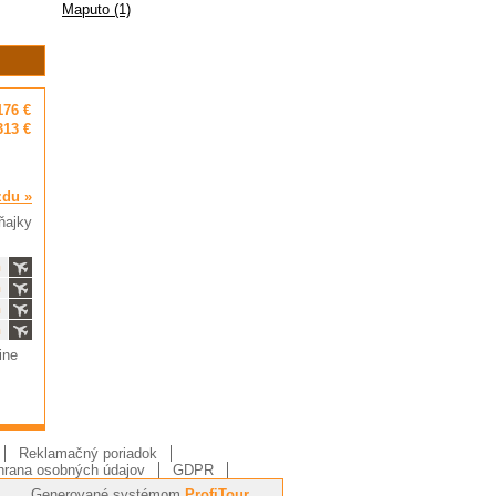
Maputo (1)
176 €
313 €
zdu »
ňajky
ň
ň
ň
ň
ine
Reklamačný poriadok
rana osobných údajov
GDPR
Generované systémom
ProfiTour