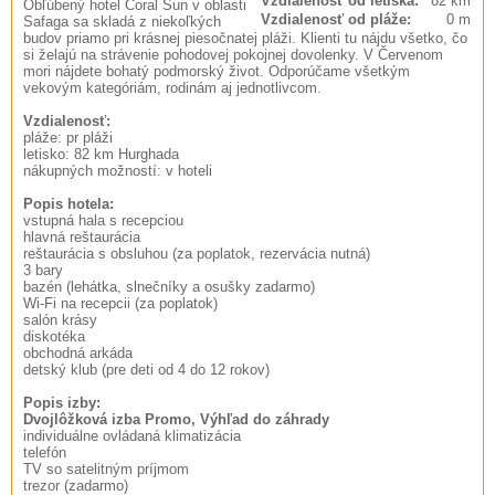
Vzdialenosť od letiska:
82 km
Obľúbený hotel Coral Sun v oblasti
Vzdialenosť od pláže:
0 m
Safaga sa skladá z niekoľkých
budov priamo pri krásnej piesočnatej pláži. Klienti tu nájdu všetko, čo
si želajú na strávenie pohodovej pokojnej dovolenky. V Červenom
mori nájdete bohatý podmorský život. Odporúčame všetkým
vekovým kategóriám, rodinám aj jednotlivcom.
Vzdialenosť:
pláže: pr pláži
letisko: 82 km Hurghada
nákupných možností: v hoteli
Popis hotela:
vstupná hala s recepciou
hlavná reštaurácia
reštaurácia s obsluhou (za poplatok, rezervácia nutná)
3 bary
bazén (lehátka, slnečníky a osušky zadarmo)
Wi-Fi na recepcii (za poplatok)
salón krásy
diskotéka
obchodná arkáda
detský klub (pre deti od 4 do 12 rokov)
Popis izby:
Dvojlôžková izba Promo, Výhľad do záhrady
individuálne ovládaná klimatizácia
telefón
TV so satelitným príjmom
trezor (zadarmo)