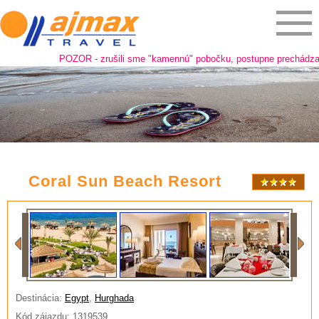
POZOR - zrušili sme "kamennú" pobočku, postupne prechádzame na 
Coral Sun Beach Resort
Destinácia:
Egypt
,
Hurghada
Kód zájazdu: 1319539