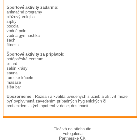
Športové aktivity zadarmo:
animačné programy
plážový volejbal
šípky
boccia
vodné pólo
vodná gymnastika
šach
fitness
Športové aktivity za príplatok:
potápačské centrum
biliard
salón krásy
sauna
turecké kúpele
masáže
šiša bar
Upozornenie
: Rozsah a kvalita uvedených služieb a aktivít môže
byť ovplyvnená zavedením prípadných hygienických či
protiepidemických opatrení v danej destinácii.
Tlačivá na stiahnutie
Fotogaléria
Partnerské CK