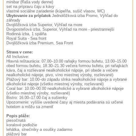
minibar (fľaša vody denne)
set na prípravu čaju a kávy
vlastné sociálne zariadenie (kúpeľňa, sušič vlasov, WC)
Ubytovanie za príplatok
Jednolôžková izba Promo, Výhľad do
záhrady
Dvojlôžková izba Superior, Výhľad na more
Dvojposteľová izba, Superior, Výhľad na more - priestrannejší
Rodinná izba, 1 spálňa
Royal Suita - Sea front
Dvojlôžková izba Premium, Sea Front
Strava v cene:
All Inclusive:
Hlavná reštaurácia: 07.00–10.00 raňajky formou bufetu, 13.00–15.00
obed formou bufetu, 18.30–21.30 večera formou bufetu, pri raňajkách
káva, čaj a rozlievané nealkoholické nápoje, pri obede a večere
nealkoholické nápoje, pivo, víno miestnej výroby, rozlievané)
Plážový bar: 10.00–do západu slnka nealkoholické nápoje a vybrané
alkoholické nápoje (všetko miestnej výroby, rozlievané)
Coral bar: 10.00–00.00 nealkoholické a vybrané alkoholické nápoje
(všetko miestnej výroby, rozlievané)
Bistro: 16.00–17.00 čaj a sušienky
Upozornenie: vyššie uvedené časy aj miesta podávania sú určené
hotelom a môžu sa zmeniť
Popis pláže:
piesočnatá
koralové podložie
lehátka, slnečníky a osušky zadarmo
plážový bar