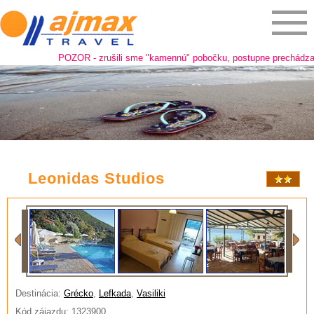
POZOR - zrušili sme "kamennú" pobočku, postupne prechádzame n
Leonidas Studios
Destinácia:
Grécko
,
Lefkada
,
Vasiliki
Kód zájazdu: 1323900