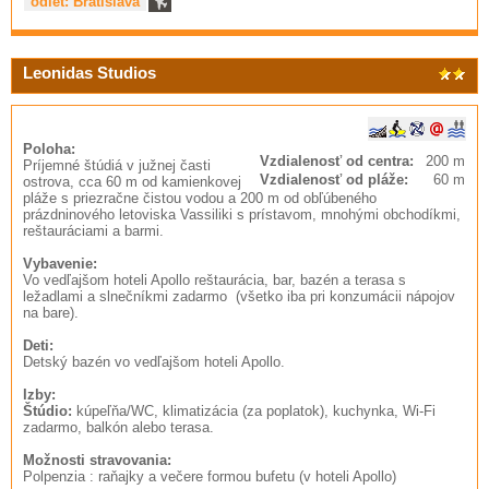
odlet: Bratislava
Leonidas Studios
Poloha:
Vzdialenosť od centra:
200 m
Príjemné štúdiá v južnej časti
Vzdialenosť od pláže:
60 m
ostrova, cca 60 m od kamienkovej
pláže s priezračne čistou vodou a 200 m od obľúbeného
prázdninového letoviska Vassiliki s prístavom, mnohými obchodíkmi,
reštauráciami a barmi.
Vybavenie:
Vo vedľajšom hoteli Apollo reštaurácia, bar, bazén a terasa s
ležadlami a slnečníkmi zadarmo (všetko iba pri konzumácii nápojov
na bare).
Deti:
Detský bazén vo vedľajšom hoteli Apollo.
Izby:
Štúdio:
kúpeľňa/WC, klimatizácia (za poplatok), kuchynka, Wi-Fi
zadarmo, balkón alebo terasa.
Možnosti stravovania:
Polpenzia : raňajky a večere formou bufetu (v hoteli Apollo)