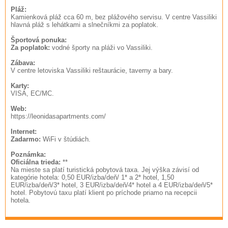
Pláž:
Kamienková pláž cca 60 m, bez plážového servisu. V centre Vassiliki
hlavná pláž s lehátkami a slnečníkmi za poplatok.
Športová ponuka:
Za poplatok:
vodné športy na pláži vo Vassiliki.
Zábava:
V centre letoviska Vassiliki reštaurácie, taverny a bary.
Karty:
VISA, EC/MC.
Web:
https://leonidasapartments.com/
Internet:
Zadarmo:
WiFi v štúdiách.
Poznámka:
Oficiálna trieda:
**
Na mieste sa platí turistická pobytová taxa. Jej výška závisí od
kategórie hotela: 0,50 EUR/izba/deň/ 1* a 2* hotel, 1,50
EUR/izba/deň/3* hotel, 3 EUR/izba/deň/4* hotel a 4 EUR/izba/deň/5*
hotel. Pobytovú taxu platí klient po príchode priamo na recepcii
hotela.