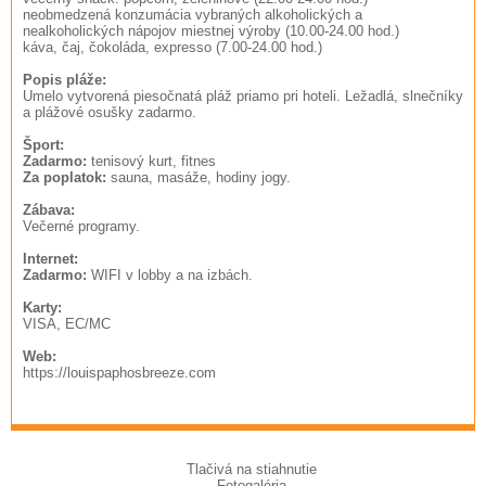
neobmedzená konzumácia vybraných alkoholických a
nealkoholických nápojov miestnej výroby (10.00-24.00 hod.)
káva, čaj, čokoláda, expresso (7.00-24.00 hod.)
Popis pláže:
Umelo vytvorená piesočnatá pláž priamo pri hoteli. Ležadlá, slnečníky
a plážové osušky zadarmo.
Šport:
Zadarmo:
tenisový kurt, fitnes
Za poplatok:
sauna, masáže, hodiny jogy.
Zábava:
Večerné programy.
Internet:
Zadarmo:
WIFI v lobby a na izbách.
Karty:
VISA, EC/MC
Web:
https://louispaphosbreeze.com
Tlačivá na stiahnutie
Fotogaléria