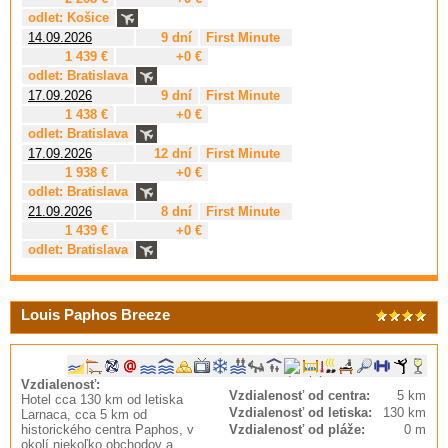
odlet: Košice
14.09.2026
9 dní
First Minute
1 439 €
+0 €
odlet: Bratislava
17.09.2026
9 dní
First Minute
1 438 €
+0 €
odlet: Bratislava
17.09.2026
12 dní
First Minute
1 938 €
+0 €
odlet: Bratislava
21.09.2026
8 dní
First Minute
1 439 €
+0 €
odlet: Bratislava
Louis Paphos Breeze
Vzdialenosť:
Vzdialenosť od centra:
5 km
Hotel cca 130 km od letiska
Vzdialenosť od letiska:
130 km
Larnaca, cca 5 km od
historického centra Paphos, v
Vzdialenosť od pláže:
0 m
okolí niekoľko obchodov a