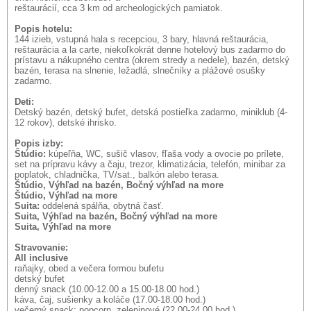
reštaurácií, cca 3 km od archeologických pamiatok.
Popis hotelu:
144 izieb, vstupná hala s recepciou, 3 bary, hlavná reštaurácia,
reštaurácia a la carte, niekoľkokrát denne hotelový bus zadarmo do
prístavu a nákupného centra (okrem stredy a nedele), bazén, detský
bazén, terasa na slnenie, ležadlá, slnečníky a plážové osušky
zadarmo.
Deti:
Detský bazén, detský bufet, detská postieľka zadarmo, miniklub (4-
12 rokov), detské ihrisko.
Popis izby:
Štúdio:
kúpeľňa, WC, sušič vlasov, fľaša vody a ovocie po prílete,
set na prípravu kávy a čaju, trezor, klimatizácia, telefón, minibar za
poplatok, chladnička, TV/sat., balkón alebo terasa.
Štúdio, Výhľad na bazén, Bočný výhľad na more
Štúdio, Výhľad na more
Suita:
oddelená spálňa, obytná časť.
Suita, Výhľad na bazén, Bočný výhľad na more
Suita, Výhľad na more
Stravovanie:
All inclusive
raňajky, obed a večera formou bufetu
detský bufet
denný snack (10.00-12.00 a 15.00-18.00 hod.)
káva, čaj, sušienky a koláče (17.00-18.00 hod.)
večerný snack: popcorn, zeleninové (22.00-24.00 hod.)