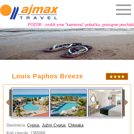
POZOR - zrušili sme "kamennú" pobočku, postupne prechádzame n
Louis Paphos Breeze
Destinácia:
Cyprus
,
Južný Cyprus
,
Chloraka
Kód zájazdu: 1365068