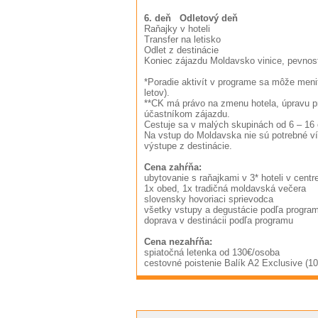
6. deň Odletový deň
Raňajky v hoteli
Transfer na letisko
Odlet z destinácie
Koniec zájazdu Moldavsko vinice, pevnost
*Poradie aktivít v programe sa môže meniť
letov).
**CK má právo na zmenu hotela, úpravu p
účastníkom zájazdu.
Cestuje sa v malých skupinách od 6 – 16
Na vstup do Moldavska nie sú potrebné v
výstupe z destinácie.
Cena zahŕňa:
ubytovanie s raňajkami v 3* hoteli v centr
1x obed, 1x tradičná moldavská večera
slovensky hovoriaci sprievodca
všetky vstupy a degustácie podľa progra
doprava v destinácii podľa programu
Cena nezahŕňa:
spiatočná letenka od 130€/osoba
cestovné poistenie Balík A2 Exclusive (1