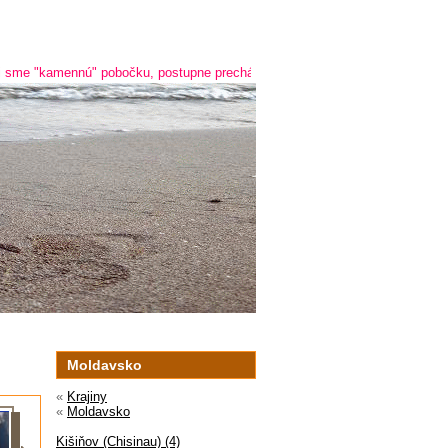
"kamennú" pobočku, postupne prechádzame na online predaj a predaj cez tele
Moldavsko
«
Krajiny
«
Moldavsko
Kišiňov (Chisinau) (4)