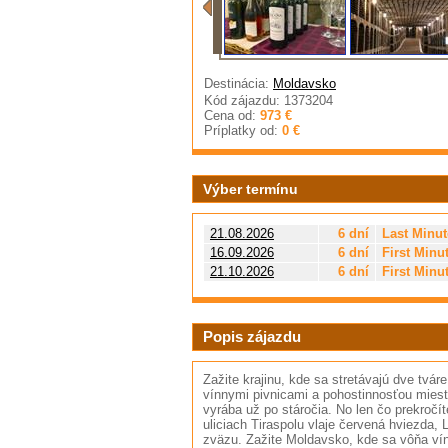
Destinácia:
Moldavsko
Kód zájazdu: 1373204
Cena od:
973 €
Príplatky od:
0 €
Výber termínu
21.08.2026
6 dní
Last Minut
16.09.2026
6 dní
First Minu
21.10.2026
6 dní
First Minu
Popis zájazdu
Zažite krajinu, kde sa stretávajú dve tvár
vínnymi pivnicami a pohostinnosťou miestn
vyrába už po stáročia. No len čo prekročí
uliciach Tiraspolu vlaje červená hviezda,
zväzu. Zažite Moldavsko, kde sa vôňa ví