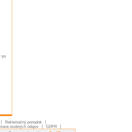
v po
Reklamačný poriadok
rana osobných údajov
GDPR