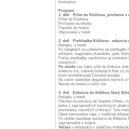
kontrastov.
Program:
1. deň Prílet do Kišiňova, privítanie v 
Prílet do Kišiňova
Privítanie na letisku
Transfer do hotela
Ubytovanie v hoteli
2. deň Prehliadka Kišiňova - exkurzia 
Raňajky v hoteli
Po raňajkách sa vyberieme na prehliadku 
uličkami, majestátnu Katedrálu, park Šte
Počas prehliadky navštívime aj centrálne 
miestnych.
Po obede
vás čaká výlet do Krikova, kde 
kolekciu vín, vrátane trofejných fliaš zo
ktoré skonfiškovala Červená armáda.
Na záver nasleduje degustácia štyroch v
Návrat do hotela a voľný čas
3. deň Exkurzia do kláštora Starý Orh
Raňajky v hoteli
Odchod na exkurziu do Starého Orheiu, ma
jedna z najznámejších turistických atrakc
pozostatky viacerých civilizácií. Toto mie
Obed samostatne napr. v tradičnej reštau
Po obede nasleduje exkurzia do Kláštora C
najznámejšie v krajine.
Večera
v reštaurácii s tradičnou moldavs