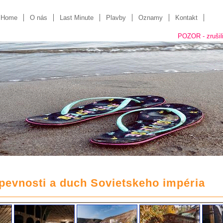
Home
O nás
Last Minute
Plavby
Oznamy
Kontakt
POZOR - zrušili sme 
 pevnosti a duch Sovietskeho impéria