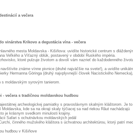
destinácií a večera
do vinárstva Krikovo a degustácia vína - večera
hlavného mesta Moldavska - Kišiňova: uvidíte historické centrum s dláždený
fana Veľkého a Víťazný oblúk, postavený v období Ruského impéria.
trhovisko, ktoré pulzuje životom a dovolí vám nazrieť do každodenného život
navštívite známe vínne pivnice (druhé najväčšie na svete!), a uvidíte unikát
 zbierky Hermanna Göringa (druhý najvplyvnejší človek Nacistického Nemecka)
ín s moldavským syrovým tanierom.
ei - večera s tradičnou moldavskou hudbou
jestátnej archeologickej pamiatky s pravoslávnym skalným kláštorom. Je to
ií Moldavska, kde sa na okraji skaly týčiacej sa nad riekou Răut nachádzajú
sto je krásnym svedkom minulosti krajiny.
rácii Safari s ochutnávkou moldavských jedál
urchi, činného mužského kláštora s úchvatnou architektúrou, ktorý patrí me
kou hudbou v Kišiňove