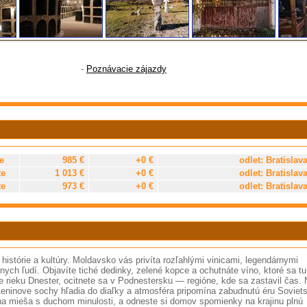
-
Poznávacie zájazdy
e
985 €
+0 €
odlet: Bratislav
te
1 013 €
+0 €
odlet: Bratislav
te
973 €
+0 €
odlet: Bratislav
e histórie a kultúry. Moldavsko vás privíta rozľahlými vinicami, legendárnymi
ych ľudí. Objavíte tiché dedinky, zelené kopce a ochutnáte víno, ktoré sa tu
te rieku Dnester, ocitnete sa v Podnestersku — regióne, kde sa zastavil čas.
 Leninove sochy hľadia do diaľky a atmosféra pripomína zabudnutú éru Soviet
na mieša s duchom minulosti, a odneste si domov spomienky na krajinu plnú