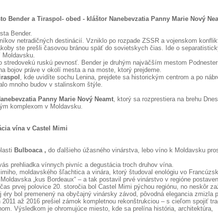
o Bender a Tiraspol- obed - kláštor Nanebevzatia Panny Marie Nový Ne
sta Bender.
níkov netradičných destinácií. Vzniklo po rozpade ZSSR a vojenskom konflik
akoby ste prešli časovou bránou späť do sovietskych čias. Ide o separatistick
rí Moldavsku.
o stredovekú ruskú pevnosť. Bender je druhým najväčším mestom Podnester
na bojov práve v okolí mesta a na moste, ktorý prejdeme.
iraspol
, kde uvidíte sochu Lenina, prejdete sa historickým centrom a po nábr
alo mnoho budov v stalinskom štýle.
Nanebevzatia Panny Marie Nový Neamt
, ktorý sa rozprestiera na brehu Dnes
ckým komplexom v Moldavsku.
cia vína v Castel Mimi
lasti
Bulboaca ,
do ďalšieho úžasného vinárstva, lebo víno k Moldavsku pro
vás prehliadka vínnych pivníc a degustácia troch druhov vína.
Mimiho, moldavského šľachtica a vinára, ktorý študoval enológiu vo Francúzs
 Moldavska „kus Bordeaux“ – a tak postavil prvé vinárstvo v regióne postave
s prvej polovice 20. storočia bol Castel Mimi pýchou regiónu, no neskôr zaž
j éry bol premenený na obyčajný vinársky závod, pôvodná elegancia zmizla 
011 až 2016 prešiel zámok kompletnou rekonštrukciou – s cieľom spojiť tra
. Výsledkom je ohromujúce miesto, kde sa prelína história, architektúra,