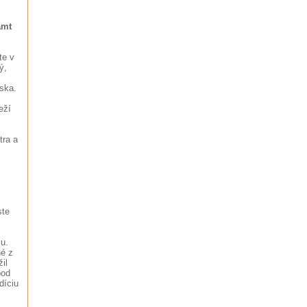
amt
te v
ý,
ska.
eží
tra a
ste
ku.
né z
il
pod
díciu