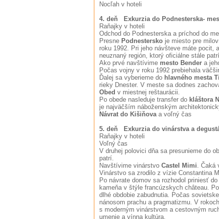
Nocľah v hoteli
4. deň Exkurzia do Podnesterska- mest
Raňajky v hoteli
Odchod do Podnesterska a príchod do me
Presne
Podnestersko
je miesto pre milov
roku 1992. Pri jeho návšteve máte pocit, 
neuznaný región, ktorý oficiálne stále pat
Ako prvé navštívime
mesto Bender
a jeh
Počas vojny v roku 1992 prebiehala väčši
Ďalej sa vyberieme do
hlavného mesta T
rieky Dnester. V meste sa dodnes zachov
Obed
v miestnej reštaurácii.
Po obede nasleduje transfer do
kláštora 
je najväčším náboženským architektoni
Návrat do Kišiňova
a voľný čas
5. deň Exkurzia do vinárstva a degustá
Raňajky v hoteli
Voľný čas
V druhej polovici dňa sa presunieme do ob
patrí.
Navštívime vinárstvo
Castel Mimi
. Čaká 
Vinárstvo sa zrodilo z vízie Constantina 
Po návrate domov sa rozhodol priniesť do
kameňa v štýle francúzskych château. Poča
dlhé obdobie zabudnutia. Počas sovietske
nánosom prachu a pragmatizmu. V rokoch 2
s moderným vinárstvom a cestovným ruchom
umenie a vínna kultúra.