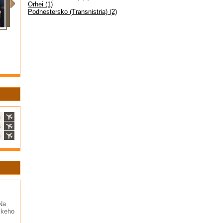
Orhei (1)
Podnestersko (Transnistria) (2)
a
a
a
 Na
skeho