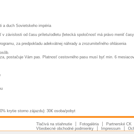
i a duch Sovietskeho impéria
 v závislosti od času príletu/odletu (letecká spoločnosť má právo meniť časy
rogramu, za predpokladu adekvátnej náhrady a zrozumiteľného ohlásenia
 osôb.
íza, postačuje Vám pas. Platnosť cestovného pasu musí byť min. 6 mesiaco
e
mu
00% krytie storno zájazdu): 30€ osoba/pobyt
Tlačivá na stiahnutie
Fotogaléria
Partnerské CK
Všeobecné obchodné podmienky
Impressum
Och