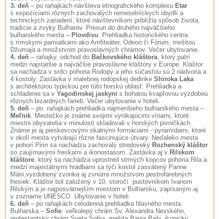
3. deň
– po raňajkách návšteva etnografického komplexu
Etar
s expozíciami rôznych zachovalých remeselníckych obydlí a
technických zariadení, ktoré návštevníkom priblížia spôsob života,
tradície a zvyky Bulharov. Presun do druhého najväčšieho
bulharského mesta –
Plovdivu
. Prehliadka historického centra
s rímskymi pamiatkami ako Amfiteáter, Odeon či Fórum, mešitou
Džumaja a množstvom pravoslavných chrámov. Večer ubytovanie.
4. deň
– raňajky, odchod do
Bačkovského kláštora
, ktorý patrí
medzi najstaršie a najväčšie pravoslávne kláštory v Európe. Kláštor
sa nachádza v srdci pohoria Rodopy a jeho súčasťou sú 2 nádvoria a
4 kostoly. Zastávka v malebnej rodopskej dedinke
Shiroka Laka
s architektúrou typickou pre túto horskú oblasť. Prehliadka a
schladenie sa v
Yagodinskej jaskyni
s bohatou kvapľovou výzdobou
rôznych bizardných farieb. Večer ubytovanie v hoteli.
5. deň
– po raňajkách prehliadka najmenšieho bulharského mesta –
Meľnik
. Mestečko je známe svojimi vynikajúcimi vínami, ktoré
miestni obyvatelia v minulosti skladovali v horských pivničkách.
Známe je aj pieskovcovými skalnými formáciami - pyramídami, ktoré
v okolí mesta vytvárajú rôzne fascinujúce útvary. Neďaleko mesta
v pohorí Pirin sa nachádza zachovalý stredoveký
Rozhenský kláštor
so zaujímavými freskami a ikonostasom. Zastávka aj v
Rilskom
kláštore
, ktorý sa nachádza uprostred strmých kopcov pohoria Rila a
medzi majestátnymi hradbami sa týči kostol zasvätený Panne
Márii,vyzdobený zvonka aj zvnútra množstvom pestrofarebných
fresiek. Kláštor bol založený v 10. storočí pustovníkom Ivanom
Rilským a je najposvätnejším miestom v Bulharsku, zapísaným aj
v zozname UNESCO. Ubytovanie v hoteli.
6. deň
– po raňajkách celodenná prehliadka hlavného mesta
Bulharska –
Sofie
: veľkolepý chrám Sv. Alexandra Nevského,
protestantský chrám Sveta Sofija, mešita Banja Baši, ikonický