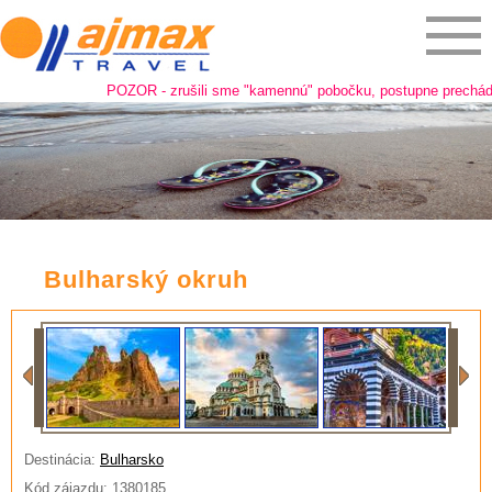
POZOR - zrušili sme "kamennú" pobočku, postupne prechádzame
Bulharský okruh
Destinácia:
Bulharsko
Kód zájazdu: 1380185