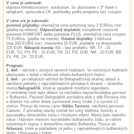
V cene je zahrnuté:
doprava klimatizovaným autokarom, 5x ubytovanie v 3* hoteli s
raňajkami, sprievodca CK, prehliadky podľa programu bez vstupov.
V cene nie je zahrnuté:
povinné príplatky:
orientačná cena pobytovej taxy 2 EUR/os./noc
(platba na mieste).
Odporúčaný doplatok:
komplexné cestovné
poistenie KOMFORT alebo poistenie PLUS, orientačná cena vstupov
75 EUR/os. (platba na mieste).
Ostatné doplatky:
1-lôžková
izba 260 EUR/5 nocí, miestenka 10 EUR, príplatok za dvojsedadlo
225 EUR.
Nátupné miesta:
BA – bez príplatku, NR, TT - 10
EUR, TO, PN, PE - 15 EUR, TN, ZH, PD, DUB, NM - 20 EUR, BB,
ZV, PB, ZA - 25 EUR.
Program:
1. deň
– odchod v skorých ranných hodinách. Vo večerných hodinách
ubytovanie v hoteli v blízkosti srbsko-bulharských hraníc.
2. deň
– po raňajkách odchod do Belogradčickej skalnej oblasti a
návšteva jedného z najzvláštnejších prírodných útvarov – skalného
mesta
Belogradčik
, ktoré je opradené mnohými legendami.
V centrálnej časti tejto oblasti sa nachádza najzachovalejšia pevnosť
v Bulharsku. Pevnosť Belogradčik pochádza ešte z dôb Rímskej ríše
a doteraz má veľmi dobre zachované steny hrubé 2 a vysoké 12
metrov. Presun do mesta cárov
Veliko Tarnovo
, návšteva pevnosti
Carevec. Z pôvodnej stavby zostali len ruiny kláštora, kostoly a
pozostatky obrovského trónu s rímskymi stĺpmi. Mesto bolo niekoľko
rokov i hlavným mestom novodobého bulharského štátu, je cieľom
turistických výprav s atmosférou starého Bulharska. Presun do
Arbanasi
, ktoré je pokladané za jednu z najmalebnejších bulharských
dedín. Ubytovanie v hoteli.