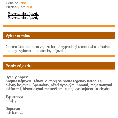
Cena od:
N/A
Príplatky od:
N/A
-
Poznávacie zájazdy
-
Poznávacie zájazdy
Výber termínu
Je nám ľúto, ale tento zájazd bol už vypredaný a neobsahuje žiadne
termíny. Vyberte si prosím iný zájazd.
Popis zájazdu
Rýchly popis:
Krajina bájnych Trákov, v ktorej sa podľa legendy narodil aj
slávny bojovník Spartakus, očarí vysokými horami, majestátnymi
kláštormi, historickými mestečkami ale aj vynikajúcou kuchyňou.
Typ stravy:
raňajky
Doprava:
autobusová