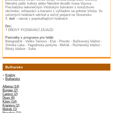
Národný palác kultúry alebo Národné divadlo Ivana Vazova.
Prechádzka nekonečným Vitošským bulvárom s množstvom
obchodov, reštaurácií a kaviarní s výhľadom na pohorie Vitoša. Vo
večerných hodinách odchod a nočný prejazd na Slovensko.
7. deň
– návrat v popoludňajších hodinách.
Dni:
7 DŇOVÝ POZNÁVACÍ ZÁJAZD
Pamiatky v programe pre leták:
Belogradčik - Veliko Tarnovo - Etar - Plovdiv - Bačkovský kláštor -
Shiroka Laka - Yagodinska jaskyňa - Meľnik - Rozhenský kláštor -
Rilský kláštor - Sofia
Bulharsko
«
Krajiny
«
Bulharsko
Albena (14)
Burgas (2)
Carevo (2)
Djuni (8)
Kiten (14)
Kranevo (2)
Melnik (1)
Nesebar (21)