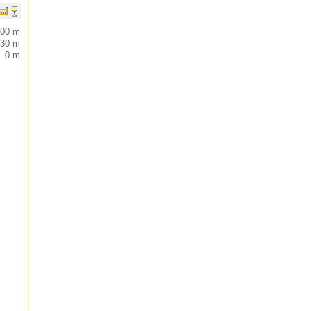
500 m
130 m
0 m