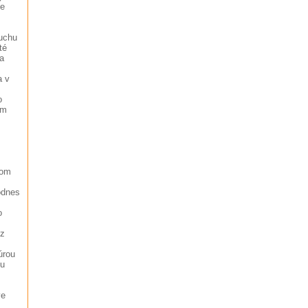
ie
ruchu
té
a
a v
o
ým
kom
odnes
o
 z
úrou
 u
ve