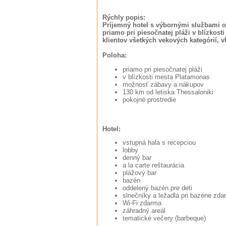
Rýchly popis:
Príjemný hotel s výbornými službami 
priamo pri piesočnatej pláži v blízkos
klientov všetkých vekových kategórií, v
Poloha:
priamo pri piesočnatej pláži
v blízkosti mesta Platamonas
možnosť zábavy a nákupov
130 km od letiska Thessaloniki
pokojné prostredie
Hotel:
vstupná hala s recepciou
lobby
denný bar
a la carte reštaurácia
plážový bar
bazén
oddelený bazén pre deti
slnečníky a ležadlá pri bazéne zda
Wi-Fi zdarma
záhradný areál
tematické večery (barbeque)