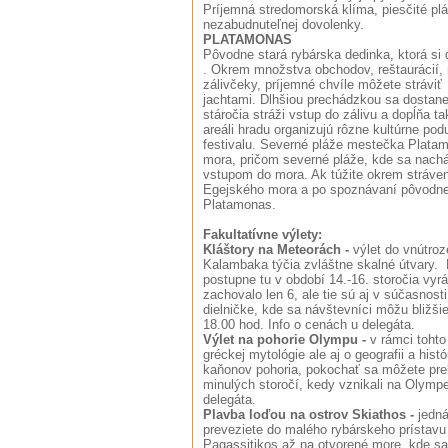
Príjemná stredomorská klíma, piesčité plá
nezabudnuteľnej dovolenky.
PLATAMONAS
Pôvodne stará rybárska dedinka, ktorá s
. Okrem množstva obchodov, reštaurácií, 
zálivčeky, príjemné chvíle môžete strávi
jachtami. Dlhšiou prechádzkou sa dostanet
stáročia stráži vstup do zálivu a dopĺňa t
areáli hradu organizujú rôzne kultúrne po
festivalu. Severné pláže mestečka Plata
mora, pričom severné pláže, kde sa nach
vstupom do mora. Ak túžite okrem stráve
Egejského mora a po spoznávaní pôvodnej 
Platamonas.
Fakultatívne výlety:
Kláštory na Meteorách -
výlet do vnútro
Kalambaka týčia zvláštne skalné útvary. 
postupne tu v období 14.-16. storočia vyr
zachovalo len 6, ale tie sú aj v súčasnos
dielničke, kde sa návštevníci môžu bližši
18.00 hod. Info o cenách u delegáta
Výlet na pohorie Olympu -
v rámci tohto
gréckej mytológie ale aj o geografii a his
kaňonov pohoria, pokochať sa môžete pre
minulých storočí, kedy vznikali na Olymp
delegáta.
Plavba loďou na ostrov Skiathos -
jedn
preveziete do malého rybárskeho prístavu
Pagassitikos až na otvorené more, kde sa