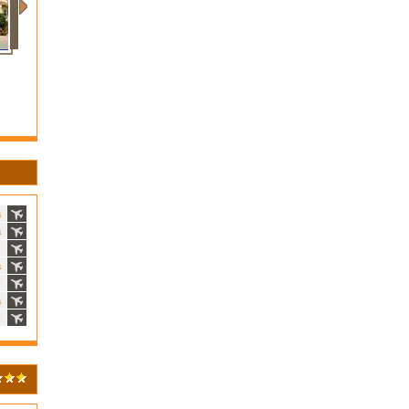
a
a
d
a
d
a
d