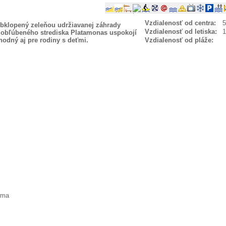
Vzdialenosť od centra:
obklopený zeleňou udržiavanej záhrady
Vzdialenosť od letiska:
ti obľúbeného strediska Platamonas uspokojí
hodný aj pre rodiny s deťmi.
Vzdialenosť od pláže:
rma