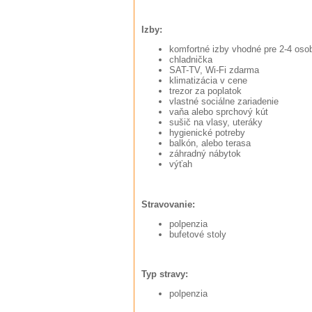
Izby:
komfortné izby vhodné pre 2-4 oso
chladnička
SAT-TV, Wi-Fi zdarma
klimatizácia v cene
trezor za poplatok
vlastné sociálne zariadenie
vaňa alebo sprchový kút
sušič na vlasy, uteráky
hygienické potreby
balkón, alebo terasa
záhradný nábytok
výťah
Stravovanie:
polpenzia
bufetové stoly
Typ stravy:
polpenzia