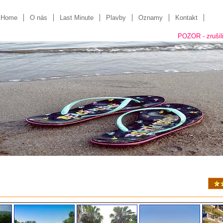
Home
O nás
Last Minute
Plavby
Oznamy
Kontakt
POZOR - zrušili sme "k