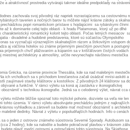
že a atraktívnosť prostredia vytvárajú takmer ideálne predpoklady na stráven
i dodnes zachovala svoj pôvodný ráz napriek rozrastajúcemu sa cestovnému 
rybárskych taverien a nočných barov tu môžete nájsť krásne zátoky a skalna
ť prechádzkou popri romantickom prístave s hojdajúcimi sa rybárskymi člnmi 
e až k dominante celej tejto oblasti - k hradu Platamonas, ktorý už po dlhé
ak charakteristický romantický kolorit tejto oblasti. Počas letných mesiacov s
dujatia - divadelné a hudobné predstavenia, ktoré sú súčasťou Olympského
monas sa vyznačujú výraznejším skalnatejším rázom a štrkovitým vstupom d
ádza aj väčšina hotelov sú známe príjemným piesčitým povrchom a postupn
nia príjemných chvíľ plážovaním a kúpaním sa v krišťáľovom čistých vodách
miestnej architektúry a atmosféry, určite nevynechajte návštevu mestečka
zemia Grécka, na územie provincie Thessália, kde sa nad malebným mesteč
Na ich vrcholkoch sa s príchodom kresťanstva začali úsádzať mnísi-askéti a
ástli zaujímavé stavby kláštorov a kostolíkov. Z pôvodných 24 kláštorov sa d
ti obývané a funkčné. V rámci výletu sa koná aj zastávka v ikonografickej
e oboznámiť s technikou ikonografie. Jedná sa o celodenný výlet, návrat cca 
.
 výletu môžete bližšie spoznať toto mýtické pohorie, dozviete sa veľa nie len
tórii tohto územia. V rámci výletu absolvujete prechádzku jedným z najkrajších
krásnou vyhliadkou a zároveň sa budete mať možnosť oboznámiť s architekt
e malebné dedinky. Návrat z výletu v popoludňajších hodinách. Info o cenách
á sa o jeden z ostrovov známeho súostrovia Severné Sporady. Autobusom sa
 (cca 2 hodiny), kde sa nalodíte a budete pokračovať plavbou v krásnom záli
 budete plaviť medzi ostrovmi a ostrovčekmi tohto súostrovia. Na Skiathose