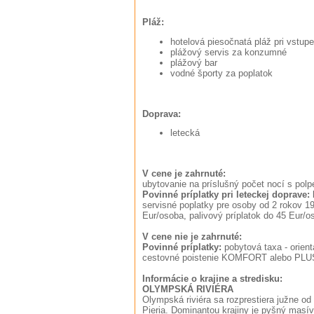
Pláž:
hotelová piesočnatá pláž pri vstu
plážový servis za konzumné
plážový bar
vodné športy za poplatok
Doprava:
letecká
V cene je zahrnuté:
ubytovanie na príslušný počet nocí s polp
Povinné príplatky p
ri leteckej doprave:
l
servisné poplatky pre osoby od 2 rokov 1
Eur/osoba, palivový príplatok do 45 Eur/o
V cene nie je zahrnuté:
Povinné príplatky:
pobytová taxa - orien
cestovné poistenie KOMFORT alebo PLU
Informácie o krajine a stredisku:
OLYMPSKÁ RIVIÉRA
Olympská riviéra sa rozprestiera južne od
Pieria. Dominantou krajiny je pyšný masí