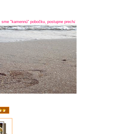
amennú" pobočku, postupne prechádzame na online predaj a predaj cez telef