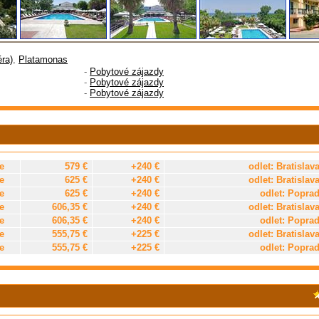
éra)
,
Platamonas
-
Pobytové zájazdy
-
Pobytové zájazdy
-
Pobytové zájazdy
e
579 €
+240 €
odlet: Bratislav
e
625 €
+240 €
odlet: Bratislav
e
625 €
+240 €
odlet: Popra
e
606,35 €
+240 €
odlet: Bratislav
e
606,35 €
+240 €
odlet: Popra
e
555,75 €
+225 €
odlet: Bratislav
e
555,75 €
+225 €
odlet: Popra