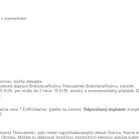
pe s kamienkami
enziou, služby delegáta.
etecká doprava Bratislava/Košice-Thessaloniki-Bratislava/Košice, transfer,
95 EUR, pre osoby do 2 rokov 75 EUR, emiský a environmentálny príplatok 3
s.
tačná cena 7 EUR/izba/noc (platba na mieste).
Odporúčaný doplatok:
kompl
S.
 mesta Thessaloniki, patrí medzi najvyhľadávanejšie oblasti Grécka, hlavne k
v Olympu. Môžete tu obdivovať množstvo historických klenotov gréckej kultúr