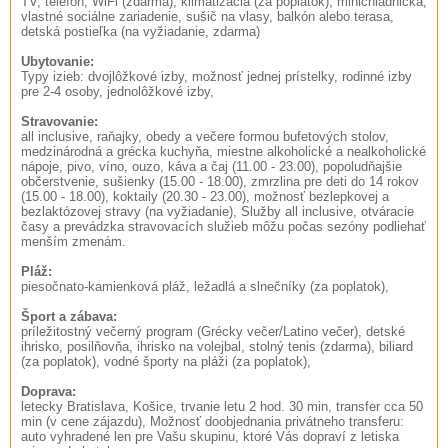
TV, telefón, WiFi (zdarma), klimatizácia (za poplatok), minichladnička,
vlastné sociálne zariadenie, sušič na vlasy, balkón alebo terasa,
detská postieľka (na vyžiadanie, zdarma)
Ubytovanie:
Typy izieb: dvojlôžkové izby, možnosť jednej prístelky, rodinné izby
pre 2-4 osoby, jednolôžkové izby,
Stravovanie:
all inclusive, raňajky, obedy a večere formou bufetových stolov,
medzinárodná a grécka kuchyňa, miestne alkoholické a nealkoholické
nápoje, pivo, víno, ouzo, káva a čaj (11.00 - 23.00), popoludňajšie
občerstvenie, sušienky (15.00 - 18.00), zmrzlina pre deti do 14 rokov
(15.00 - 18.00), koktaily (20.30 - 23.00), možnosť bezlepkovej a
bezlaktózovej stravy (na vyžiadanie), Služby all inclusive, otváracie
časy a prevádzka stravovacích služieb môžu počas sezóny podliehať
menším zmenám.
Pláž:
piesočnato-kamienková pláž, ležadlá a slnečníky (za poplatok),
Šport a zábava:
príležitostný večerný program (Grécky večer/Latino večer), detské
ihrisko, posilňovňa, ihrisko na volejbal, stolný tenis (zdarma), biliard
(za poplatok), vodné športy na pláži (za poplatok),
Doprava:
letecky Bratislava, Košice, trvanie letu 2 hod. 30 min, transfer cca 50
min (v cene zájazdu), Možnosť doobjednania privátneho transferu:
auto vyhradené len pre Vašu skupinu, ktoré Vás dopraví z letiska