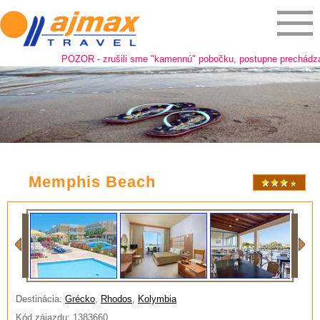
POZOR - zrušili sme "kamennú" pobočku, postupne prechádzame na
Memphis Beach
Destinácia:
Grécko
,
Rhodos
,
Kolymbia
Kód zájazdu: 1383660