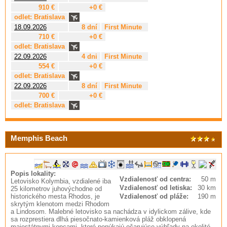
910 €
+0 €
odlet: Bratislava
18.09.2026
8 dní
First Minute
710 €
+0 €
odlet: Bratislava
22.09.2026
4 dni
First Minute
554 €
+0 €
odlet: Bratislava
22.09.2026
8 dní
First Minute
700 €
+0 €
odlet: Bratislava
Memphis Beach
Popis lokality:
Vzdialenosť od centra:
50 m
Letovisko Kolymbia, vzdialené iba
Vzdialenosť od letiska:
30 km
25 kilometrov juhovýchodne od
historického mesta Rhodos, je
Vzdialenosť od pláže:
190 m
skrytým klenotom medzi Rhodom
a Lindosom. Malebné letovisko sa nachádza v idylickom zálive, kde
sa rozprestiera dlhá piesočnato-kamienková pláž obklopená
majestátnymi kopcami, ktoré ponúkajú očarujúce výhľady na okolité