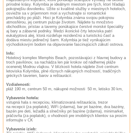
prírodné krásy. Kolymbia je ideálnym miestom pre tých, ktorí hľadajú
pokojnejšiu dovolenku. Užite si kvalitné služby v miestnych hoteloch,
osviežte sa v príjemnom mori a vychutnajte si romantické
prechádzky po pláži. Hoci je Kolymbia známa svojou pokojnou
atmosférou, jej centrum pulzuje životom. Nájdete tu množstvo
obchodíkov, prístav a taverny ponúkajúce čerstvé morské špeciality
aj bary a zábavné podniky. Medzi ikonické črty letoviska patrí
eukalyptová alej, ktorá rozdeľuje rezidenčnú a turistickú časť a
dodáva miestu jedinečný šarm. Kolymbia je tiež vynikajúcim
východiskovým bodom na objavovanie fascinujúcich zákutí ostrova.
Info:
Hotelový komplex Memphis Beach, pozostávajúci z hlavnej budovy a
troch pavilónov, sa nachádza len pár krokov od nádhernej pláže
ocenenéj Modrou vlajkou. V blízkosti hotela nájdete živé centrum
letoviska Kolymbia, plné rôznych nákupných možností, tradičných
gréckych taverien, barov a reštaurácií.
Vzdialenosti:
pláž 190 m, centrum 50 m, nákupné možnosti 50 m, letisko 30 km,
Vybavenie hotela:
vstupná hala s recepciou, klimatizovaná reštaurácia, trezor
na recepcii (za poplatok), WiFi (zdarma), bar pri bazéne, dva bazény,
bazén pre deti, ležadlá a slnečníky pri bazéne (zdarma), minimarket,
práčovňa (za poplatok), o vhodnosti pre imobilných klientov sa prosím
informujte v CK
Vybavenie izieb: