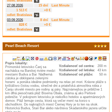
odlet: Bratislava
27.08.2026
15 dní
Last Minute
1 513 €
+0 €
odlet: Bratislava
03.09.2026
8 dní
Last Minute
828 €
+0 €
odlet: Bratislava
Pearl Beach Resort
Popis lokality:
Vzdialenosť od centra:
200 m
Prímorské letovisko Čanj sa
Vzdialenosť od letiska:
43 km
nachádza na Barskej riviére medzi
mestami Budva a Bar. Nádherná
Vzdialenosť od pláže:
50 m
zátoka je obklopená zelenými
horami a ponúka ideálne podmienky na relax pri mori. Krásne pláže s
krištáľovo čistou vodou, slnečné dni a priateľská atmosféra robia z
Čanju skvelé miesto pre rodiny aj páry. Najznámejšou je približne 1
km dlhá piesočnatá pláž Biserna Obala, známa aj ako Perlové
pobrežie. V pokojnom letovisku je niekoľko hotelov a apartmánových
domov. Pláž lemuje cesta, ktorá sa večer mení na korzo s
obchodíkmi. Do najkrajších miest Čiernej Hory je to len na skok.
Historická Budva, Stari Bar alebo návšteva Skadarského jazera určite
stoja za to.