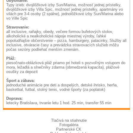
Ubytovanie:
Typy izieb: dvojlôžkové izby Sun/Marina, možnosť jednej prístelky,
dvojlôžkové izby Villa Spic, možnosť jednej prístelky, apartmány vo
vilách pre 3-4 osoby (2 spálne), jednolôžkové izby Sun/Marina alebo
vo Ville Spic
Stravovanie:
all inclusive, raňajky, obedy, večere formou bufetových stolov,
alkoholické a nealkoholické nápoje miestnej výroby, ľahké
popoludňajšie občerstvenie – pizza, hamburgery, palacinky, Služby all
inclusive, otváracie časy a prevádzka stravovacích služieb môžu
počas sezóny podliehať menším zmenám.
Pláž:
piesočnato-oblázková pláž priamo pri hoteli s pozvoľným vstupom do
mora, ležadlá a slnečníky zdarma (obmedzená kapacita), plážové
osušky za depozit
Šport a zábava:
jednoduché animácie pre deti a dospelých, detské ihrisko, herňa,
basketbal, futbal, stolný tenis, vodné športy (za poplatok)
Doprava:
letecky Bratislava, trvanie letu 1 hod. 25 min, transfer 55 min
Tlačivá na stiahnutie
Fotogaléria
Partnerské CK