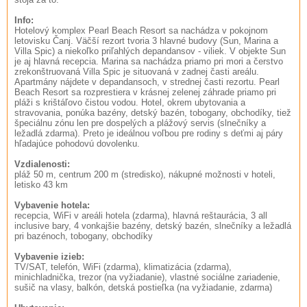
Info:
Hotelový komplex Pearl Beach Resort sa nachádza v pokojnom
letovisku Čanj. Väčší rezort tvoria 3 hlavné budovy (Sun, Marina a
Villa Spic) a niekoľko priľahlých depandansov - viliek. V objekte Sun
je aj hlavná recepcia. Marina sa nachádza priamo pri mori a čerstvo
zrekonštruovaná Villa Spic je situovaná v zadnej časti areálu.
Apartmány nájdete v depandansoch, v strednej časti rezortu. Pearl
Beach Resort sa rozprestiera v krásnej zelenej záhrade priamo pri
pláži s krištáľovo čistou vodou. Hotel, okrem ubytovania a
stravovania, ponúka bazény, detský bazén, tobogany, obchodíky, tiež
špeciálnu zónu len pre dospelých a plážový servis (slnečníky a
ležadlá zdarma). Preto je ideálnou voľbou pre rodiny s deťmi aj páry
hľadajúce pohodovú dovolenku.
Vzdialenosti:
pláž 50 m, centrum 200 m (stredisko), nákupné možnosti v hoteli,
letisko 43 km
Vybavenie hotela:
recepcia, WiFi v areáli hotela (zdarma), hlavná reštaurácia, 3 all
inclusive bary, 4 vonkajšie bazény, detský bazén, slnečníky a ležadlá
pri bazénoch, tobogany, obchodíky
Vybavenie izieb:
TV/SAT, telefón, WiFi (zdarma), klimatizácia (zdarma),
minichladnička, trezor (na vyžiadanie), vlastné sociálne zariadenie,
sušič na vlasy, balkón, detská postieľka (na vyžiadanie, zdarma)