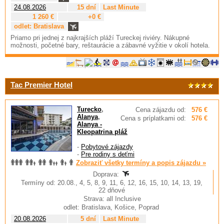
24.08.2026
15 dní
Last Minute
1 260 €
+0 €
odlet: Bratislava
Priamo pri jednej z najkrajších pláží Tureckej riviéry. Nákupné
možnosti, početné bary, reštaurácie a zábavné vyžitie v okolí hotela.
Tac Premier Hotel
Turecko
,
Cena zájazdu od:
576 €
Alanya
,
Cena s príplatkami od:
576 €
Alanya -
Kleopatrina pláž
-
Pobytové zájazdy
-
Pre rodiny s deťmi
Zobraziť všetky termíny a popis zájazdu »
Doprava:
Termíny od: 20.08., 4, 5, 8, 9, 11, 6, 12, 16, 15, 10, 14, 13, 19,
22 dňové
Strava: all Inclusive
odlet: Bratislava, Košice, Poprad
20.08.2026
5 dní
Last Minute