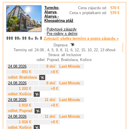
Turecko
,
Cena zájazdu od:
570 €
Alanya
,
Cena s príplatkami od:
570 €
Alanya -
Kleopatrina pláž
-
Pobytové zájazdy
-
Pre rodiny s deťmi
Zobraziť všetky termíny a popis zájazdu »
Doprava:
Termíny od: 24.08., 4, 5, 9, 8, 11, 6, 12, 15, 10, 22, 13 dňové
Strava: all Inclusive
odlet: Poprad, Bratislava, Košice
24.08.2026
8 dní
Last Minute
851 €
+0 €
odlet: Bratislava
24.08.2026
8 dní
Last Minute
1 202 €
+0 €
odlet: Košice
24.08.2026
11 dní
Last Minute
1 010 €
+0 €
odlet: Poprad
24.08.2026
11 dní
Last Minute
1 016 €
+0 €
odlet: Košice