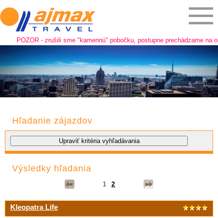
OZOR - zrušili sme "kamennú" pobočku, postupne prechádzame na online pred
Hľadanie zájazdov
Výsledky hľadania
1
2
Kleopatra Life