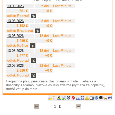
odlet: Poprad, Bratislava, Košice
13.08.2026
5 dní
Last Minute
861 €
+0 €
odlet: Poprad
13.08.2026
8 dní
Last Minute
1 192 €
+0 €
odlet: Bratislava
13.08.2026
12 dní
Last Minute
1 480 €
+0 €
odlet: Košice
13.08.2026
12 dní
Last Minute
1 477 €
+0 €
odlet: Poprad
13.08.2026
22 dní
Last Minute
2 616 €
+0 €
odlet: Poprad
Kleopatrina pláž, piesočnatá pláž priamo pri hoteli. Lehátka a
slnečníky zadarmo, plážové osušky zdarma (výmena za poplatok),
strmší vstup do mora.
1
2