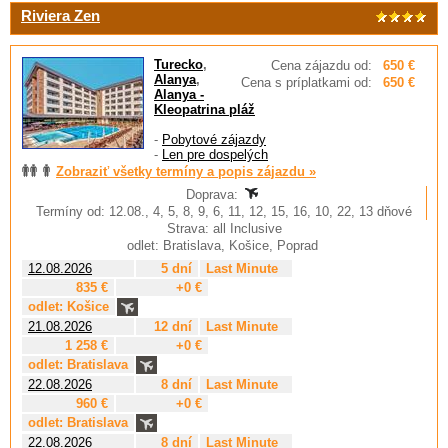
Riviera Zen
Turecko
,
Cena zájazdu od:
650 €
Alanya
,
Cena s príplatkami od:
650 €
Alanya -
Kleopatrina pláž
-
Pobytové zájazdy
-
Len pre dospelých
Zobraziť všetky termíny a popis zájazdu »
Doprava:
Termíny od: 12.08., 4, 5, 8, 9, 6, 11, 12, 15, 16, 10, 22, 13 dňové
Strava: all Inclusive
odlet: Bratislava, Košice, Poprad
12.08.2026
5 dní
Last Minute
835 €
+0 €
odlet: Košice
21.08.2026
12 dní
Last Minute
1 258 €
+0 €
odlet: Bratislava
22.08.2026
8 dní
Last Minute
960 €
+0 €
odlet: Bratislava
22.08.2026
8 dní
Last Minute