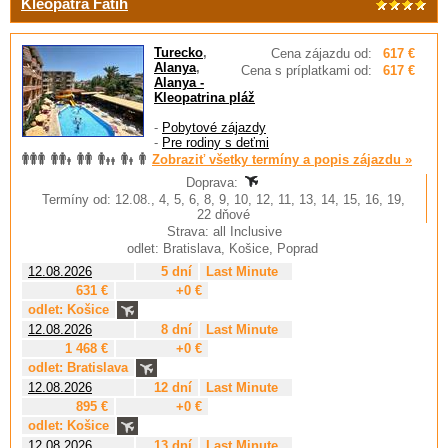
Kleopatra Fatih
Turecko
,
Cena zájazdu od:
617 €
Alanya
,
Cena s príplatkami od:
617 €
Alanya -
Kleopatrina pláž
-
Pobytové zájazdy
-
Pre rodiny s deťmi
Zobraziť všetky termíny a popis zájazdu »
Doprava:
Termíny od: 12.08., 4, 5, 6, 8, 9, 10, 12, 11, 13, 14, 15, 16, 19,
22 dňové
Strava: all Inclusive
odlet: Bratislava, Košice, Poprad
12.08.2026
5 dní
Last Minute
631 €
+0 €
odlet: Košice
12.08.2026
8 dní
Last Minute
1 468 €
+0 €
odlet: Bratislava
12.08.2026
12 dní
Last Minute
895 €
+0 €
odlet: Košice
12.08.2026
13 dní
Last Minute