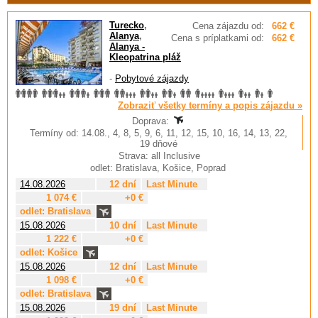
Turecko
,
Cena zájazdu od:
662 €
Alanya
,
Cena s príplatkami od:
662 €
Alanya -
Kleopatrina pláž
-
Pobytové zájazdy
Zobraziť všetky termíny a popis zájazdu »
Doprava:
Termíny od: 14.08., 4, 8, 5, 9, 6, 11, 12, 15, 10, 16, 14, 13, 22,
19 dňové
Strava: all Inclusive
odlet: Bratislava, Košice, Poprad
14.08.2026
12 dní
Last Minute
1 074 €
+0 €
odlet: Bratislava
15.08.2026
10 dní
Last Minute
1 222 €
+0 €
odlet: Košice
15.08.2026
12 dní
Last Minute
1 098 €
+0 €
odlet: Bratislava
15.08.2026
19 dní
Last Minute