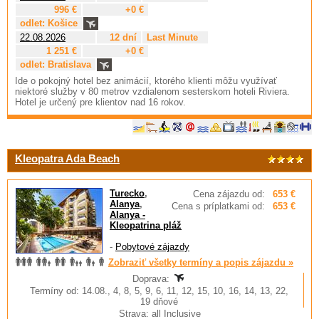
996 €
+0 €
odlet: Košice
22.08.2026
12 dní
Last Minute
1 251 €
+0 €
odlet: Bratislava
Ide o pokojný hotel bez animácií, ktorého klienti môžu využívať
niektoré služby v 80 metrov vzdialenom sesterskom hoteli Riviera.
Hotel je určený pre klientov nad 16 rokov.
Kleopatra Ada Beach
Turecko
,
Cena zájazdu od:
653 €
Alanya
,
Cena s príplatkami od:
653 €
Alanya -
Kleopatrina pláž
-
Pobytové zájazdy
Zobraziť všetky termíny a popis zájazdu »
Doprava:
Termíny od: 14.08., 4, 8, 5, 9, 6, 11, 12, 15, 10, 16, 14, 13, 22,
19 dňové
Strava: all Inclusive