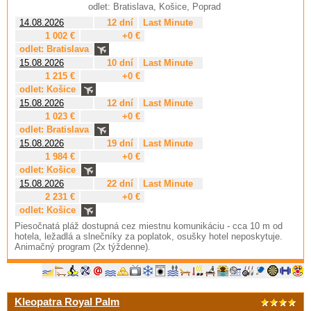
odlet: Bratislava, Košice, Poprad
14.08.2026
12 dní
Last Minute
1 002 €
+0 €
odlet: Bratislava
15.08.2026
10 dní
Last Minute
1 215 €
+0 €
odlet: Košice
15.08.2026
12 dní
Last Minute
1 023 €
+0 €
odlet: Bratislava
15.08.2026
19 dní
Last Minute
1 984 €
+0 €
odlet: Košice
15.08.2026
22 dní
Last Minute
2 231 €
+0 €
odlet: Košice
Piesočnatá pláž dostupná cez miestnu komunikáciu - cca 10 m od
hotela, ležadlá a slnečníky za poplatok, osušky hotel neposkytuje.
Animačný program (2x týždenne).
Kleopatra Royal Palm