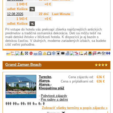
1 049 €
+0 €
odlet: Košice
12.08.2026
22 dní
Last Minute
1 543 €
+0 €
odlet: Košice
Pri vstupe do hotela vás prekvapí zbierka najrôznejších antických
predmetov a tradičná osmanská dekorácia. Deti sa môžu tešiť na
malé detské ihrisko v blízkosti hotela. K dispozícii je aj bazén s
detskou časťou. V útulných, moderne zariadených izbách, sa budete
cítiť veľmi pohodlne.
Grand Zaman Beach
Turecko
,
Cena zájazdu od:
636 €
Alanya
,
Cena s príplatkami od:
636 €
Alanya -
Kleopatrina pláž
-
Pobytové zájazdy
-
Pre rodiny s deťmi
Zobraziť všetky termíny a popis zájazdu »