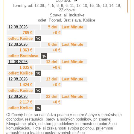
Doprava:
Termíny od: 12.08., 4, 5, 8, 9, 6, 11, 12, 10, 16, 15, 13, 14, 19,
22 dňové
Strava: all Inclusive
odlet: Poprad, Bratislava, Košice
12.08.2026
5 dní
Last Minute
765 €
+0 €
odlet: Košice
12.08.2026
8 dní
Last Minute
1 363 €
+0 €
odlet: Bratislava
12.08.2026
12 dní
Last Minute
1 035 €
+0 €
odlet: Košice
12.08.2026
13 dní
Last Minute
1 424 €
+0 €
odlet: Košice
12.08.2026
22 dní
Last Minute
2 117 €
+0 €
odlet: Košice
Obľúbený hotel sa nachádza priamo v centre Alanye s množstvom
obchodov, reštaurácií, barov a nočných podnikov, pri známej
Kleopatrinej pláži, od ktorej je oddelený len miestnou pobrežnou
komunikáciou. Hotel si získa hostí svojou polohou, príjemnou
atmosférou a kvalitou poskytovaných služieb.