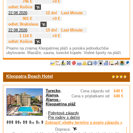
746 €
+0 €
odlet: Košice
22.08.2026
12 dní
Last Minute
901 €
+0 €
odlet: Bratislava
22.08.2026
15 dní
Last Minute
1 116 €
+0 €
odlet: Košice
Priamo na známej Kleopatrinej pláži a ponúka jednoduchšie
ubytovanie. Masáže, sauna, turecké kúpele. Vodné športy na pláži.
Kleopatra Beach Hotel
Turecko
,
Cena zájazdu od:
648 €
Alanya
,
Cena s príplatkami od:
648 €
Alanya -
Kleopatrina pláž
-
Pobytové zájazdy
-
Pre rodiny s deťmi
Zobraziť všetky termíny a popis zájazdu »
Doprava: