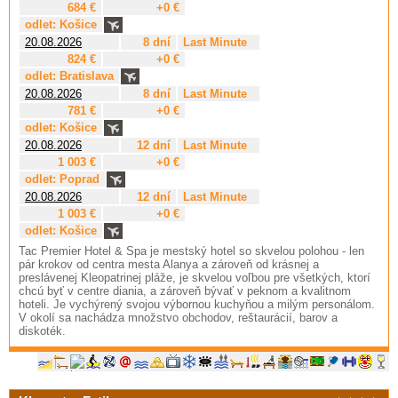
684 €
+0 €
odlet: Košice
20.08.2026
8 dní
Last Minute
824 €
+0 €
odlet: Bratislava
20.08.2026
8 dní
Last Minute
781 €
+0 €
odlet: Košice
20.08.2026
12 dní
Last Minute
1 003 €
+0 €
odlet: Poprad
20.08.2026
12 dní
Last Minute
1 003 €
+0 €
odlet: Košice
Tac Premier Hotel & Spa je mestský hotel so skvelou polohou - len
pár krokov od centra mesta Alanya a zároveň od krásnej a
preslávenej Kleopatrinej pláže, je skvelou voľbou pre všetkých, ktorí
chcú byť v centre diania, a zároveň bývať v peknom a kvalitnom
hoteli. Je vychýrený svojou výbornou kuchyňou a milým personálom.
V okolí sa nachádza množstvo obchodov, reštaurácií, barov a
diskoték.