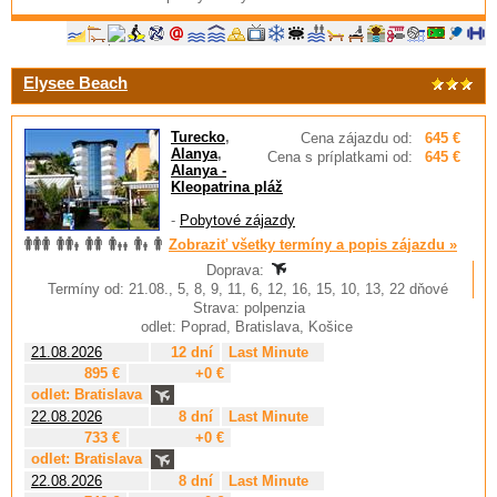
Elysee Beach
Turecko
,
Cena zájazdu od:
645 €
Alanya
,
Cena s príplatkami od:
645 €
Alanya -
Kleopatrina pláž
-
Pobytové zájazdy
Zobraziť všetky termíny a popis zájazdu »
Doprava:
Termíny od: 21.08., 5, 8, 9, 11, 6, 12, 16, 15, 10, 13, 22 dňové
Strava: polpenzia
odlet: Poprad, Bratislava, Košice
21.08.2026
12 dní
Last Minute
895 €
+0 €
odlet: Bratislava
22.08.2026
8 dní
Last Minute
733 €
+0 €
odlet: Bratislava
22.08.2026
8 dní
Last Minute