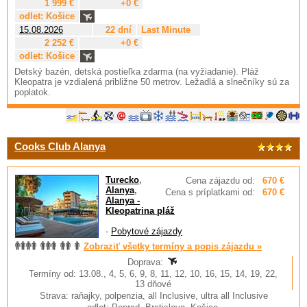
1 999 €
+0 €
odlet: Košice
15.08.2026
22 dní
Last Minute
2 252 €
+0 €
odlet: Košice
Detský bazén, detská postieľka zdarma (na vyžiadanie). Pláž
Kleopatra je vzdialená približne 50 metrov. Ležadlá a slnečníky sú za
poplatok.
Cooks Club Alanya
Turecko
,
Cena zájazdu od:
670 €
Alanya
,
Cena s príplatkami od:
670 €
Alanya -
Kleopatrina pláž
-
Pobytové zájazdy
Zobraziť všetky termíny a popis zájazdu »
Doprava:
Termíny od: 13.08., 4, 5, 6, 9, 8, 11, 12, 10, 16, 15, 14, 19, 22,
13 dňové
Strava: raňajky, polpenzia, all Inclusive, ultra all Inclusive