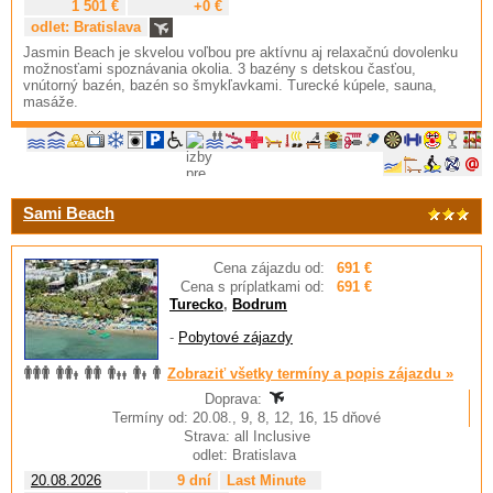
1 501 €
+0 €
odlet: Bratislava
Jasmin Beach je skvelou voľbou pre aktívnu aj relaxačnú dovolenku
možnosťami spoznávania okolia. 3 bazény s detskou časťou,
vnútorný bazén, bazén so šmykľavkami. Turecké kúpele, sauna,
masáže.
Sami Beach
Cena zájazdu od:
691 €
Cena s príplatkami od:
691 €
Turecko
,
Bodrum
-
Pobytové zájazdy
Zobraziť všetky termíny a popis zájazdu »
Doprava:
Termíny od: 20.08., 9, 8, 12, 16, 15 dňové
Strava: all Inclusive
odlet: Bratislava
20.08.2026
9 dní
Last Minute