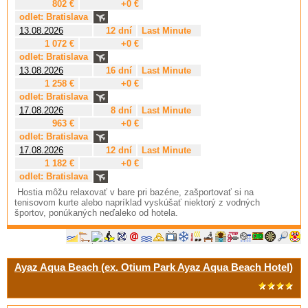
802 €
+0 €
odlet: Bratislava
13.08.2026
12 dní
Last Minute
1 072 €
+0 €
odlet: Bratislava
13.08.2026
16 dní
Last Minute
1 258 €
+0 €
odlet: Bratislava
17.08.2026
8 dní
Last Minute
963 €
+0 €
odlet: Bratislava
17.08.2026
12 dní
Last Minute
1 182 €
+0 €
odlet: Bratislava
Hostia môžu relaxovať v bare pri bazéne, zašportovať si na
tenisovom kurte alebo napríklad vyskúšať niektorý z vodných
športov, ponúkaných neďaleko od hotela.
Ayaz Aqua Beach (ex. Otium Park Ayaz Aqua Beach Hotel)