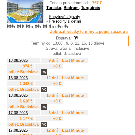
Cena s príplatkami od:
757 €
Turecko
,
Bodrum
,
Turgutreis
-
Pobytové zájazdy
-
Pre rodiny s deťmi
Zobraziť všetky termíny a popis zájazdu »
Doprava:
Termíny od: 13.08., 9, 8, 12, 16, 15 dňové
Strava: ultra all Inclusive
odlet: Bratislava
13.08.2026
9 dní
Last Minute
974 €
+0 €
odlet: Bratislava
13.08.2026
12 dní
Last Minute
1 342 €
+0 €
odlet: Bratislava
13.08.2026
16 dní
Last Minute
1 618 €
+0 €
odlet: Bratislava
17.08.2026
8 dní
Last Minute
1 177 €
+0 €
odlet: Bratislava
17.08.2026
12 dní
Last Minute