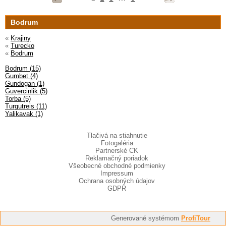
Bodrum
«
Krajiny
«
Turecko
«
Bodrum
Bodrum (15)
Gumbet (4)
Gundogan (1)
Guvercinlik (5)
Torba (5)
Turgutreis (11)
Yalikavak (1)
Tlačivá na stiahnutie
Fotogaléria
Partnerské CK
Reklamačný poriadok
Všeobecné obchodné podmienky
Impressum
Ochrana osobných údajov
GDPR
Generované systémom
ProfiTour