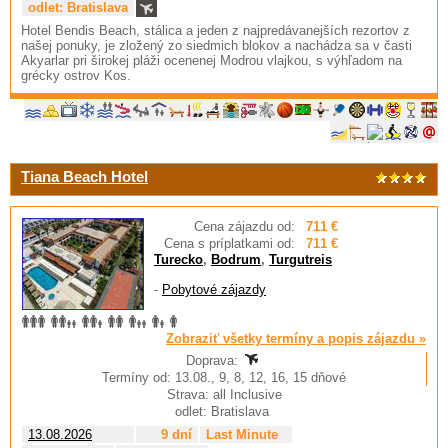
odlet: Bratislava
Hotel Bendis Beach, stálica a jeden z najpredávanejších rezortov z
našej ponuky, je zložený zo siedmich blokov a nachádza sa v časti
Akyarlar pri širokej pláži ocenenej Modrou vlajkou, s výhľadom na
grécky ostrov Kos.
Tiana Beach Hotel
Cena zájazdu od:
711 €
Cena s príplatkami od:
711 €
Turecko
,
Bodrum
,
Turgutreis
-
Pobytové zájazdy
Zobraziť všetky termíny a popis zájazdu »
Doprava:
Termíny od: 13.08., 9, 8, 12, 16, 15 dňové
Strava: all Inclusive
odlet: Bratislava
13.08.2026
9 dní
Last Minute