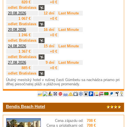
820 €
+0 €
odlet: Bratislava
20.08.2026
12 dní
Last Minute
1 067 €
+0 €
odlet: Bratislava
20.08.2026
16 dní
Last Minute
1 246 €
+0 €
odlet: Bratislava
24.08.2026
15 dní
Last Minute
1 367 €
+0 €
odlet: Bratislava
27.08.2026
9 dní
Last Minute
885 €
+0 €
odlet: Bratislava
Útulný mestský hotel v rušnej časti Gümbetu sa nachádza priamo pri
dlhej piesočnatej pláži a plážovej promenády.
Bendis Beach Hotel
Cena zájazdu od:
708 €
Cena s príplatkami od:
708 €