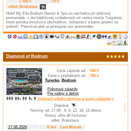
1 506 €
+0 €
odlet: Bratislava
Hotel My Ella Bodrum Resort & Spa sa nachádza pri plážovej
promenáde, v dochádzkovej vzdialenosti od centra mesta Turgutreis,
ktoré ponúka množstvo obchodíkov, reštaurácií a barov priamo na
pobreží. Piesočná pláž je prístupná cez promenádu.
Diamond of Bodrum
Cena zájazdu od:
788 €
Cena s príplatkami od:
788 €
Turecko
,
Bodrum
-
Pobytové zájazdy
-
Pre rodiny s deťmi
Zobraziť všetky termíny a popis zájazdu »
Doprava:
Termíny od: 17.08., 9, 8, 12, 16, 15 dňové
Strava: ultra all Inclusive
odlet: Bratislava
17.08.2026
8 dní
Last Minute