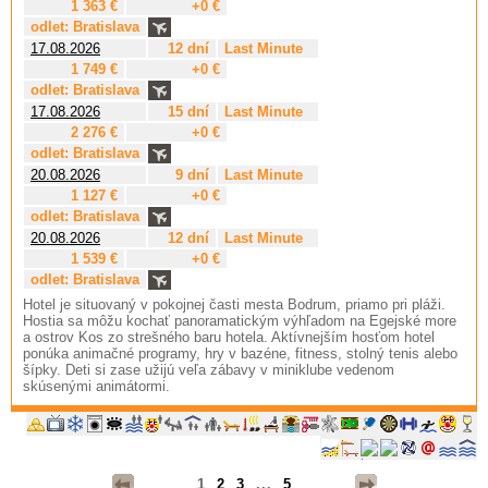
1 363 €
+0 €
odlet: Bratislava
17.08.2026
12 dní
Last Minute
1 749 €
+0 €
odlet: Bratislava
17.08.2026
15 dní
Last Minute
2 276 €
+0 €
odlet: Bratislava
20.08.2026
9 dní
Last Minute
1 127 €
+0 €
odlet: Bratislava
20.08.2026
12 dní
Last Minute
1 539 €
+0 €
odlet: Bratislava
Hotel je situovaný v pokojnej časti mesta Bodrum, priamo pri pláži.
Hostia sa môžu kochať panoramatickým výhľadom na Egejské more
a ostrov Kos zo strešného baru hotela. Aktívnejším hosťom hotel
ponúka animačné programy, hry v bazéne, fitness, stolný tenis alebo
šípky. Deti si zase užijú veľa zábavy v miniklube vedenom
skúsenými animátormi.
1
2
3
...
5