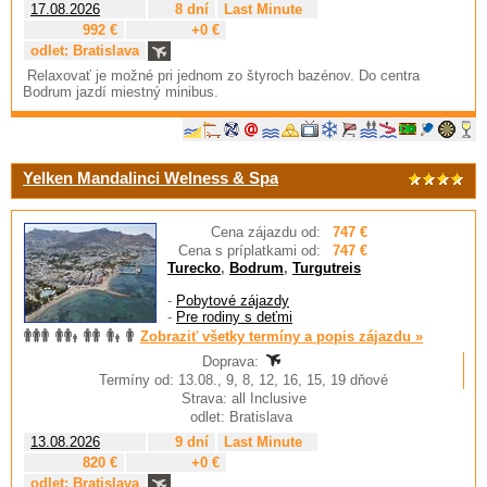
17.08.2026
8 dní
Last Minute
992 €
+0 €
odlet: Bratislava
Relaxovať je možné pri jednom zo štyroch bazénov. Do centra
Bodrum jazdí miestný minibus.
Yelken Mandalinci Welness & Spa
Cena zájazdu od:
747 €
Cena s príplatkami od:
747 €
Turecko
,
Bodrum
,
Turgutreis
-
Pobytové zájazdy
-
Pre rodiny s deťmi
Zobraziť všetky termíny a popis zájazdu »
Doprava:
Termíny od: 13.08., 9, 8, 12, 16, 15, 19 dňové
Strava: all Inclusive
odlet: Bratislava
13.08.2026
9 dní
Last Minute
820 €
+0 €
odlet: Bratislava