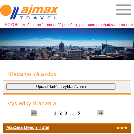
ZOR - zrušili sme "kamennú" pobočku, postupne prechádzame na online preda
Hľadanie zájazdov
Výsledky hľadania
1
2
3
...
5
MaxSea Beach Hotel