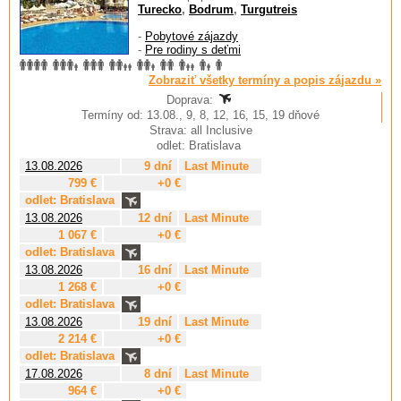
Turecko
,
Bodrum
,
Turgutreis
-
Pobytové zájazdy
-
Pre rodiny s deťmi
Zobraziť všetky termíny a popis zájazdu »
Doprava:
Termíny od: 13.08., 9, 8, 12, 16, 15, 19 dňové
Strava: all Inclusive
odlet: Bratislava
13.08.2026
9 dní
Last Minute
799 €
+0 €
odlet: Bratislava
13.08.2026
12 dní
Last Minute
1 067 €
+0 €
odlet: Bratislava
13.08.2026
16 dní
Last Minute
1 268 €
+0 €
odlet: Bratislava
13.08.2026
19 dní
Last Minute
2 214 €
+0 €
odlet: Bratislava
17.08.2026
8 dní
Last Minute
964 €
+0 €