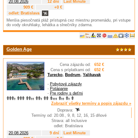
20.08.2026
12 dní
Last Minute
909 €
+0 €
odlet: Bratislava
Menšia piesočnatá pláž prístupná cez miestnu promenádu, pri vstupe
do vody okruhliaky, lehátka a slnečníky zdarma.
Golden Age
Cena zájazdu od:
652 €
Cena s príplatkami od:
652 €
Turecko
,
Bodrum
,
Yalikavak
-
Pobytové zájazdy
-
Potápanie
-
Pre rodiny s deťmi
Zobraziť všetky termíny a popis zájazdu »
Doprava:
Termíny od: 20.08., 9, 8, 12, 16, 15 dňové
Strava: all Inclusive
odlet: Bratislava
20.08.2026
9 dní
Last Minute