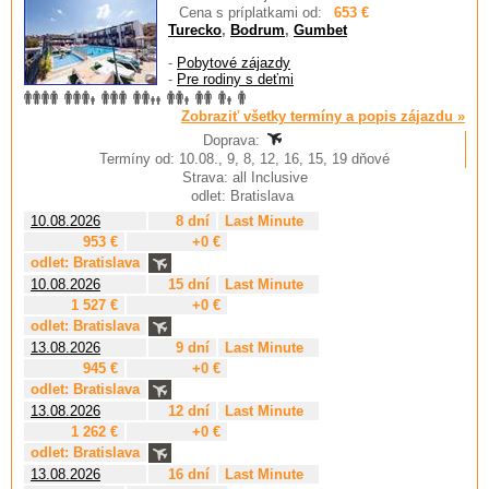
Cena s príplatkami od:
653 €
Turecko
,
Bodrum
,
Gumbet
-
Pobytové zájazdy
-
Pre rodiny s deťmi
Zobraziť všetky termíny a popis zájazdu »
Doprava:
Termíny od: 10.08., 9, 8, 12, 16, 15, 19 dňové
Strava: all Inclusive
odlet: Bratislava
10.08.2026
8 dní
Last Minute
953 €
+0 €
odlet: Bratislava
10.08.2026
15 dní
Last Minute
1 527 €
+0 €
odlet: Bratislava
13.08.2026
9 dní
Last Minute
945 €
+0 €
odlet: Bratislava
13.08.2026
12 dní
Last Minute
1 262 €
+0 €
odlet: Bratislava
13.08.2026
16 dní
Last Minute