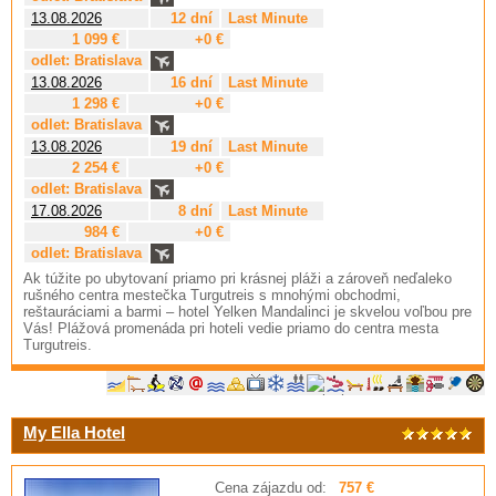
13.08.2026
12 dní
Last Minute
1 099 €
+0 €
odlet: Bratislava
13.08.2026
16 dní
Last Minute
1 298 €
+0 €
odlet: Bratislava
13.08.2026
19 dní
Last Minute
2 254 €
+0 €
odlet: Bratislava
17.08.2026
8 dní
Last Minute
984 €
+0 €
odlet: Bratislava
Ak túžite po ubytovaní priamo pri krásnej pláži a zároveň neďaleko
rušného centra mestečka Turgutreis s mnohými obchodmi,
reštauráciami a barmi – hotel Yelken Mandalinci je skvelou voľbou pre
Vás! Plážová promenáda pri hoteli vedie priamo do centra mesta
Turgutreis.
My Ella Hotel
Cena zájazdu od:
757 €