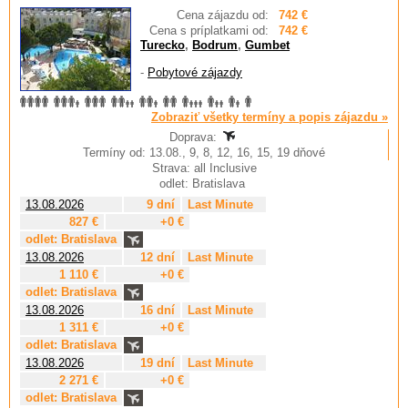
Cena zájazdu od:
742 €
Cena s príplatkami od:
742 €
Turecko
,
Bodrum
,
Gumbet
-
Pobytové zájazdy
Zobraziť všetky termíny a popis zájazdu »
Doprava:
Termíny od: 13.08., 9, 8, 12, 16, 15, 19 dňové
Strava: all Inclusive
odlet: Bratislava
13.08.2026
9 dní
Last Minute
827 €
+0 €
odlet: Bratislava
13.08.2026
12 dní
Last Minute
1 110 €
+0 €
odlet: Bratislava
13.08.2026
16 dní
Last Minute
1 311 €
+0 €
odlet: Bratislava
13.08.2026
19 dní
Last Minute
2 271 €
+0 €
odlet: Bratislava