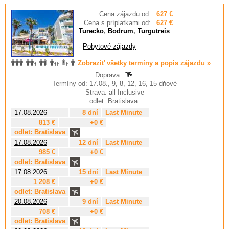
Cena zájazdu od:
627 €
Cena s príplatkami od:
627 €
Turecko
,
Bodrum
,
Turgutreis
-
Pobytové zájazdy
Zobraziť všetky termíny a popis zájazdu »
Doprava:
Termíny od: 17.08., 9, 8, 12, 16, 15 dňové
Strava: all Inclusive
odlet: Bratislava
17.08.2026
8 dní
Last Minute
813 €
+0 €
odlet: Bratislava
17.08.2026
12 dní
Last Minute
985 €
+0 €
odlet: Bratislava
17.08.2026
15 dní
Last Minute
1 208 €
+0 €
odlet: Bratislava
20.08.2026
9 dní
Last Minute
708 €
+0 €
odlet: Bratislava