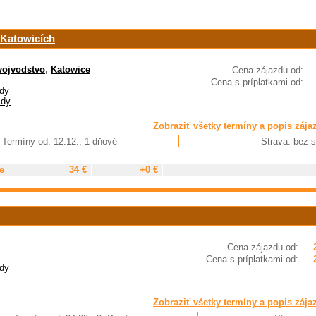
 Katowicích
vojvodstvo
,
Katowice
Cena zájazdu od:
Cena s príplatkami od:
dy
zdy
Zobraziť všetky termíny a popis zája
Termíny od: 12.12., 1 dňové
Strava: bez s
e
34 €
+0 €
Cena zájazdu od:
Cena s príplatkami od:
dy
Zobraziť všetky termíny a popis zája