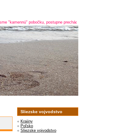
 "kamennú" pobočku, postupne prechádzame na online predaj a predaj cez te
Sliezske vojvodstvo
«
Krajiny
«
Poľsko
«
Sliezske vojvodstvo