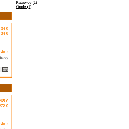
Katowice (1)
Opole (1)
34 €
34 €
zdu »
travy
265 €
272 €
zdu »