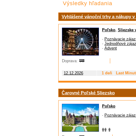
Výsledky hľadania
Vyhlášené vánoční trhy a nákupy v
Poľsko
,
Sliezske 
-
Poznávacie zájaz
-
Jednodňové zája
-
Advent
Doprava:
12.12.2026
1 deň
Last Minut
Čarovné Poľské Sliezsko
Poľsko
-
Poznávacie zájaz