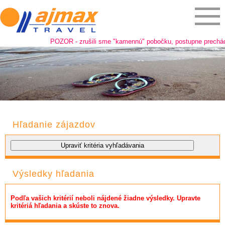
POZOR - zrušili sme "kamennú" pobočku, postupne prechádzam
Hľadanie zájazdov
Výsledky hľadania
Podľa vašich kritérií neboli nájdené žiadne výsledky. Upravte
kritériá hľadania a skúste to znova.