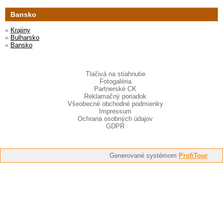
Bansko
«
Krajiny
«
Bulharsko
«
Bansko
Tlačivá na stiahnutie
Fotogaléria
Partnerské CK
Reklamačný poriadok
Všeobecné obchodné podmienky
Impressum
Ochrana osobných údajov
GDPR
Generované systémom
ProfiTour