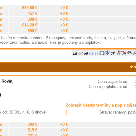
e
639,80 €
+0 €
e
457 €
+0 €
e
308 €
+0 €
e
614,20 €
+0 €
e
850 €
+0 €
bazén s morskou vodou, 2 tobogány, tenisové kurty, ihriská, bicykle, reštaur
 Večer živá hudba, animácie. Pes je povolený za poplatok.
,
Rovinj
Cena zájazdu od:
Cena s príplatkami od:
i
Zobraziť všetky termíny a popis zája
 od: 30.08., 4, 6, 8 dňové
Strava: raňajky, pol
e
309 €
+0 €
e
515 €
+0 €
e
721 €
+0 €