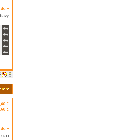
zdu »
travy
,60 €
,60 €
zdu »
enzia