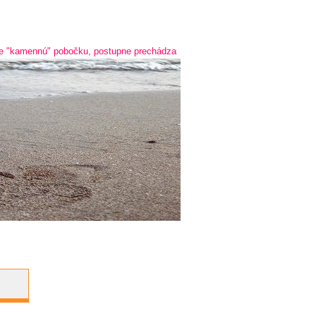
pobočku, postupne prechádzame na online predaj a predaj cez telefón - 091