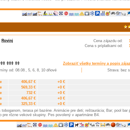
,
Rovinj
Cena zájazdu od:
Cena s príplatkami od:
Zobraziť všetky termíny a popis zája
míny od: 08.08., 5, 6, 8, 10 dňové
Strava: bez s
e
406,67 €
+0 €
e
569,33 €
+0 €
e
732 €
+0 €
e
406,67 €
+0 €
e
325,33 €
+0 €
oboganom, terasa pri bazéne. Animácie pre deti; reštaurácia; Bar; pool bar p
lub pre rôzne vekové skupiny. Pes povolený v apartmáne B4.