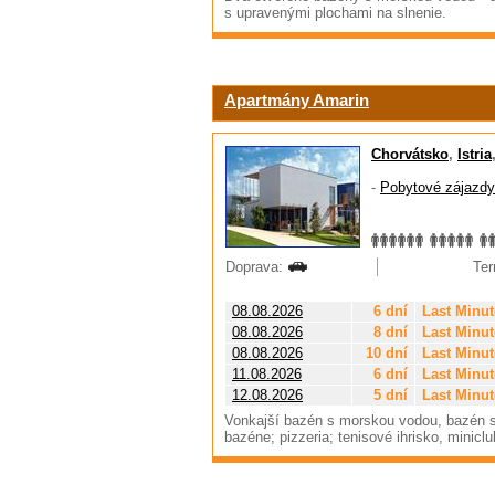
s upravenými plochami na slnenie.
Apartmány Amarin
Chorvátsko
,
Istria
-
Pobytové zájazdy
Doprava:
Ter
08.08.2026
6 dní
Last Minut
08.08.2026
8 dní
Last Minut
08.08.2026
10 dní
Last Minut
11.08.2026
6 dní
Last Minut
12.08.2026
5 dní
Last Minut
Vonkajší bazén s morskou vodou, bazén s t
bazéne; pizzeria; tenisové ihrisko, minic