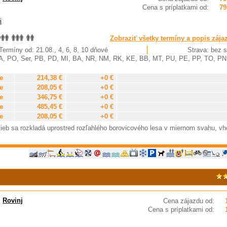
Cena s príplatkami od:
79
i
Zobraziť všetky termíny a popis zája
Termíny od: 21.08., 4, 6, 8, 10 dňové
Strava: bez s
A, PO, Ser, PB, PD, MI, BA, NR, NM, RK, KE, BB, MT, PU, PE, PP, TO, PN
e
214,38 €
+0 €
e
208,05 €
+0 €
e
346,75 €
+0 €
e
485,45 €
+0 €
e
208,05 €
+0 €
ieb sa rozkladá uprostred rozľahlého borovicového lesa v miernom svahu, v
,
Rovinj
Cena zájazdu od:
Cena s príplatkami od: