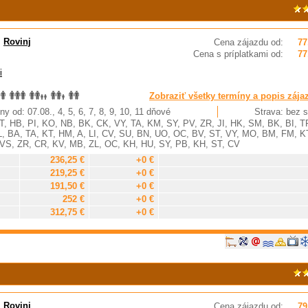
,
Rovinj
Cena zájazdu od:
77
Cena s príplatkami od:
77
i
Zobraziť všetky termíny a popis zája
ny od: 07.08., 4, 5, 6, 7, 8, 9, 10, 11 dňové
Strava: bez s
, HB, PI, KO, NB, BK, CK, VY, TA, KM, SY, PV, ZR, JI, HK, SM, BK, BI, T
, BA, TA, KT, HM, A, LI, CV, SU, BN, UO, OC, BV, ST, VY, MO, BM, FM, K
, VS, ZR, CR, KV, MB, ZL, OC, KH, HU, SY, PB, KH, ST, CV
236,25 €
+0 €
219,25 €
+0 €
191,50 €
+0 €
252 €
+0 €
312,75 €
+0 €
,
Rovinj
Cena zájazdu od:
79