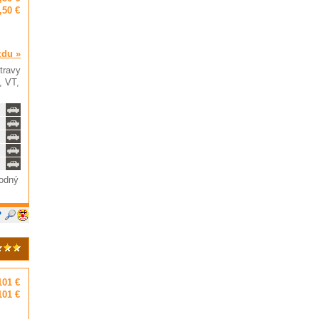
,50 €
zdu »
travy
, VT,
hodný
101 €
101 €