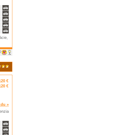
ácie,
120 €
120 €
zdu »
penzia