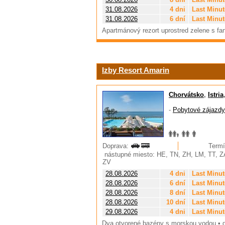
31.08.2026
4 dni
Last Minut
31.08.2026
6 dní
Last Minut
Apartmánový rezort uprostred zelene s fa
Izby Resort Amarin
Chorvátsko
,
Istria
-
Pobytové zájazdy
Doprava:
Termí
nástupné miesto: HE, TN, ZH, LM, TT, Z
ZV
28.08.2026
4 dni
Last Minut
28.08.2026
6 dní
Last Minut
28.08.2026
8 dní
Last Minut
28.08.2026
10 dní
Last Minut
29.08.2026
4 dni
Last Minut
Dva otvorené bazény s morskou vodou • d