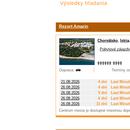
Výsledky hľadania
Rezort Amarin
Chorvátsko
,
Istria
-
Pobytové zájazdy
Doprava:
Termíny od
21.08.2026
4 dni
Last Minut
26.08.2026
4 dni
Last Minut
26.08.2026
5 dní
Last Minut
26.08.2026
6 dní
Last Minut
26.08.2026
11 dní
Last Minut
Centrum mesta je dostupné miestnou dop