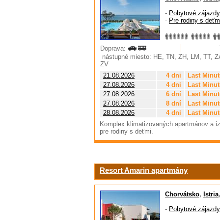
-
Pobytové zájazdy
-
Pre rodiny s deťm
Doprava:
nástupné miesto: HE, TN, ZH, LM, TT, Z
ZV
21.08.2026
4 dni
Last Minut
27.08.2026
4 dni
Last Minut
27.08.2026
6 dní
Last Minut
27.08.2026
8 dní
Last Minut
28.08.2026
4 dni
Last Minut
Komplex klimatizovaných apartmánov a iz
pre rodiny s deťmi.
Resort Amarin apartmány
Chorvátsko
,
Istria
-
Pobytové zájazdy