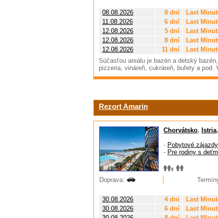
08.08.2026
8 dní
Last Minut
11.08.2026
6 dní
Last Minut
12.08.2026
5 dní
Last Minut
12.08.2026
8 dní
Last Minut
12.08.2026
11 dní
Last Minut
Súčasťou areálu je bazén a detský bazén, 
pizzeria, vináreň, cukráreň, bufety a pod.
Rezort Amarin
Chorvátsko
,
Istria
-
Pobytové zájazdy
-
Pre rodiny s deťm
Doprava:
Termíny
30.08.2026
4 dni
Last Minut
30.08.2026
6 dní
Last Minut
30.08.2026
8 dní
Last Minut