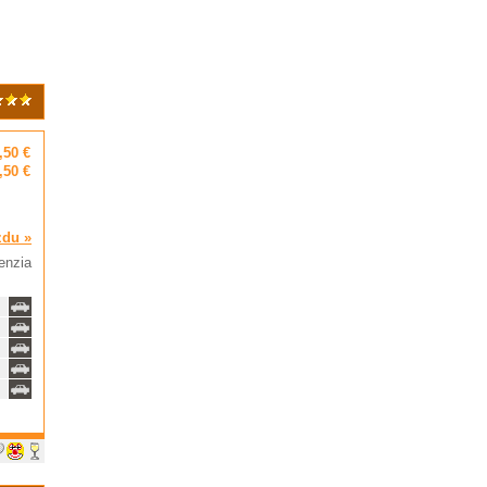
,50 €
,50 €
zdu »
enzia