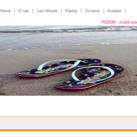
Home
O nás
Last Minute
Plavby
Oznamy
Kontakt
POZOR - zrušili sme "kamennú" 