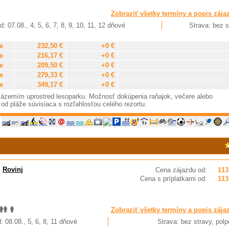
Zobraziť všetky termíny a popis zája
: 07.08., 4, 5, 6, 7, 8, 9, 10, 11, 12 dňové
Strava: bez s
e
232,50 €
+0 €
e
216,17 €
+0 €
e
209,50 €
+0 €
e
279,33 €
+0 €
e
349,17 €
+0 €
zázemím uprostred lesoparku. Možnosť dokúpenia raňajok, večere alebo
od pláže súvisiaca s rozľahlosťou celého rezortu.
,
Rovinj
Cena zájazdu od:
113
Cena s príplatkami od:
113
Zobraziť všetky termíny a popis zája
: 08.08., 5, 6, 8, 11 dňové
Strava: bez stravy, polp