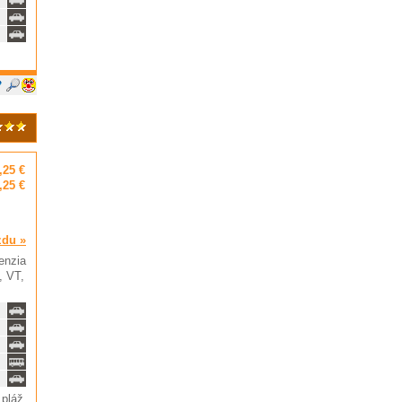
,25 €
,25 €
zdu »
penzia
, VT,
 pláž