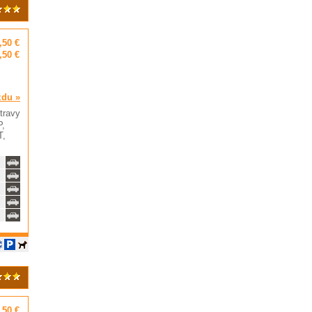
,50 €
,50 €
zdu »
travy
P,
T,
,50 €