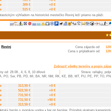
e
309 €
+0 €
e
515 €
+0 €
ntastickým výhľadom na historické mestečko Rovinj leží priamo na pláži.
,
Rovinj
Cena zájazdu od:
128
Cena s príplatkami od:
128
Zobraziť všetky termíny a popis zája
ny od: 28.08., 4, 6, 8, 10 dňové
Strava: raňajky, pol
A, PO, Ser, PB, PD, MI, BA, NR, NM, RK, KE, BB, MT, PU, PE, PP, TO, PN
e
313,50 €
+0 €
e
522,50 €
+0 €
e
731,50 €
+0 €
e
731,50 €
+90 €
e
313,50 €
+0 €
etský bazén s morskou vodou • bar pri bazéne. Prírodná skalnato kamenistá