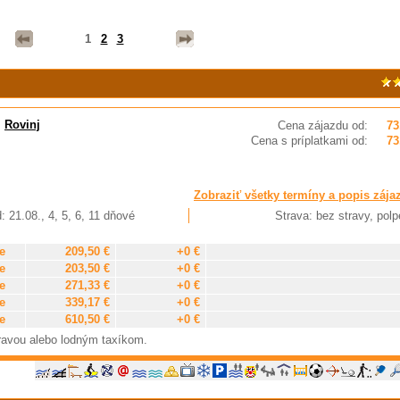
1
2
3
,
Rovinj
Cena zájazdu od:
73
Cena s príplatkami od:
73
Zobraziť všetky termíny a popis zája
: 21.08., 4, 5, 6, 11 dňové
Strava: bez stravy, polp
e
209,50 €
+0 €
e
203,50 €
+0 €
e
271,33 €
+0 €
e
339,17 €
+0 €
e
610,50 €
+0 €
ravou alebo lodným taxíkom.