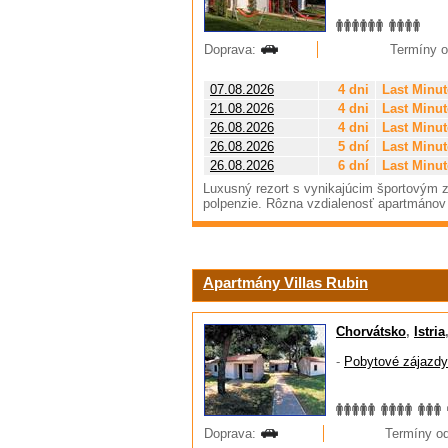
Doprava:
Termíny od
07.08.2026
4 dni
Last Minut
21.08.2026
4 dni
Last Minut
26.08.2026
4 dni
Last Minut
26.08.2026
5 dní
Last Minut
26.08.2026
6 dní
Last Minut
Luxusný rezort s vynikajúcim športovým 
polpenzie. Rôzna vzdialenosť apartmánov 
Apartmány Villas Rubin
Chorvátsko
,
Istria
-
Pobytové zájazdy
Doprava:
Termíny od