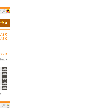
142 €
142 €
zdu »
travy
ri