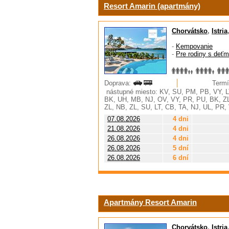
Resort Amarin (apartmány)
Chorvátsko
,
Istria
-
Kempovanie
-
Pre rodiny s deťm
Doprava:
Termí
nástupné miesto: KV, SU, PM, PB, VY, LT
BK, UH, MB, NJ, OV, VY, PR, PU, BK, ZL
ZL, NB, ZL, SU, LT, CB, TA, NJ, UL, PR
07.08.2026
4 dni
21.08.2026
4 dni
26.08.2026
4 dni
26.08.2026
5 dní
26.08.2026
6 dní
Apartmány Resort Amarin
Chorvátsko
,
Istria