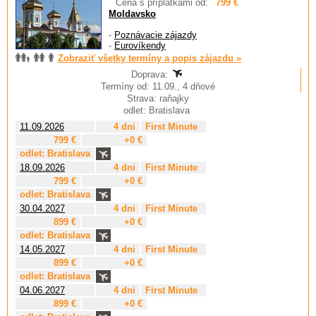
Cena s príplatkami od:
799 €
Moldavsko
-
Poznávacie zájazdy
-
Eurovíkendy
Zobraziť všetky termíny a popis zájazdu »
Doprava:
Termíny od: 11.09., 4 dňové
Strava: raňajky
odlet: Bratislava
11.09.2026
4 dni
First Minute
799 €
+0 €
odlet: Bratislava
18.09.2026
4 dni
First Minute
799 €
+0 €
odlet: Bratislava
30.04.2027
4 dni
First Minute
899 €
+0 €
odlet: Bratislava
14.05.2027
4 dni
First Minute
899 €
+0 €
odlet: Bratislava
04.06.2027
4 dni
First Minute
899 €
+0 €