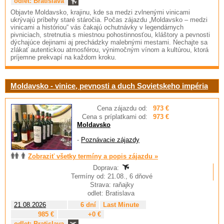
odlet: Bratislava
Objavte Moldavsko, krajinu, kde sa medzi zvlnenými vinicami
ukrývajú príbehy staré stáročia. Počas zájazdu „Moldavsko – medzi
vinicami a históriou“ vás čakajú ochutnávky v legendárnych
pivniciach, stretnutia s miestnou pohostinnosťou, kláštory a pevnosti
dýchajúce dejinami aj prechádzky malebnými mestami. Nechajte sa
zlákať autentickou atmosférou, výnimočným vínom a kultúrou, ktorá
príjemne prekvapí na každom kroku.
Moldavsko - vinice, pevnosti a duch Sovietskeho impéria
Cena zájazdu od:
973 €
Cena s príplatkami od:
973 €
Moldavsko
-
Poznávacie zájazdy
Zobraziť všetky termíny a popis zájazdu »
Doprava:
Termíny od: 21.08., 6 dňové
Strava: raňajky
odlet: Bratislava
21.08.2026
6 dní
Last Minute
985 €
+0 €
odlet: Bratislava