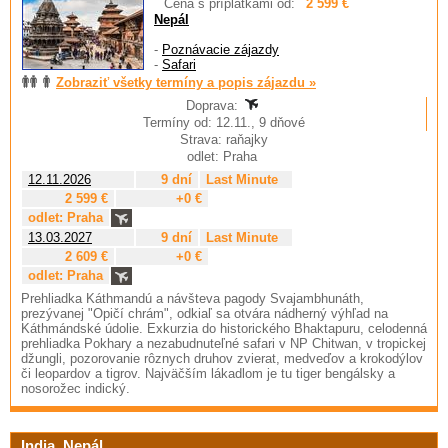
Cena s príplatkami od:
2 599 €
Nepál
-
Poznávacie zájazdy
-
Safari
Zobraziť všetky termíny a popis zájazdu »
Doprava:
Termíny od: 12.11., 9 dňové
Strava: raňajky
odlet: Praha
12.11.2026
9 dní
Last Minute
2 599 €
+0 €
odlet: Praha
13.03.2027
9 dní
Last Minute
2 609 €
+0 €
odlet: Praha
Prehliadka Káthmandú a návšteva pagody Svajambhunáth,
prezývanej "Opičí chrám", odkiaľ sa otvára nádherný výhľad na
Káthmándské údolie. Exkurzia do historického Bhaktapuru, celodenná
prehliadka Pokhary a nezabudnuteľné safari v NP Chitwan, v tropickej
džungli, pozorovanie rôznych druhov zvierat, medveďov a krokodýlov
či leopardov a tigrov. Najväčším lákadlom je tu tiger bengálsky a
nosorožec indický.
India, Nepál