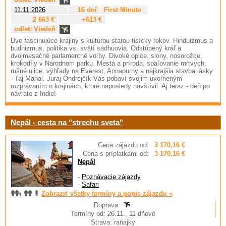
11.11.2026
16 dní
First Minute
2 663 €
+613 €
odlet: Viedeň
Dve fascinujúce krajiny s kultúrou starou tisícky rokov. Hinduizmus a
budhizmus, politika vs. svätí sadhuovia. Odstúpený kráľ a
dvojmesačné parlamentné voľby. Divoké opice. slony, nosorožce,
krokodíly v Národnom parku. Mestá a príroda, spaľovanie mŕtvych,
rušné ulice, výhľady na Everest, Annapurny a najkrajšia stavba lásky
- Taj Mahal. Juraj Ondrejčík Vás pobaví svojim uvoľneným
rozprávaním o krajinách, ktoré naposledy navštívil. Aj teraz - deň po
návrate z Indie!
Nepál - cesta na "strechu sveta"
Cena zájazdu od:
3 170,16 €
Cena s príplatkami od:
3 170,16 €
Nepál
-
Poznávacie zájazdy
-
Safari
Zobraziť všetky termíny a popis zájazdu »
Doprava:
Termíny od: 26.11., 11 dňové
Strava: raňajky