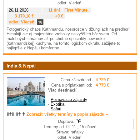
odlet: Viedeň
26.11.2026
11 dní
First Minute
3 170,16 €
+0 €
odlet: Viedeň
Fotogenický chaos Kathmandú, nosorožce v džungliach na predhorí
Himalájí ale aj majestátne vrcholky najvyšších hôr sveta. Od
malebných chrámov až po chutné špeciality newarskej
(kathmandskej) kuchyne, na tomto logickom okruhu zažijete to
najlepšie z Nepálu komfortne.
India & Nepál
Cena zájazdu od:
4 729 €
Cena s príplatkami od:
4 779 €
Viac destinácií
-
Poznávacie zájazdy
-
Exotika
-
Safari
Zobraziť všetky termíny a popis zájazdu »
Doprava:
Termíny od: 02.11., 15 dňové
Strava: raňajky
odlet: Viedeň