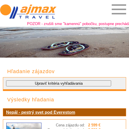
POZOR - zrušili sme "kamennú" pobočku, postupne prechádzame 
Hľadanie zájazdov
Výsledky hľadania
Nepál - pestrý svet pod Everestom
Cena zájazdu od:
2 599 €