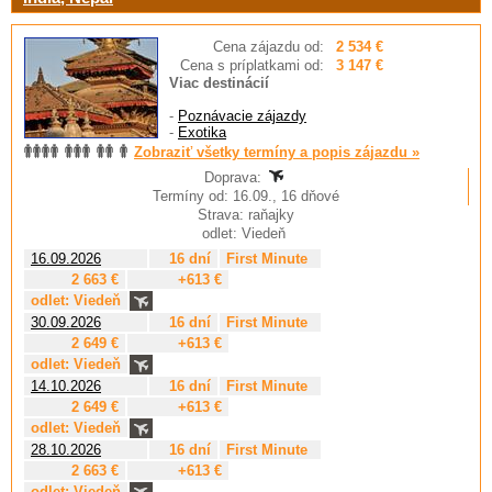
Cena zájazdu od:
2 534 €
Cena s príplatkami od:
3 147 €
Viac destinácií
-
Poznávacie zájazdy
-
Exotika
Zobraziť všetky termíny a popis zájazdu »
Doprava:
Termíny od: 16.09., 16 dňové
Strava: raňajky
odlet: Viedeň
16.09.2026
16 dní
First Minute
2 663 €
+613 €
odlet: Viedeň
30.09.2026
16 dní
First Minute
2 649 €
+613 €
odlet: Viedeň
14.10.2026
16 dní
First Minute
2 649 €
+613 €
odlet: Viedeň
28.10.2026
16 dní
First Minute
2 663 €
+613 €
odlet: Viedeň