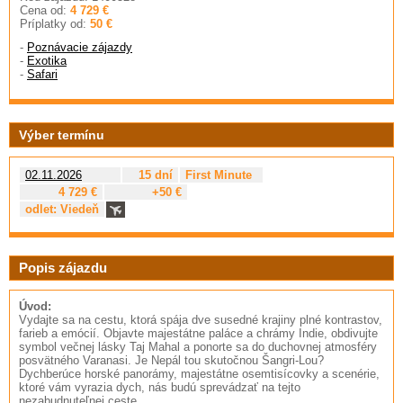
Cena od:
4 729 €
Príplatky od:
50 €
-
Poznávacie zájazdy
-
Exotika
-
Safari
Výber termínu
02.11.2026
15 dní
First Minute
4 729 €
+50 €
odlet: Viedeň
Popis zájazdu
Úvod:
Vydajte sa na cestu, ktorá spája dve susedné krajiny plné kontrastov,
farieb a emócií. Objavte majestátne paláce a chrámy Indie, obdivujte
symbol večnej lásky Taj Mahal a ponorte sa do duchovnej atmosféry
posvätného Varanasi. Je Nepál tou skutočnou Šangri-Lou?
Dychberúce horské panorámy, majestátne osemtisícovky a scenérie,
ktoré vám vyrazia dych, nás budú sprevádzať na tejto
nezabudnuteľnej ceste.