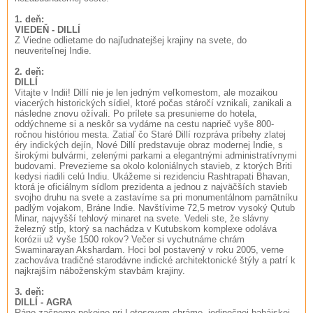
1. deň:
VIEDEŇ - DILLÍ
Z Viedne odlietame do najľudnatejšej krajiny na svete, do
neuveriteľnej Indie.
2. deň:
DILLÍ
Vitajte v Indii! Dillí nie je len jedným veľkomestom, ale mozaikou
viacerých historických sídiel, ktoré počas stáročí vznikali, zanikali a
následne znovu ožívali. Po prílete sa presunieme do hotela,
oddýchneme si a neskôr sa vydáme na cestu naprieč vyše 800-
ročnou históriou mesta. Zatiaľ čo Staré Dillí rozpráva príbehy zlatej
éry indických dejín, Nové Dillí predstavuje obraz modernej Indie, s
širokými bulvármi, zelenými parkami a elegantnými administratívnymi
budovami. Prevezieme sa okolo koloniálnych stavieb, z ktorých Briti
kedysi riadili celú Indiu. Ukážeme si rezidenciu Rashtrapati Bhavan,
ktorá je oficiálnym sídlom prezidenta a jednou z najväčších stavieb
svojho druhu na svete a zastavíme sa pri monumentálnom pamätníku
padlým vojakom, Bráne Indie. Navštívime 72,5 metrov vysoký Qutub
Minar, najvyšší tehlový minaret na svete. Vedeli ste, že slávny
železný stĺp, ktorý sa nachádza v Kutubskom komplexe odoláva
korózii už vyše 1500 rokov? Večer si vychutnáme chrám
Swaminarayan Akshardam. Hoci bol postavený v roku 2005, verne
zachováva tradičné starodávne indické architektonické štýly a patrí k
najkrajším náboženským stavbám krajiny.
3. deň:
DILLÍ - AGRA
Ráno začneme pokojne pri Lotosovom chráme, jedinečnej bahájskej