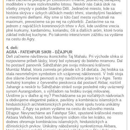
modlitebni v tvare rozkvitnutého lotosu. Neskôr nás čaká útok na
všetky zmysly v podobe Starého Dillí. Jedinečné miesto, kde sa
história skrýva v úzkych uličkách medzi trhmi, starobylými fasádami
a miestnymi dielňami. Aby sme si túto časť mesta vychutnali na
maximum, prevezieme sa po nej na cyklorikši. Zastavíme sa na
jednom z najväčších koreninových trhov v Ázii, kde uvidíme vrecia
plné kurkumy, kardamómu, koriandru, čili a ďalších aróm, ktoré tvoria
základ indickej kuchyne. Po takomto intenzívnom zážitku sa vydáme
na cestu do Agry.
4. deň:
AGRA - FATEHPUR SIKRI - DŽAJPUR
Deň začneme návštevou ikonického Taj Mahalu. Pri východe slnka si
rozpovieme príbeh lásky, ktorý bol vytesaný do bieleho mramoru. Dal
ho postaviť panovník Šáhdžahán pre svoju milovanú kráľovnú
Mumtáz Mahal, ktorá zomrela pri pôrode ich 14 dieťaťa. Jej hrobka sa
stala nesmrteľným symbolom ich vzájomnej náklonnosti. V Indii stoja
dve slávne červené pevnosti a my navštívime práve tú v Agre. Tento
mohutný komplex z červeného pieskovca dal postaviť Akbar, rozšíril
Jahangir a neskôr tu Šáhdžahán strávil svoje posledné roky uväznený
synom Aurangzebom, s výhľadom na hrobku svojej milovanej.
Uvidíme ju v diaľke aj my? Prechádzame sa po rozľahlých nádvoriach
a obdivujeme elegantné paláce, pavilóny a kombináciu islamských a
hinduistických architektonických prvkov, ktoré spolu tvoria unikátny
komplex. Z Agry sa potom vydáme na cestu do ružového mesta
Džajpur. Nevynecháme ani Fatehpur Sikri, opustené kráľovské mesto
Akbara Veľkého, ktoré bolo hlavným sídlom ríše len krátko, no
dodnes ohromuje kombináciou islamských, hinduistických a
džinistických prvkov. Unikátny náboženský synkretizmus Akbara,