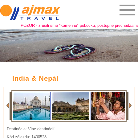
POZOR - zrušili sme "kamennú" pobočku, postupne prechádzame na onli
India & Nepál
Destinácia: Viac destinácií
Kód zájazdu: 1400528