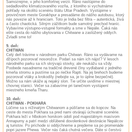
Samozrejme, v jeho komfortnej verzii. Ráno nastúpime do
sedadlového klimatizovaného vozňa, z ktorého si vychutnáme
pohľady na okolitú scenériu štátu Uttar Pradesh. Vystúpime v
provinčnom meste Gorakhpur a presadáme do nášho autobusu, ktorý
nás povezie až k hraniciam. Toto je India bez filtra – autentická, živá
a často chaotická. Silným zážitkom bude samotný prechod hraníc.
Vybavíme výstupno-vstupné formality a sme v Nepále. Čaká nás
ešte cesta do nášho ubytovania v Chitwane a zaslúžený oddych.
Zvladli sme to!
9. deň:
CHITWAN
Celý deň trávime v národnom parku Chitwan. Ráno sa vydávame na
džípoch pozorovať nosorožce. Podarí sa nám ich nájsť? V lesoch
národného parku sa ich skrývajú stovky, ale neukážu sa vždy.
Poobede nasadneme na tradičné drevené člny vydlabané z jedného
kmeňa stromu a pustíme sa po riečke Rapti. Na jej brehoch budeme
pozorovať vtáky a krokodíly (nebojte sa, je to úplne bezpečné).
Možno sa nám ukáže aj nejaký slon. Tie určite uvidíme v miestnej
chovnej stanici. Večer sa zabavíme pri tanečnom vystúpení
miestneho kmeňa Tharu.
10. deň:
CHITWAN - POKHARA
Lúčime sa s nížinatým Chitwanom a púšťame sa do kopcov. Na
ceste do mesta Pokhara sa pred nami otvárajú úchvatné scenérie.
Pokhara leží v hlbokom horskom údolí pod majestátnym masívom
Annapurny a patrí medzi obľúbené dovolenkové destinácie Nepálcov
aj turistov. Po príchode si oddýchneme a prejdeme sa po promenáde
popri jazere Phewa. Večer nás čaká chutná večera. Dáte si čerstvú