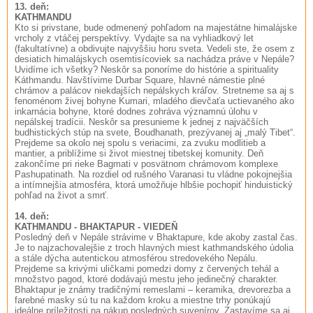
13. deň:
KATHMANDU
Kto si privstane, bude odmenený pohľadom na majestátne himalájske
vrcholy z vtáčej perspektívy. Vydajte sa na vyhliadkový let
(fakultatívne) a obdivujte najvyššiu horu sveta. Vedeli ste, že osem z
desiatich himalájskych osemtisícoviek sa nachádza práve v Nepále?
Uvidíme ich všetky? Neskôr sa ponoríme do histórie a spirituality
Káthmandu. Navštívime Durbar Square, hlavné námestie plné
chrámov a palácov niekdajších nepálskych kráľov. Stretneme sa aj s
fenoménom živej bohyne Kumari, mladého dievčaťa uctievaného ako
inkarnácia bohyne, ktoré dodnes zohráva významnú úlohu v
nepálskej tradícii. Neskôr sa presunieme k jednej z najväčších
budhistických stúp na svete, Boudhanath, prezývanej aj „malý Tibet“.
Prejdeme sa okolo nej spolu s veriacimi, za zvuku modlitieb a
mantier, a priblížime si život miestnej tibetskej komunity. Deň
zakončíme pri rieke Bagmati v posvätnom chrámovom komplexe
Pashupatinath. Na rozdiel od rušného Varanasi tu vládne pokojnejšia
a intímnejšia atmosféra, ktorá umožňuje hlbšie pochopiť hinduistický
pohľad na život a smrť.
14. deň:
KATHMANDU - BHAKTAPUR - VIEDEŇ
Posledný deň v Nepále strávime v Bhaktapure, kde akoby zastal čas.
Je to najzachovalejšie z troch hlavných miest kathmandského údolia
a stále dýcha autentickou atmosférou stredovekého Nepálu.
Prejdeme sa krivými uličkami pomedzi domy z červených tehál a
množstvo pagod, ktoré dodávajú mestu jeho jedinečný charakter.
Bhaktapur je známy tradičnými remeslami – keramika, drevorezba a
farebné masky sú tu na každom kroku a miestne trhy ponúkajú
ideálne príležitosti na nákup posledných suvenírov. Zastavíme sa aj