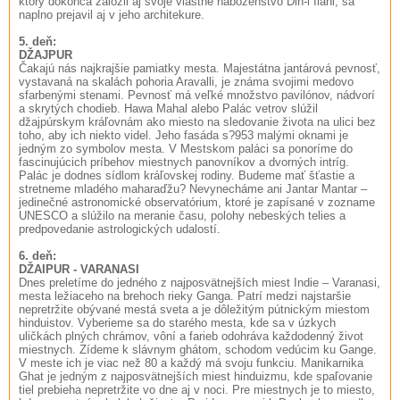
ktorý dokonca založil aj svoje vlastné náboženstvo Din-i Ilahi, sa
naplno prejavil aj v jeho architekure.
5. deň:
DŽAJPUR
Čakajú nás najkrajšie pamiatky mesta. Majestátna jantárová pevnosť,
vystavaná na skalách pohoria Aravalli, je známa svojimi medovo
sfarbenými stenami. Pevnosť má veľké množstvo pavilónov, nádvorí
a skrytých chodieb. Hawa Mahal alebo Palác vetrov slúžil
džajpúrskym kráľovnám ako miesto na sledovanie života na ulici bez
toho, aby ich niekto videl. Jeho fasáda s?953 malými oknami je
jedným zo symbolov mesta. V Mestskom paláci sa ponoríme do
fascinujúcich príbehov miestnych panovníkov a dvorných intríg.
Palác je dodnes sídlom kráľovskej rodiny. Budeme mať šťastie a
stretneme mladého maharaďžu? Nevynecháme ani Jantar Mantar –
jedinečné astronomické observatórium, ktoré je zapísané v zozname
UNESCO a slúžilo na meranie času, polohy nebeských telies a
predpovedanie astrologických udalostí.
6. deň:
DŽAIPUR - VARANASI
Dnes preletíme do jedného z najposvätnejších miest Indie – Varanasi,
mesta ležiaceho na brehoch rieky Ganga. Patrí medzi najstaršie
nepretržite obývané mestá sveta a je dôležitým pútnickým miestom
hinduistov. Vyberieme sa do starého mesta, kde sa v úzkych
uličkách plných chrámov, vôní a farieb odohráva každodenný život
miestnych. Zídeme k slávnym ghátom, schodom vedúcim ku Gange.
V meste ich je viac než 80 a každý má svoju funkciu. Manikarnika
Ghat je jedným z najposvätnejších miest hinduizmu, kde spaľovanie
tiel prebieha nepretržite vo dne aj v noci. Pre miestnych je to miesto,