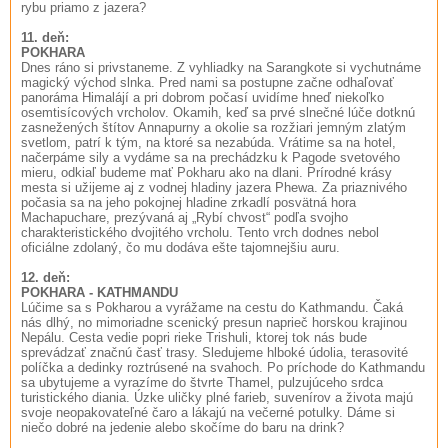
rybu priamo z jazera?
11. deň:
POKHARA
Dnes ráno si privstaneme. Z vyhliadky na Sarangkote si vychutnáme
magický východ slnka. Pred nami sa postupne začne odhaľovať
panoráma Himalájí a pri dobrom počasí uvidíme hneď niekoľko
osemtisícových vrcholov. Okamih, keď sa prvé slnečné lúče dotknú
zasnežených štítov Annapurny a okolie sa rozžiari jemným zlatým
svetlom, patrí k tým, na ktoré sa nezabúda. Vrátime sa na hotel,
načerpáme sily a vydáme sa na prechádzku k Pagode svetového
mieru, odkiaľ budeme mať Pokharu ako na dlani. Prírodné krásy
mesta si užijeme aj z vodnej hladiny jazera Phewa. Za priaznivého
počasia sa na jeho pokojnej hladine zrkadlí posvätná hora
Machapuchare, prezývaná aj „Rybí chvost“ podľa svojho
charakteristického dvojitého vrcholu. Tento vrch dodnes nebol
oficiálne zdolaný, čo mu dodáva ešte tajomnejšiu auru.
12. deň:
POKHARA - KATHMANDU
Lúčime sa s Pokharou a vyrážame na cestu do Kathmandu. Čaká
nás dlhý, no mimoriadne scenický presun naprieč horskou krajinou
Nepálu. Cesta vedie popri rieke Trishuli, ktorej tok nás bude
sprevádzať značnú časť trasy. Sledujeme hlboké údolia, terasovité
políčka a dedinky roztrúsené na svahoch. Po príchode do Kathmandu
sa ubytujeme a vyrazíme do štvrte Thamel, pulzujúceho srdca
turistického diania. Úzke uličky plné farieb, suvenírov a života majú
svoje neopakovateľné čaro a lákajú na večerné potulky. Dáme si
niečo dobré na jedenie alebo skočíme do baru na drink?