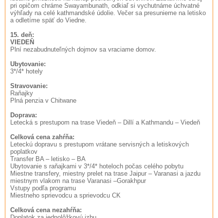
pri opičom chráme Swayambunath, odkiaľ si vychutnáme úchvatné
výhľady na celé kathmandské údolie. Večer sa presunieme na letisko
a odletíme späť do Viedne.
15. deň:
VIEDEŇ
Plní nezabudnuteľných dojmov sa vraciame domov.
Ubytovanie:
3*/4* hotely
Stravovanie:
Raňajky
Plná penzia v Chitwane
Doprava:
Letecká s prestupom na trase Viedeň – Dillí a Kathmandu – Viedeň
Celková cena zahŕňa:
Leteckú dopravu s prestupom vrátane servisných a letiskových
poplatkov
Transfer BA – letisko – BA
Ubytovanie s raňajkami v 3*/4* hoteloch počas celého pobytu
Miestne transfery, miestny prelet na trase Jaipur – Varanasi a jazdu
miestnym vlakom na trase Varanasi –Gorakhpur
Vstupy podľa programu
Miestneho sprievodcu a sprievodcu CK
Celková cena nezahŕňa:
Doplatok za jednolôžkovú izbu