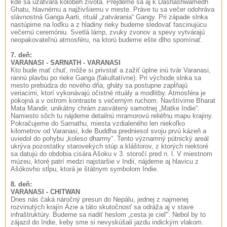
kde sa uzatvára kolobeh života. Prejdeme sa aj k Dashashwamedh
Ghatu, hlavnému a najživšiemu v meste. Práve tu sa večer odohráva
slávnostná Ganga Aarti, rituál „zatvárania“ Gangy. Pri západe slnka
nastúpime na loďku a z hladiny rieky budeme sledovať fascinujúcu
večernú ceremóniu. Svetlá lámp, zvuky zvonov a spevy vytvárajú
neopakovateľnú atmosféru, na ktorú budeme ešte dlho spomínať.
7. deň:
VARANASI - SARNATH - VARANASI
Kto bude mať chuť, môže si privstať a zažiť úplne inú tvár Varanasi,
rannú plavbu po rieke Ganga (fakultatívne). Pri východe slnka sa
mesto prebúdza do nového dňa, gháty sa postupne zapĺňajú
veriacimi, ktorí vykonávajú očistné rituály a modlitby. Atmosféra je
pokojná a v ostrom kontraste s večerným ruchom. Navštívime Bharat
Mata Mandir, unikátny chrám zasvätený samotnej „Matke Indie“.
Namiesto sôch tu nájdeme detailnú mramorovú reliéfnu mapu krajiny.
Pokračujeme do Sarnathu, miesta vzdialeného len niekoľko
kilometrov od Varanasi, kde Buddha predniesol svoju prvú kázeň a
uviedol do pohybu „koleso dharmy“. Tento významný pútnický areál
ukrýva pozostatky starovekých stúp a kláštorov, z ktorých niektoré
sa datujú do obdobia cisára Ašoku v 3. storočí pred n. l. V miestnom
múzeu, ktoré patrí medzi najstaršie v Indii, nájdeme aj hlavicu z
Ašókovho stĺpu, ktorá je štátnym symbolom Indie.
8. deň:
VARANASI - CHITWAN
Dnes nás čaká náročný presun do Nepálu, jednej z najmenej
rozvinutých krajín Ázie a táto skutočnosť sa odráža aj v stave
infraštruktúry. Budeme sa riadiť heslom „cesta je cieľ“. Nebol by to
zájazd do Indie, keby sme si nevyskúšali jazdu indickým vlakom.