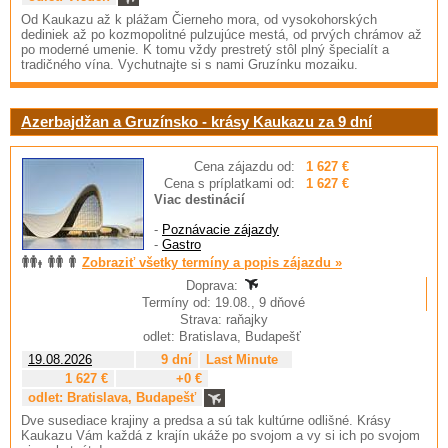
Od Kaukazu až k plážam Čierneho mora, od vysokohorských
dediniek až po kozmopolitné pulzujúce mestá, od prvých chrámov až
po moderné umenie. K tomu vždy prestretý stôl plný špecialít a
tradičného vína. Vychutnajte si s nami Gruzínku mozaiku.
Azerbajdžan a Gruzínsko - krásy Kaukazu za 9 dní
Cena zájazdu od:
1 627 €
Cena s príplatkami od:
1 627 €
Viac destinácií
-
Poznávacie zájazdy
-
Gastro
Zobraziť všetky termíny a popis zájazdu »
Doprava:
Termíny od: 19.08., 9 dňové
Strava: raňajky
odlet: Bratislava, Budapešť
19.08.2026
9 dní
Last Minute
1 627 €
+0 €
odlet: Bratislava, Budapešť
Dve susediace krajiny a predsa a sú tak kultúrne odlišné. Krásy
Kaukazu Vám každá z krajín ukáže po svojom a vy si ich po svojom