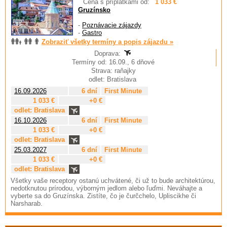
Cena s príplatkami od:
1 033 €
Gruzínsko
-
Poznávacie zájazdy
-
Gastro
Zobraziť všetky termíny a popis zájazdu »
Doprava:
Termíny od: 16.09., 6 dňové
Strava: raňajky
odlet: Bratislava
16.09.2026
6 dní
First Minute
1 033 €
+0 €
odlet: Bratislava
16.10.2026
6 dní
First Minute
1 033 €
+0 €
odlet: Bratislava
25.03.2027
6 dní
First Minute
1 033 €
+0 €
odlet: Bratislava
Všetky vaše receptory ostanú uchvátené, či už to bude architektúrou,
nedotknutou prírodou, výborným jedlom alebo ľuďmi. Neváhajte a
vyberte sa do Gruzínska. Zistíte, čo je čurčchelo, Upliscikhe či
Narsharab.