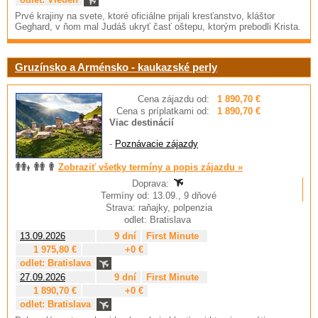
Prvé krajiny na svete, ktoré oficiálne prijali kresťanstvo, kláštor
Geghard, v ňom mal Judáš ukryť časť oštepu, ktorým prebodli Krista.
Gruzínsko a Arménsko - kaukazské perly
Cena zájazdu od:
1 890,70 €
Cena s príplatkami od:
1 890,70 €
Viac destinácií
-
Poznávacie zájazdy
Zobraziť všetky termíny a popis zájazdu »
Doprava:
Termíny od: 13.09., 9 dňové
Strava: raňajky, polpenzia
odlet: Bratislava
13.09.2026
9 dní
First Minute
1 975,80 €
+0 €
odlet: Bratislava
27.09.2026
9 dní
First Minute
1 890,70 €
+0 €
odlet: Bratislava