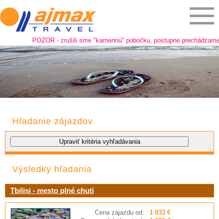
POZOR - zrušili sme "kamennú" pobočku, postupne prechádzame na onli
Hľadanie zájazdov
Výsledky hľadania
Tbilisi - mesto plné chutí
Cena zájazdu od:
1 033 €