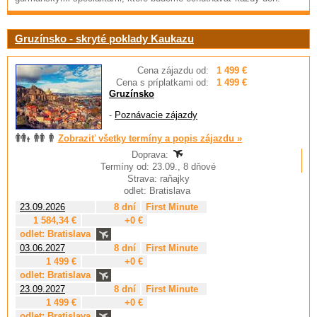
Gruzínsko - skryté poklady Kaukazu
Cena zájazdu od:
1 499 €
Cena s príplatkami od:
1 499 €
Gruzínsko
-
Poznávacie zájazdy
Zobraziť všetky termíny a popis zájazdu »
Doprava:
Termíny od: 23.09., 8 dňové
Strava: raňajky
odlet: Bratislava
23.09.2026
8 dní
First Minute
1 584,34 €
+0 €
odlet: Bratislava
03.06.2027
8 dní
First Minute
1 499 €
+0 €
odlet: Bratislava
23.09.2027
8 dní
First Minute
1 499 €
+0 €
odlet: Bratislava