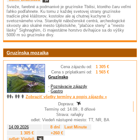
Svieže, farebné a podmanivé je gruzínske Tbilisi, ktorého čaru veľmi
ľahko podľahnete. Ku tomu z každej svetovej strany gruzínske
tradície plné kláštorov, kostolov ale aj chutnej kuchyne či
svetoznámeho vína. Starobylé náboženské centrá, archeologické
skvosty ako skalné mesto Uplistsikhe, "plačúce steny" a "mesto
lásky" Sighnaghim, či majestátne horstvo dvíhajúce sa do výšky
5000 m sú gruzínske divy.
Gruzínska mozaika
Cena zájazdu od:
1 305 €
Cena s príplatkami od:
1 565 €
Gruzínsko
-
Poznávacie zájazdy
-
Gastro
Zobraziť všetky termíny a popis zájazdu »
Doprava:
Termíny od: 14.09., 8 dňové
Strava: raňajky
odlet: Viedeň nástupné miesto: TT, NR, BA
14.09.2026
8 dní
Last Minute
1 305 €
+260 €
odlet: Viedeň