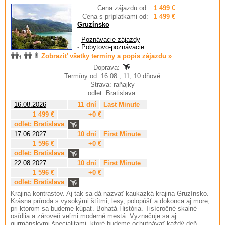
Cena zájazdu od:
1 499 €
Cena s príplatkami od:
1 499 €
Gruzínsko
-
Poznávacie zájazdy
-
Pobytovo-poznávacie
Zobraziť všetky termíny a popis zájazdu »
Doprava:
Termíny od: 16.08., 11, 10 dňové
Strava: raňajky
odlet: Bratislava
16.08.2026
11 dní
Last Minute
1 499 €
+0 €
odlet: Bratislava
17.06.2027
10 dní
First Minute
1 596 €
+0 €
odlet: Bratislava
22.08.2027
10 dní
First Minute
1 596 €
+0 €
odlet: Bratislava
Krajina kontrastov. Aj tak sa dá nazvať kaukazká krajina Gruzínsko.
Krásna príroda s vysokými štítmi, lesy, polopúšť a dokonca aj more,
pri ktorom sa budeme kúpať. Bohatá História. Tisícročné skalné
osídlia a zároveň veľmi moderné mestá. Vyznačuje sa aj
gurmánskymi špecialitami, ktoré budeme ochutnávať každý deň.