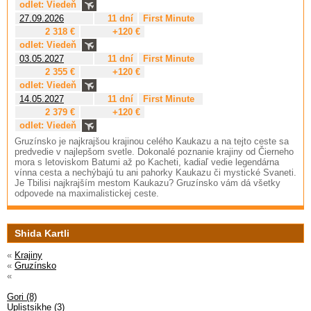
odlet: Viedeň
27.09.2026
11 dní
First Minute
2 318 €
+120 €
odlet: Viedeň
03.05.2027
11 dní
First Minute
2 355 €
+120 €
odlet: Viedeň
14.05.2027
11 dní
First Minute
2 379 €
+120 €
odlet: Viedeň
Gruzínsko je najkrajšou krajinou celého Kaukazu a na tejto ceste sa
predvedie v najlepšom svetle. Dokonalé poznanie krajiny od Čierneho
mora s letoviskom Batumi až po Kacheti, kadiaľ vedie legendárna
vínna cesta a nechýbajú tu ani pahorky Kaukazu či mystické Svaneti.
Je Tbilisi najkrajším mestom Kaukazu? Gruzínsko vám dá všetky
odpovede na maximalistickej ceste.
Shida Kartli
«
Krajiny
«
Gruzínsko
«
Gori (8)
Uplistsikhe (3)