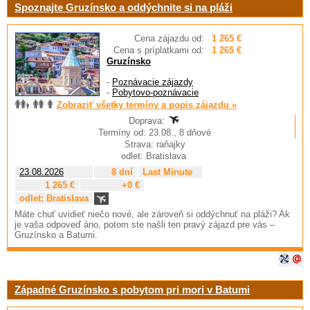
Spoznajte Gruzínsko a oddýchnite si na pláži
Cena zájazdu od:
1 265 €
Cena s príplatkami od:
1 265 €
Gruzínsko
-
Poznávacie zájazdy
-
Pobytovo-poznávacie
Zobraziť všetky termíny a popis zájazdu »
Doprava:
Termíny od: 23.08., 8 dňové
Strava: raňajky
odlet: Bratislava
23.08.2026
8 dní
Last Minute
1 265 €
+0 €
odlet: Bratislava
Máte chuť uvidieť niečo nové, ale zároveň si oddýchnuť na pláži? Ak
je vaša odpoveď áno, potom ste našli ten pravý zájazd pre vás –
Gruzínsko a Batumi.
Západné Gruzínsko s pobytom pri mori v Batumi