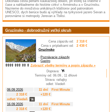
Dokonalá cesta perlami kaukazskej oblasti, pri ktorej sa vrátime v
čase a nahliadneme do histórie cirkví v Arménsku a v Gruzínsku.
Nazrieme do množstva unikátnych kláštorov pod patronátom
UNESCO, dych berúce budú aj výhľady na tyrkysové jazero Sevan a
porovnáme si metropoly Jerevan a Tbilisi.
Gruzínsko - dobrodružný veľký okruh
Cena zájazdu od:
2 318 €
Cena s príplatkami od:
2 438 €
Gruzínsko
-
Poznávacie zájazdy
-
Gastro
Zobraziť všetky termíny a popis zájazdu »
Doprava:
Termíny od: 06.09., 11 dňové
Strava: raňajky
odlet: Viedeň
06.09.2026
11 dní
First Minute
2 318 €
+120 €
odlet: Viedeň
16.09.2026
11 dní
First Minute
2 318 €
+120 €