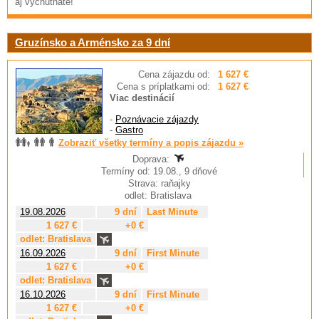
aj vychutnáte!
Gruzínsko a Arménsko za 9 dní
Cena zájazdu od:
1 627 €
Cena s príplatkami od:
1 627 €
Viac destinácií
-
Poznávacie zájazdy
-
Gastro
Zobraziť všetky termíny a popis zájazdu »
Doprava:
Termíny od: 19.08., 9 dňové
Strava: raňajky
odlet: Bratislava
19.08.2026
9 dní
Last Minute
1 627 €
+0 €
odlet: Bratislava
16.09.2026
9 dní
First Minute
1 627 €
+0 €
odlet: Bratislava
16.10.2026
9 dní
First Minute
1 627 €
+0 €