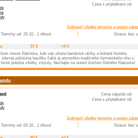
Cena s príplatkami od:
dy
ia
zdy
Zobraziť všetky termíny a popis zája
Termíny od: 25.10., 1 dňové
Strava: bez s
te
37 €
+0 €
aršom meste Rakúska, kde vás očaria barokové uličky a bohatá história.
 slávnej pútnickej baziliky čaká aj atmosféra tradičného farmárskeho trhu s
, ktoré potešia všetky zmysly. Nechajte sa uniesť kúzlom Dolného Rakúska!
landu
and
Cena zájazdu od:
Cena s príplatkami od:
dy
zdy
Zobraziť všetky termíny a popis zája
Termíny od: 03.10., 1 dňové
Strava: bez s
te
40 €
+0 €