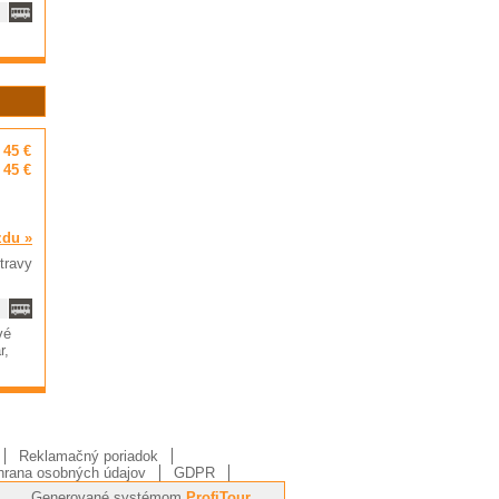
45 €
45 €
zdu »
travy
vé
r,
Reklamačný poriadok
rana osobných údajov
GDPR
Generované systémom
ProfiTour