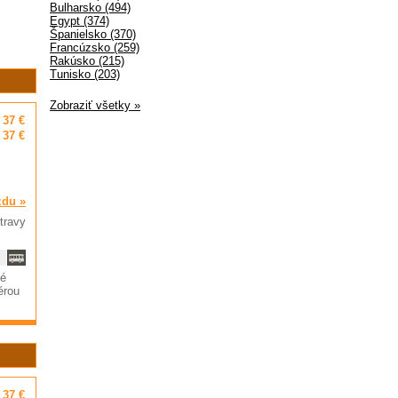
Bulharsko (494)
Egypt (374)
Španielsko (370)
Francúzsko (259)
Rakúsko (215)
Tunisko (203)
Zobraziť všetky »
37 €
37 €
zdu »
travy
vé
érou
37 €