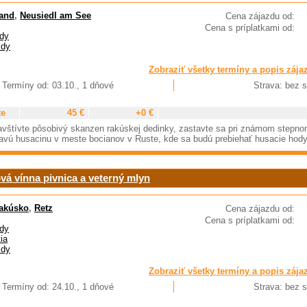
and
,
Neusiedl am See
Cena zájazdu od:
Cena s príplatkami od:
dy
zdy
Zobraziť všetky termíny a popis zája
Termíny od: 03.10., 1 dňové
Strava: bez s
te
45 €
+0 €
avštívte pôsobivý skanzen rakúskej dedinky, zastavte sa pri známom stepn
kavú husacinu v meste bocianov v Ruste, kde sa budú prebiehať husacie hod
ová vínna pivnica a veterný mlyn
akúsko
,
Retz
Cena zájazdu od:
Cena s príplatkami od:
dy
ia
zdy
Zobraziť všetky termíny a popis zája
Termíny od: 24.10., 1 dňové
Strava: bez s