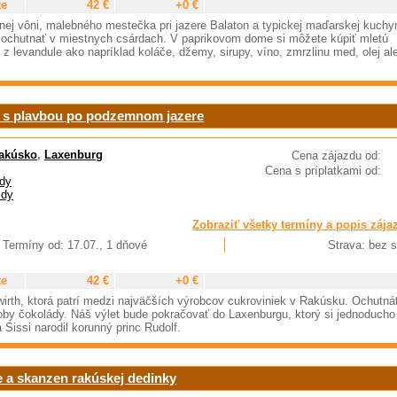
te
42 €
+0 €
nej vôni, malebného mestečka pri jazere Balaton a typickej maďarskej kuchyn
ochutnať v miestnych csárdach. V paprikovom dome si môžete kúpiť mletú
z levandule ako napríklad koláče, džemy, sirupy, víno, zmrzlinu med, olej ale
 s plavbou po podzemnom jazere
akúsko
,
Laxenburg
Cena zájazdu od:
Cena s príplatkami od:
dy
zdy
Zobraziť všetky termíny a popis zája
Termíny od: 17.07., 1 dňové
Strava: bez s
te
42 €
+0 €
rth, ktorá patrí medzi najväčších výrobcov cukroviniek v Rakúsku. Ochutná
by čokolády. Náš výlet bude pokračovať do Laxenburgu, ktorý si jednoducho
Sissi narodil korunný princ Rudolf.
e a skanzen rakúskej dedinky