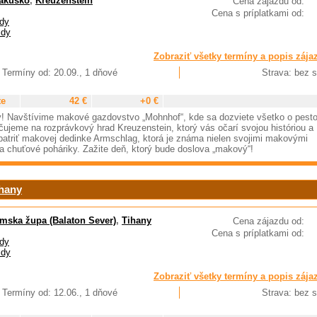
akúsko
,
Kreuzenstein
Cena zájazdu od:
Cena s príplatkami od:
dy
zdy
Zobraziť všetky termíny a popis zája
Termíny od: 20.09., 1 dňové
Strava: bez s
te
42 €
+0 €
v! Navštívime makové gazdovstvo „Mohnhof“, kde sa dozviete všetko o pest
ačujeme na rozprávkový hrad Kreuzenstein, ktorý vás očarí svojou históriou a
patriť makovej dedinke Armschlag, ktorá je známa nielen svojimi makovými
šia chuťové poháriky. Zažite deň, ktorý bude doslova „makový“!
hany
mska župa (Balaton Sever)
,
Tihany
Cena zájazdu od:
Cena s príplatkami od:
dy
zdy
Zobraziť všetky termíny a popis zája
Termíny od: 12.06., 1 dňové
Strava: bez s