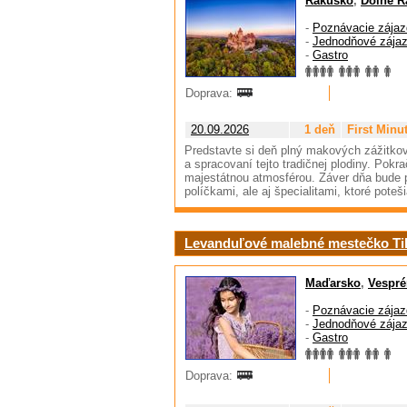
Rakúsko
,
Dolné R
-
Poznávacie zájaz
-
Jednodňové zája
-
Gastro
Doprava:
20.09.2026
1 deň
First Minu
Predstavte si deň plný makových zážitko
a spracovaní tejto tradičnej plodiny. Pokr
majestátnou atmosférou. Záver dňa bude 
políčkami, ale aj špecialitami, ktoré pote
Levanduľové malebné mestečko Ti
Maďarsko
,
Vespré
-
Poznávacie zájaz
-
Jednodňové zája
-
Gastro
Doprava: