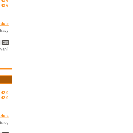
42 €
42 €
zdu »
travy
ovaní
42 €
42 €
zdu »
travy