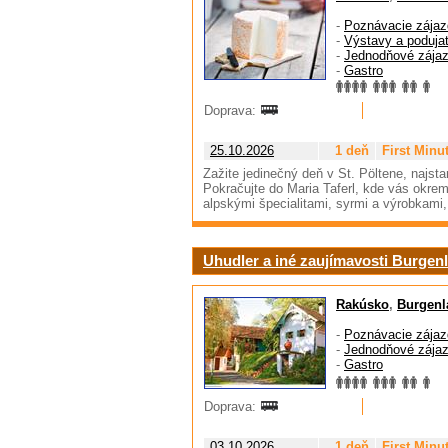
-
Poznávacie zájaz
-
Výstavy a podujat
-
Jednodňové zája
-
Gastro
Doprava:
25.10.2026
1 deň
First Minu
Zažite jedinečný deň v St. Pöltene, najst
Pokračujte do Maria Taferl, kde vás okrem
alpskými špecialitami, syrmi a výrobkami
Uhudler a iné zaujímavosti Burgen
Rakúsko
,
Burgenl
-
Poznávacie zájaz
-
Jednodňové zája
-
Gastro
Doprava:
03.10.2026
1 deň
First Minu