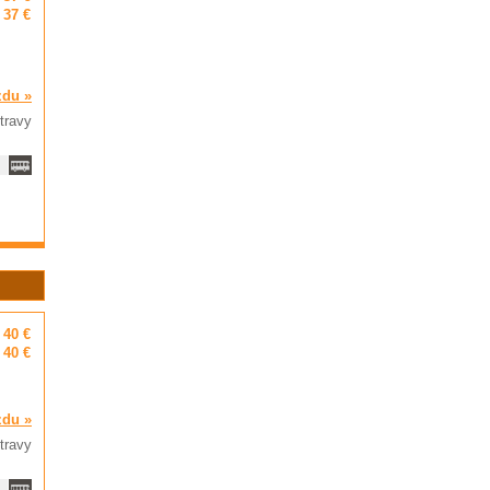
37 €
zdu »
travy
40 €
40 €
zdu »
travy