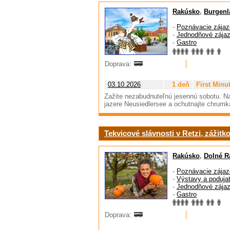
Rakúsko
,
Burgenl
-
Poznávacie zájaz
-
Jednodňové zája
-
Gastro
Doprava:
03.10.2026
1 deň
First Minu
Zažite nezabudnuteľnú jesennú sobotu. N
jazere Neusiedlersee a ochutnajte chrum
Tekvicové slávnosti v Retzi, zážitk
Rakúsko
,
Dolné R
-
Poznávacie zájaz
-
Výstavy a podujat
-
Jednodňové zája
-
Gastro
Doprava: