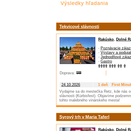
Výsledky hľadania
Tekvicové slávnosti
Rakúsko
,
Dolné R
-
Poznávacie zájaz
-
Výstavy a podujat
-
Jednodňové zája
-
Gastro
Doprava:
24.10.2026
1 deň
First Minu
Vydajme sa do mestečka Retz, kde nás oča
slávnosti (Kürbisfest). Objavíme podzemn
tohto malebného vinárskeho mesta!
Syrový trh v Maria Taferl
Rakúsko
,
Dolné R