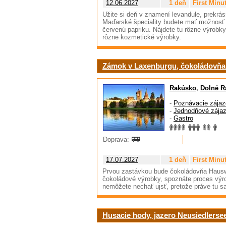
12.06.2027
1 deň
First Minu
Užite si deň v znamení levandule, prekrás
Maďarské špeciality budete mať možnosť 
červenú papriku. Nájdete tu rôzne výrobky 
rôzne kozmetické výrobky.
Zámok v Laxenburgu, čokoládovňa
Rakúsko
,
Dolné R
-
Poznávacie zájaz
-
Jednodňové zája
-
Gastro
Doprava:
17.07.2027
1 deň
First Minu
Prvou zastávkou bude čokoládovňa Hauswi
čokoládové výrobky, spoznáte proces výro
nemôžete nechať ujsť, pretože práve tu sa 
Husacie hody, jazero Neusiedlerse