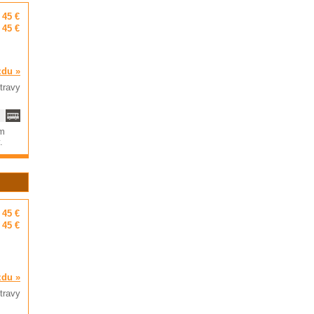
45 €
45 €
zdu »
travy
om
y.
45 €
45 €
zdu »
travy