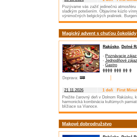
Pozývame vás zažiť jedinečnú atmosféru B
sladkým potešením. Objavíme kúzlo vínny
výnimočných belgických praliniek. Burgenl
Magický advent s chuťou čokolády
Rakúsko
,
Dolné R
-
Poznávacie zájaz
-
Jednodňové zája
-
Gastro
Doprava:
21.11.2026
1 deň
First Minu
Prežite čarovný deň v Dolnom Rakúsku, kd
harmonická kombinácia kultúrnych pamiato
blížiace sa Vianoce.
Makové dobrodružstvo