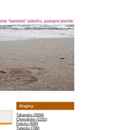
ennú" pobočku, postupne prechádzame na online predaj a predaj cez telefón 
Krajiny
Taliansko (2004)
Chorvátsko (1231)
Grécko (836)
Turecko (706)