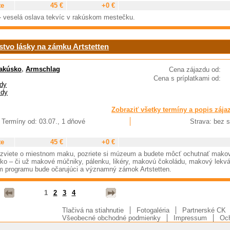
te
45 €
+0 €
- veselá oslava tekvíc v rakúskom mestečku.
tvo lásky na zámku Artstetten
akúsko
,
Armschlag
Cena zájazdu od:
Cena s príplatkami od:
dy
zdy
Zobraziť všetky termíny a popis zája
Termíny od: 03.07., 1 dňové
Strava: bez s
te
45 €
+0 €
ozviete o miestnom maku, pozriete si múzeum a budete môcť ochutnať mako
etko – či už makové múčniky, pálenku, likéry, makovú čokoládu, makový lekvá
m programu bude očarujúci a významný zámok Artstetten.
1
2
3
4
Tlačivá na stiahnutie
Fotogaléria
Partnerské CK
Všeobecné obchodné podmienky
Impressum
Och