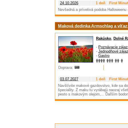
24.10.2026
1 deň
First Minu
Nevšedná a prívetivá podoba Halloweenu 
Maková dedinka Armschlag a víťazs
Rakúsko
,
Dolné R
-
Poznávacie zájaz
-
Jednodňové zája
-
Gastro
Doprava:
03.07.2027
1 deň
First Minu
Navštívite makové gazdovstvo, kde sa d
špeciality. Z maku tu vyrábajú naozaj vš
pesto s makovým olejom,... Ďaľším bodo