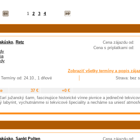
1
2
3
4
akúsko
,
Retz
Cena zájazdu od:
Cena s príplatkami od:
dy
ia
zdy
Zobraziť všetky termíny a popis zája
Termíny od: 24.10., 1 dňové
Strava: bez s
te
37 €
+0 €
rí južanský šarm, fascinujúce historické vínne pivnice a jedinečné tekvico
ý labyrint, vychutnámme si tekvicové špeciality a necháme sa uniesť atmosf
akúsko
,
Sankt Polten
Cena zájazdu od: