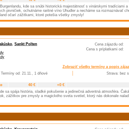
urgenlandu, kde sa snúbi historická majestátnosť s vinárskymi tradíciami a
ch pivničiek, ochutnáme raritné víno Uhudler a necháme sa rozmaznávať ch
and očarí zážitkami, ktoré potešia všetky zmysly!
akúsko
,
Sankt Polten
Cena zájazdu od:
Cena s príplatkami od:
dy
zdy
Zobraziť všetky termíny a popis zája
Termíny od: 21.11., 1 dňové
Strava: bez s
te
40 €
+0 €
e sa spája história, sladké pokušenie a jedinečná adventná atmosféra. Čak
k, zážitkov pre zmysly a magického sveta svetiel, ktorý nás dokonale nalad