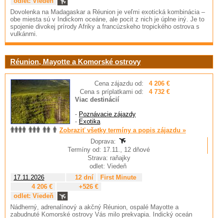
odlet: Viedeň
Dovolenka na Madagaskar a Réunion je veľmi exotická kombinácia –
obe miesta sú v Indickom oceáne, ale pocit z nich je úplne iný. Je to
spojenie divokej prírody Afriky a francúzskeho tropického ostrova s
vulkánmi.
Réunion, Mayotte a Komorské ostrovy
Cena zájazdu od:
4 206 €
Cena s príplatkami od:
4 732 €
Viac destinácií
-
Poznávacie zájazdy
-
Exotika
Zobraziť všetky termíny a popis zájazdu »
Doprava:
Termíny od: 17.11., 12 dňové
Strava: raňajky
odlet: Viedeň
17.11.2026
12 dní
First Minute
4 206 €
+526 €
odlet: Viedeň
Nádherný, adrenalínový a akčný Réunion, ospalé Mayotte a
zabudnuté Komorské ostrovy Vás milo prekvapia. Indický oceán