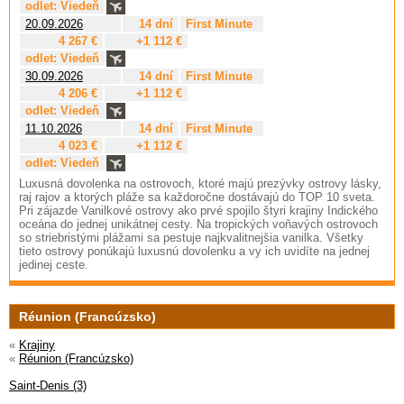
odlet: Viedeň
20.09.2026
14 dní
First Minute
4 267 €
+1 112 €
odlet: Viedeň
30.09.2026
14 dní
First Minute
4 206 €
+1 112 €
odlet: Viedeň
11.10.2026
14 dní
First Minute
4 023 €
+1 112 €
odlet: Viedeň
Luxusná dovolenka na ostrovoch, ktoré majú prezývky ostrovy lásky,
raj rajov a ktorých pláže sa každoročne dostávajú do TOP 10 sveta.
Pri zájazde Vanilkové ostrovy ako prvé spojilo štyri krajiny Indického
oceána do jednej unikátnej cesty. Na tropických voňavých ostrovoch
so striebristými plážami sa pestuje najkvalitnejšia vanilka. Všetky
tieto ostrovy ponúkajú luxusnú dovolenku a vy ich uvidíte na jednej
jedinej ceste.
Réunion (Francúzsko)
«
Krajiny
«
Réunion (Francúzsko)
Saint-Denis (3)