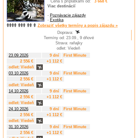
Cena s príplatkami od:
3 668 €
Viac destinácií
-
Poznávacie zájazdy
-
Exotika
Zobraziť všetky termíny a popis zájazdu »
Doprava:
Termíny od: 23.09., 9 dňové
Strava: raňajky
odlet: Viedeň
23.09.2026
9 dní
First Minute
2 556 €
+1 112 €
odlet: Viedeň
03.10.2026
9 dní
First Minute
2 556 €
+1 112 €
odlet: Viedeň
14.10.2026
9 dní
First Minute
2 556 €
+1 112 €
odlet: Viedeň
24.10.2026
9 dní
First Minute
2 556 €
+1 112 €
odlet: Viedeň
31.10.2026
9 dní
First Minute
2 556 €
+1 112 €