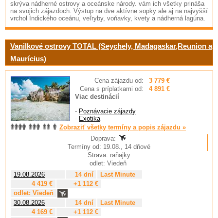
skrýva nádherné ostrovy a oceánske národy. vám ich všetky prináša
na svojich zájazdoch. Výstup na dve aktívne sopky ale aj na najvyšší
vrchol Indického oceánu, veľryby, voňavky, kvety a nádherná lagúna.
Vanilkové ostrovy TOTAL (Seychely, Madagaskar,Reunion a
Maurícius)
Cena zájazdu od:
3 779 €
Cena s príplatkami od:
4 891 €
Viac destinácií
-
Poznávacie zájazdy
-
Exotika
Zobraziť všetky termíny a popis zájazdu »
Doprava:
Termíny od: 19.08., 14 dňové
Strava: raňajky
odlet: Viedeň
19.08.2026
14 dní
Last Minute
4 419 €
+1 112 €
odlet: Viedeň
30.08.2026
14 dní
Last Minute
4 169 €
+1 112 €