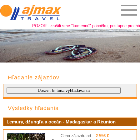
POZOR - zrušili sme "kamennú" pobočku, postupne prechádzam
Hľadanie zájazdov
Výsledky hľadania
Lemury, džungľa a oceán - Madagaskar a Réunion
Cena zájazdu od:
2 556 €