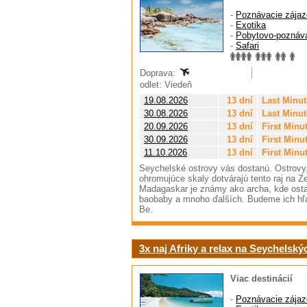
-
Poznávacie zájaz
-
Exotika
-
Pobytovo-poznáv
-
Safari
Doprava:
odlet: Viedeň
19.08.2026
13 dní
Last Minut
30.08.2026
13 dní
Last Minut
20.09.2026
13 dní
First Minu
30.09.2026
13 dní
First Minu
11.10.2026
13 dní
First Minu
Seychelské ostrovy vás dostanú. Ostrovy, 
ohromujúce skaly dotvárajú tento raj na
Madagaskar je známy ako archa, kde ostali
baobaby a mnoho ďalších. Budeme ich hľa
Be.
3x naj Afriky a relax na Seychelsk
Viac destinácií
-
Poznávacie zájaz