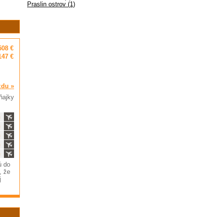
Praslin ostrov (1)
508 €
147 €
zdu »
ňajky
ň
ň
ň
ň
ň
ú do
, že
j