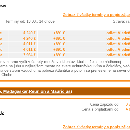
acie
Zobraziť všetky termíny a popis zája
Termíny od: 13.08., 14 dňové
Strava: ra
e
4 240 €
+891 €
odlet: Viede
e
4 240 €
+891 €
odlet: Viede
te
4 011 €
+891 €
odlet: Viede
te
4 011 €
+891 €
odlet: Viede
te
3 964 €
+891 €
odlet: Viede
ovmi sme vyšli v ústrety množstvu klientov, ktorí si želali po nádhernej
čneme na juhu v najkrajšom meste na svete ochutnávkou vína a čokolády, več
a čerstvom vzduchu na pobreží Atlantiku a potom sa prenesieme na sever d
a Chobe.
y, Madagaskar,Reunion a Maurícius)
Cena zájazdu od:
3 
Cena s príplatkami od:
4 
dy
Zobraziť všetky termíny a popis zája