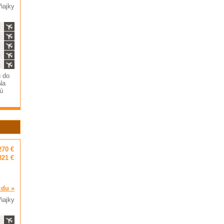
ňajky
ň
ň
ň
ň
ň
ú do
Na
jú
270 €
321 €
zdu »
ňajky
ň