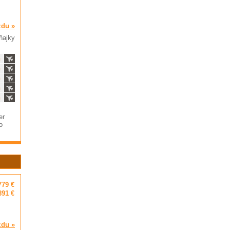
zdu »
ňajky
ň
ň
ň
ň
ň
er
o
779 €
891 €
zdu »