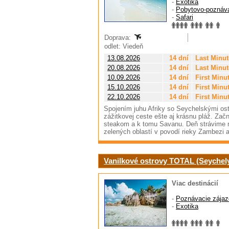
-
Exotika
-
Pobytovo-poznáv
-
Safari
Doprava:
odlet: Viedeň
13.08.2026
14 dní
Last Minut
20.08.2026
14 dní
Last Minut
10.09.2026
14 dní
First Minu
15.10.2026
14 dní
First Minu
22.10.2026
14 dní
First Minu
Spojením juhu Afriky so Seychelskými ostr
zážitkovej ceste ešte aj krásnu pláž. Za
steakom a k tomu Savanu. Deň strávime n
zelených oblastí v povodí rieky Zambezi 
Vanilkové ostrovy TOTAL (Seychel
Viac destinácií
-
Poznávacie zájaz
-
Exotika