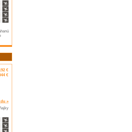
ň
ň
ň
ň
ťahanú
o
192 €
044 €
zdu »
ňajky
ň
ň
ň