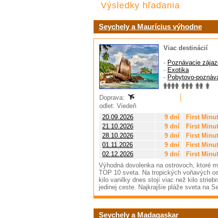
Výsledky hľadania
Seychely a Maurícius výhodne
Viac destinácií
-
Poznávacie zájaz
-
Exotika
-
Pobytovo-poznáv
Doprava:
odlet: Viedeň
20.09.2026
9 dní
First Minu
21.10.2026
9 dní
First Minu
28.10.2026
9 dní
First Minu
01.11.2026
9 dní
First Minu
02.12.2026
9 dní
First Minu
Výhodná dovolenka na ostrovoch, ktoré ma
TOP 10 sveta. Na tropických voňavých ostr
kilo vanilky dnes stojí viac než kilo strie
jedinej ceste. Najkrajšie pláže sveta na 
Seychely a Madagaskar