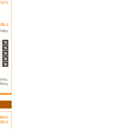
713 €
zdu »
ňajky
ň
ň
ň
ň
ň
eóny,
 Nosy
964 €
855 €