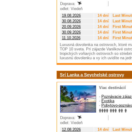
Doprava:
odlet: Viedeň
19.08.2026
14 dní
Last Minut
30.08.2026
14 dní
Last Minut
20.09.2026
14 dní
First Minu
30.09.2026
14 dní
First Minu
11.10.2026
14 dní
First Minu
Luxusná dovolenka na ostrovoch, ktoré ma
TOP 10 sveta. Pri zájazde Vanilkové ostrov
tropických voňavých ostrovoch so striebris
luxusnú dovolenku a vy ich uvidíte na jedn
Srí Lanka a Seychelské ostrovy
Viac destinácií
-
Poznávacie zájaz
-
Exotika
-
Pobytovo-poznáv
Doprava:
odlet: Viedeň
12.08.2026
14 dní
Last Minut