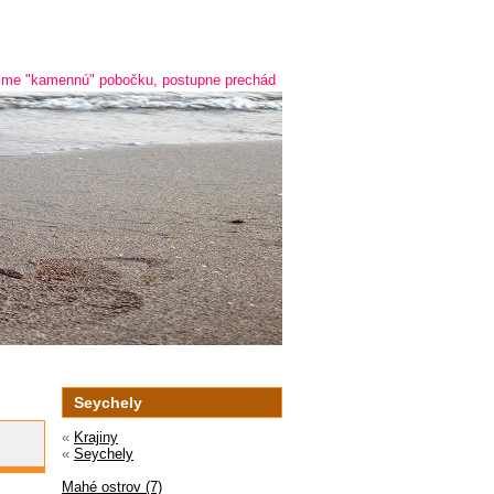
nnú" pobočku, postupne prechádzame na online predaj a predaj cez telefón 
Seychely
«
Krajiny
«
Seychely
Mahé ostrov (7)