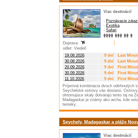
Viac destinácií
-
Poznávacie zájaz
-
Exotika
-
Safari
Doprava:
odlet: Viedeň
19.08.2026
9 dní
Last Minut
30.08.2026
9 dní
Last Minut
20.09.2026
9 dní
First Minu
30.09.2026
9 dní
First Minu
11.10.2026
9 dní
First Minu
Príjemná kombinácia dvoch odtrhnutých sv
Seychelské ostrovy vás dostanú. Ostrovy, 
ohromujúce skaly dotvárajú tento raj na
Madagaskar je známy ako archa, kde ostali
tenreky..
Seychely, Madagaskar a pláže Nos
Viac destinácií