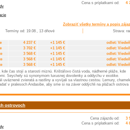
Cena s príplatkami od:
4 
dy
acie
Zobraziť všetky termíny a popis zája
Termíny od: 19.08., 13 dňové
Strava: ra
e
4 237 €
+1 145 €
odlet: Viede
e
3 702 €
+1 145 €
odlet: Viede
te
3 568 €
+1 145 €
odlet: Viede
te
3 568 €
+1 145 €
odlet: Viede
te
3 568 €
+1 145 €
odlet: Viede
kde čas stojí a starosti miznú. Krištáľovo čistá voda, nádherné pláže, kde
 Zemi. Seychely sú synonymom luxusnej dovolenky a oddychu v exotike.
 uväznené zvieratá a rastliny a vyvíjali sa vlastnou cestou. Lemury, chamel
dať v pralesoch Andasibe, aby sme si na záver oddýchli na plážach ostrova
ých ostrovoch
Cena zájazdu od:
3 
Cena s príplatkami od:
4 
dy