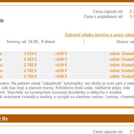
Cena zájazdu od:
2 
Cena s príplatkami od:
3 
dy
Zobraziť všetky termíny a popis zája
Termíny od: 19.08., 9 dňové
Strava: ra
e
3 234 €
+639 €
odlet: Viede
e
2 933 €
+639 €
odlet: Viede
te
2 782 €
+639 €
odlet: Viede
te
2 782 €
+639 €
odlet: Viede
te
2 782 €
+639 €
odlet: Viede
etov. Na jednom ostali "zabudnuté" korytnačky, ten druhý je svet sám o seb
kde čas stojí a starosti miznú. Krištáľovo čistá voda, nádherné pláže, kde
 Zemi. Seychely sú synonymom luxusnej dovolenky a oddychu v exotike.
 uväznené zvieratá a rastliny a vyvíjali sa vlastnou cestou. Lemury, chamel
y Be
Cena zájazdu od:
3 