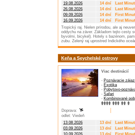
19.08.2026
14 dní
Last Minut
26.08.2026
14 dní
Last Minut
09.09.2026
14 dní
First Minu
16.09.2026
14 dní
First Minu
Tropický raj. Nielen prírodou, ale aj neuv
oddychu na záver. Základom tejto cesty sú
byvolmi, bicykel). Hotely s bazénom, pa
zubu. Zelený raj uprostred Indického oceá
Keňa a Seychelské ostrovy
Viac destinácií
-
Poznávacie zájaz
-
Exotika
-
Pobytovo-poznáv
-
Safari
-
Kombinované pob
Doprava:
odlet: Viedeň
13.08.2026
13 dní
Last Minut
03.09.2026
13 dní
Last Minut
10.09.2026
13 dní
First Minu