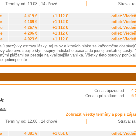
Termíny od: 19.08., 14 dňové
Strava: ra
e
4 419 €
+1 112 €
odlet: Viede
e
4 169 €
+1 112 €
odlet: Viede
te
4 267 €
+1 112 €
odlet: Viede
te
4 206 €
+1 112 €
odlet: Viede
te
4 023 €
+1 112 €
odlet: Viede
jú prezývky ostrovy lásky, raj rajov a ktorých pláže sa každoročne dostávaj
y ako prvé spojilo štyri krajiny Indického oceána do jednej unikátnej cesty. 
tými plážami sa pestuje najkvalitnejšia vanilka. Všetky tieto ostrovy ponúka
ej jedinej ceste.
Cena zájazdu od:
4 
Cena s príplatkami od:
5 
dy
acie
Zobraziť všetky termíny a popis zája
Termíny od: 12.08., 14 dňové
Strava: ra
e
4 381 €
+1 051 €
odlet: Viede