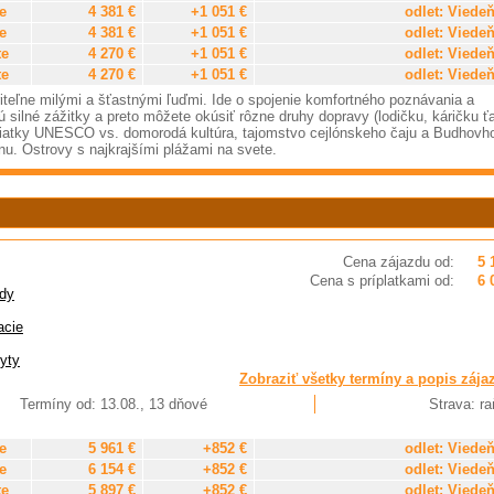
e
4 381 €
+1 051 €
odlet: Viede
e
4 381 €
+1 051 €
odlet: Viede
te
4 270 €
+1 051 €
odlet: Viede
te
4 270 €
+1 051 €
odlet: Viede
eriteľne milými a šťastnými ľuďmi. Ide o spojenie komfortného poznávania a
 silné zážitky a preto môžete okúsiť rôzne druhy dopravy (lodičku, káričku 
miatky UNESCO vs. domorodá kultúra, tajomstvo cejlónskeho čaju a Budhovh
nu. Ostrovy s najkrajšími plážami na svete.
Cena zájazdu od:
5 
Cena s príplatkami od:
6 
dy
acie
yty
Zobraziť všetky termíny a popis zája
Termíny od: 13.08., 13 dňové
Strava: ra
e
5 961 €
+852 €
odlet: Viede
e
6 154 €
+852 €
odlet: Viede
te
5 897 €
+852 €
odlet: Viede