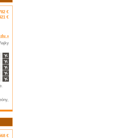
782 €
421 €
zdu »
ňajky
ň
ň
ň
ň
ň
e.
eóny,
568 €