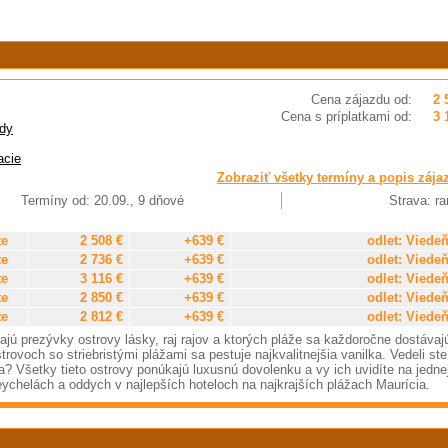
Cena zájazdu od:
2 
Cena s príplatkami od:
3 
dy
acie
Zobraziť všetky termíny a popis zája
Termíny od: 20.09., 9 dňové
Strava: ra
te
2 508 €
+639 €
odlet: Viede
te
2 736 €
+639 €
odlet: Viede
te
3 116 €
+639 €
odlet: Viede
te
2 850 €
+639 €
odlet: Viede
te
2 812 €
+639 €
odlet: Viede
jú prezývky ostrovy lásky, raj rajov a ktorých pláže sa každoročne dostávaj
ovoch so striebristými plážami sa pestuje najkvalitnejšia vanilka. Vedeli ste
bra? Všetky tieto ostrovy ponúkajú luxusnú dovolenku a vy ich uvidíte na jedne
Seychelách a oddych v najlepších hoteloch na najkrajších plážach Maurícia.