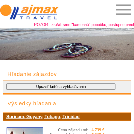
POZOR - zrušili sme "kamennú" pobočku, postupne prechádz
Hľadanie zájazdov
Výsledky hľadania
Surinam, Guyany, Tobago, Trinidad
Cena zájazdu od:
4 739 €