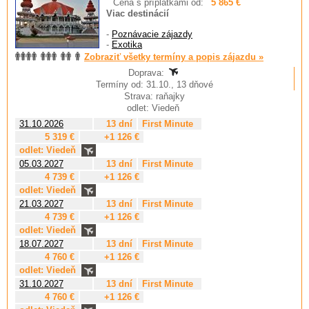
Cena s príplatkami od:
5 865 €
Viac destinácií
-
Poznávacie zájazdy
-
Exotika
Zobraziť všetky termíny a popis zájazdu »
Doprava:
Termíny od: 31.10., 13 dňové
Strava: raňajky
odlet: Viedeň
31.10.2026
13 dní
First Minute
5 319 €
+1 126 €
odlet: Viedeň
05.03.2027
13 dní
First Minute
4 739 €
+1 126 €
odlet: Viedeň
21.03.2027
13 dní
First Minute
4 739 €
+1 126 €
odlet: Viedeň
18.07.2027
13 dní
First Minute
4 760 €
+1 126 €
odlet: Viedeň
31.10.2027
13 dní
First Minute
4 760 €
+1 126 €