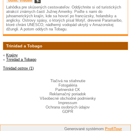
odlet: Viedeň
Lahôdka pre skúsených cestovateľov. Oddýchnite si od turistických
atrakcií známych častí Južnej Ameriky. Poďte s nami do
juhoamerických krajín, kde sa hovorí po francúzsky, holandsky a
anglicky. Ostrovy spásy, o ktorých písal Motýľ, drevené Paramaribo,
ktoré chráni UNESCO, nádherný vodopád ukrytý v Amazonskej
džungli. A potom oddych na Tobagu.
Trinidad a Tobago
«
Krajiny
«
Trinidad a Tobago
Trinidad ostrov (1)
Tlačivá na stiahnutie
Fotogaléria
Partnerské CK
Reklamačný poriadok
Všeobecné obchodné podmienky
Impressum
Ochrana osobných údajov
GDPR
Generované systémom
ProfiTour