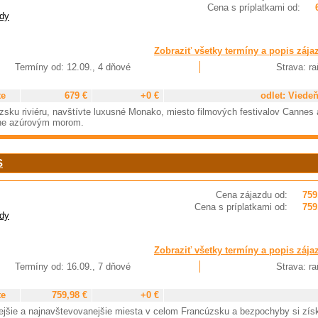
Cena s príplatkami od:
dy
Zobraziť všetky termíny a popis zája
Termíny od: 12.09., 4 dňové
Strava: ra
te
679 €
+0 €
odlet: Viede
sku riviéru, navštívte luxusné Monako, miesto filmových festivalov Cannes 
očne azúrovým morom.
S
Cena zájazdu od:
759
Cena s príplatkami od:
759
dy
Zobraziť všetky termíny a popis zája
Termíny od: 16.09., 7 dňové
Strava: ra
te
759,98 €
+0 €
nejšie a najnavštevovanejšie miesta v celom Francúzsku a bezpochyby si zís