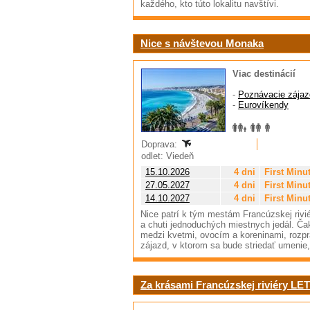
každého, kto túto lokalitu navštívi.
Nice s návštevou Monaka
Viac destinácií
-
Poznávacie zájaz
-
Eurovíkendy
Doprava:
odlet: Viedeň
15.10.2026
4 dni
First Minu
27.05.2027
4 dni
First Minu
14.10.2027
4 dni
First Minu
Nice patrí k tým mestám Francúzskej rivié
a chuti jednoduchých miestnych jedál. Ča
medzi kvetmi, ovocím a koreninami, rozp
zájazd, v ktorom sa bude striedať umenie
Za krásami Francúzskej riviéry LET