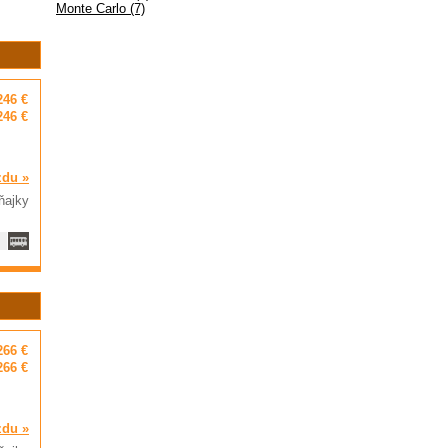
Monte Carlo (7)
246 €
246 €
zdu »
ňajky
266 €
266 €
zdu »