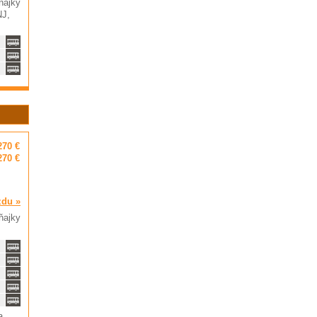
ňajky
NJ,
270 €
270 €
zdu »
ňajky
a