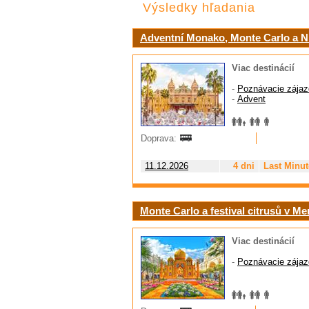
Výsledky hľadania
Adventní Monako, Monte Carlo a N
Viac destinácií
-
Poznávacie zájaz
-
Advent
Doprava:
11.12.2026
4 dni
Last Minut
Monte Carlo a festival citrusů v M
Viac destinácií
-
Poznávacie zájaz