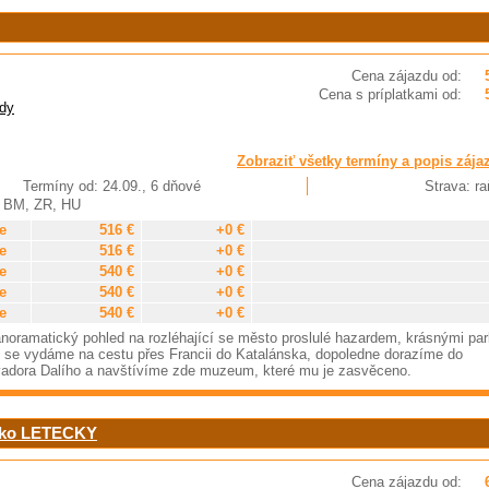
Cena zájazdu od:
Cena s príplatkami od:
dy
Zobraziť všetky termíny a popis zája
Termíny od: 24.09., 6 dňové
Strava: ra
, BM, ZR, HU
e
516 €
+0 €
e
516 €
+0 €
e
540 €
+0 €
e
540 €
+0 €
e
540 €
+0 €
noramatický pohled na rozléhající se město proslulé hazardem, krásnými par
n se vydáme na cestu přes Francii do Katalánska, dopoledne dorazíme do
lvadora Dalího a navštívíme zde muzeum, které mu je zasvěceno.
nako LETECKY
Cena zájazdu od: