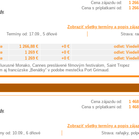
Cena zájazdu od:
1 266
Cena s príplatkami od:
1 266
dy
Zobraziť všetky termíny a popis zája
Termíny od: 17.09., 5 dňové
Strava: ra
te
1 266,88 €
+0 €
odlet: Viede
te
1 269 €
+0 €
odlet: Viede
te
1 269 €
+0 €
odlet: Viede
e, luxusné Monako, Cannes preslávené filmovým festivalom, Saint Tropez
 aj francúzske „Benátky“ v podobe mestečka Port Grimaud.
Cena zájazdu od:
1 468
Cena s príplatkami od:
1 468
dy
Zobraziť všetky termíny a popis zája
ny od: 10.09., 6 dňové
Strava: raňajky, pol