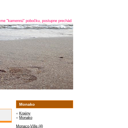
nú" pobočku, postupne prechádzame na online predaj a predaj cez telefón -
Monako
«
Krajiny
«
Monako
Monaco-Ville (4)