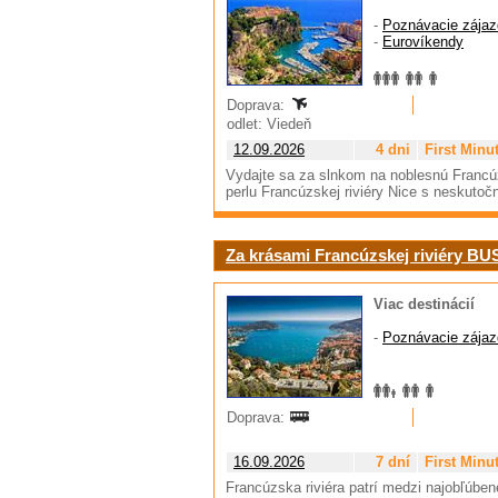
-
Poznávacie zájaz
-
Eurovíkendy
Doprava:
odlet: Viedeň
12.09.2026
4 dni
First Minu
Vydajte sa za slnkom na noblesnú Francúz
perlu Francúzskej riviéry Nice s neskut
Za krásami Francúzskej riviéry BU
Viac destinácií
-
Poznávacie zájaz
Doprava:
16.09.2026
7 dní
First Minu
Francúzska riviéra patrí medzi najobľúbe