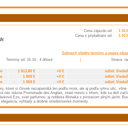
Cena zájazdu od:
1 013
Cena s príplatkami od:
1 013
dy
Zobraziť všetky termíny a popis zája
Termíny od: 15.10., 4 dňové
Strava: ra
te
1 013,80 €
+0 €
odlet: Viede
te
1 069 €
+0 €
odlet: Viede
te
1 069 €
+0 €
odlet: Viede
ry, ktoré si človek nezapamätá len podľa mora, ale aj podľa rytmu ulíc, vône 
ká nás slávna Promenade des Anglais, staré mesto s trhom, kde sa deň začí
rávková Eze, svet parfumov, aj noblesa Monaka s prístavom plným jácht. Bud
, elegancia, výhľady a drobné stredomorské momenty.