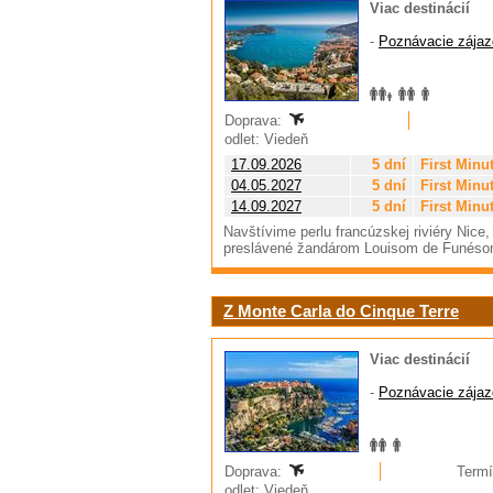
Viac destinácií
-
Poznávacie zájaz
Doprava:
odlet: Viedeň
17.09.2026
5 dní
First Minu
04.05.2027
5 dní
First Minu
14.09.2027
5 dní
First Minu
Navštívime perlu francúzskej riviéry Nic
preslávené žandárom Louisom de Funésom
Z Monte Carla do Cinque Terre
Viac destinácií
-
Poznávacie zájaz
Doprava:
Termí
odlet: Viedeň