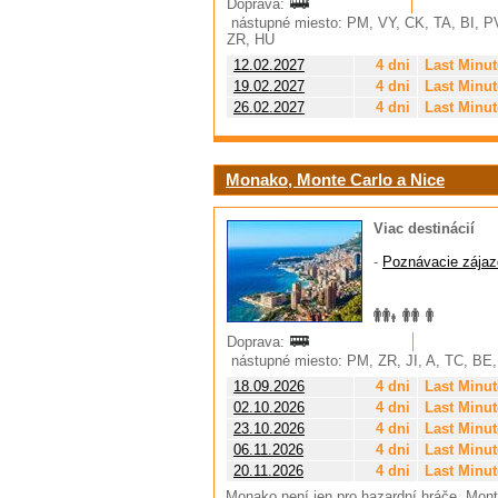
Doprava:
nástupné miesto: PM, VY, CK, TA, BI, PV
ZR, HU
12.02.2027
4 dni
Last Minut
19.02.2027
4 dni
Last Minut
26.02.2027
4 dni
Last Minut
Monako, Monte Carlo a Nice
Viac destinácií
-
Poznávacie zájaz
Doprava:
nástupné miesto: PM, ZR, JI, A, TC, BE
18.09.2026
4 dni
Last Minut
02.10.2026
4 dni
Last Minut
23.10.2026
4 dni
Last Minut
06.11.2026
4 dni
Last Minut
20.11.2026
4 dni
Last Minut
Monako není jen pro hazardní hráče. Mon