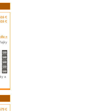
516 €
516 €
zdu »
ňajky
ky a
679 €