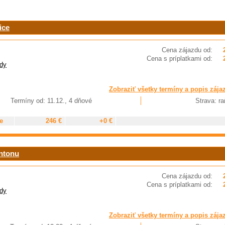
ice
Cena zájazdu od:
Cena s príplatkami od:
dy
Zobraziť všetky termíny a popis zája
Termíny od: 11.12., 4 dňové
Strava: ra
e
246 €
+0 €
entonu
Cena zájazdu od:
Cena s príplatkami od:
dy
Zobraziť všetky termíny a popis zája