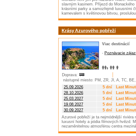
slavným kasinem. Příjezd do Monackého k
krásními parky a samozřejmě luxusními čt
karnevalem s květinovou bitvou, proslulo
Krásy Azurového pobřeží
Viac destinácií
-
Poznávacie zájaz
Doprava:
nástupné miesto: PM, ZR, JI, A, TC, BE
25.09.2026
5 dní
Last Minut
28.10.2026
5 dní
Last Minut
25.03.2027
5 dní
Last Minut
19.08.2027
5 dní
Last Minut
30.09.2027
5 dní
Last Minut
Azurové pobřeží je ta nejmódnější riviéra
luxusní hotely a pódia filmových hvězd. M
nezaměnitelnou atmosférou centra mezin