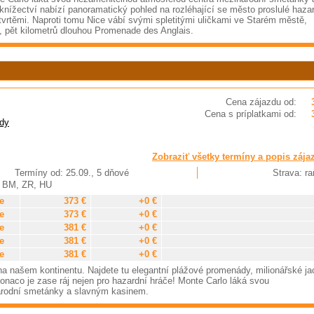
nížectví nabízí panoramatický pohled na rozléhající se město proslulé haza
vrtěmi. Naproti tomu Nice vábí svými spletitými uličkami ve Starém městě,
u, pět kilometrů dlouhou Promenade des Anglais.
Cena zájazdu od:
Cena s príplatkami od:
dy
Zobraziť všetky termíny a popis zája
Termíny od: 25.09., 5 dňové
Strava: ra
, BM, ZR, HU
e
373 €
+0 €
e
373 €
+0 €
e
381 €
+0 €
e
381 €
+0 €
e
381 €
+0 €
 na našem kontinentu. Najdete tu elegantní plážové promenády, milionářské ja
onaco je zase ráj nejen pro hazardní hráče! Monte Carlo láká svou
árodní smetánky a slavným kasinem.