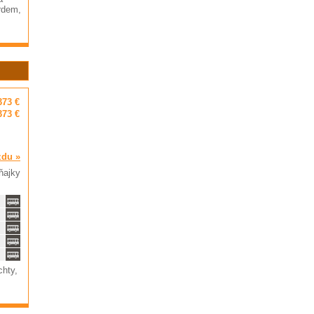
rdem,
373 €
373 €
zdu »
ňajky
chty,