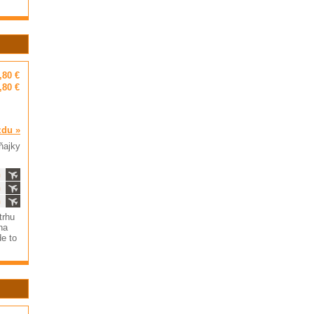
,80 €
,80 €
zdu »
ňajky
ň
ň
ň
trhu
na
e to