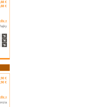
,88 €
,88 €
zdu »
ňajky
ň
ň
ň
,90 €
,90 €
zdu »
penzia