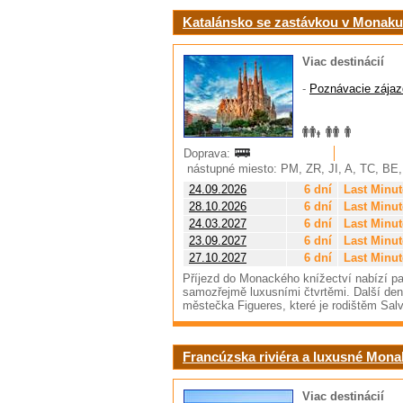
Katalánsko se zastávkou v Monaku
Viac destinácií
-
Poznávacie zájaz
Doprava:
nástupné miesto: PM, ZR, JI, A, TC, BE
24.09.2026
6 dní
Last Minut
28.10.2026
6 dní
Last Minut
24.03.2027
6 dní
Last Minut
23.09.2027
6 dní
Last Minut
27.10.2027
6 dní
Last Minut
Příjezd do Monackého knížectví nabízí pa
samozřejmě luxusními čtvrtěmi. Další de
městečka Figueres, které je rodištěm Sa
Francúzska riviéra a luxusné Mo
Viac destinácií