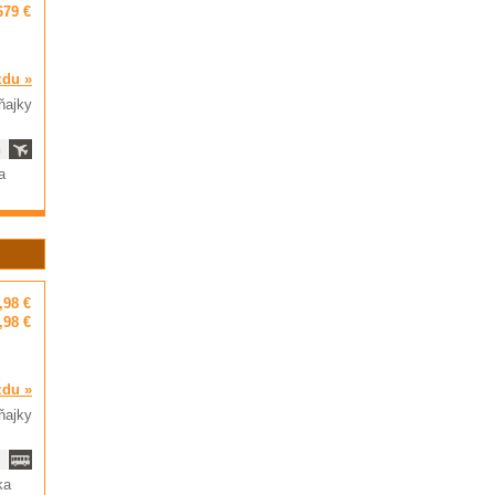
679 €
zdu »
ňajky
ň
a
,98 €
,98 €
zdu »
ňajky
ka