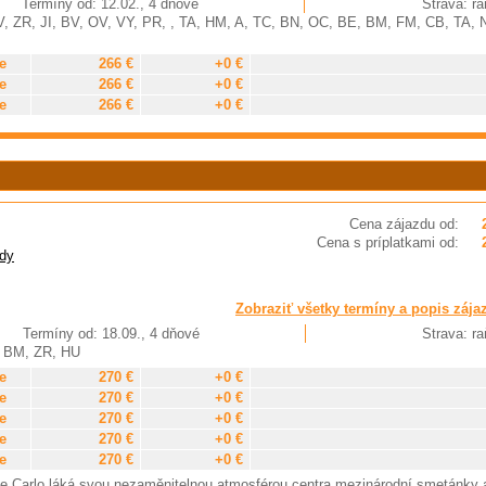
Termíny od: 12.02., 4 dňové
Strava: ra
, ZR, JI, BV, OV, VY, PR, , TA, HM, A, TC, BN, OC, BE, BM, FM, CB, TA, 
e
266 €
+0 €
e
266 €
+0 €
e
266 €
+0 €
Cena zájazdu od:
Cena s príplatkami od:
dy
Zobraziť všetky termíny a popis zája
Termíny od: 18.09., 4 dňové
Strava: ra
, BM, ZR, HU
e
270 €
+0 €
e
270 €
+0 €
e
270 €
+0 €
e
270 €
+0 €
e
270 €
+0 €
te Carlo láká svou nezaměnitelnou atmosférou centra mezinárodní smetánky 