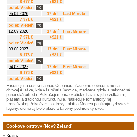
8 677 €
+921 €
odlet: Viedeň
05.09.2026
17 dní
Last Minute
7 971 €
+921 €
odlet: Viedeň
12.09.2026
17 dní
First Minute
7 971 €
+921 €
odlet: Viedeň
03.06.2027
17 dní
First Minute
8 173 €
+921 €
odlet: Viedeň
04.07.2027
17 dní
First Minute
8 173 €
+921 €
odlet: Viedeň
Fascinujúca cestra naprieč Oceániou. Začneme dobrodružne na
divokej Aljaške, kde vás očaria ľadovce, medvede grizly a nekonečná
panenská príroda. Pokračujeme na exotický Havaj s jeho vulkánmi,
plážami a tradičnou kultúrou hula. Nasleduje romantický raj
Francúzskej Polynézie – ostrovy Tahiti a Moorea ponúkajú tyrkysové
lagúny, čierne aj biele pláže a farebný podmorský svet.
Cookove ostrovy (Nový Zéland)
«
Krajiny