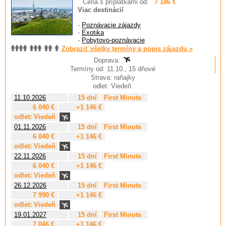
Cena s príplatkami od:
7 186 €
Viac destinácií
-
Poznávacie zájazdy
-
Exotika
-
Pobytovo-poznávacie
Zobraziť všetky termíny a popis zájazdu »
Doprava:
Termíny od: 11.10., 15 dňové
Strava: raňajky
odlet: Viedeň
11.10.2026
15 dní
First Minute
6 040 €
+1 146 €
odlet: Viedeň
01.11.2026
15 dní
First Minute
6 040 €
+1 146 €
odlet: Viedeň
22.11.2026
15 dní
First Minute
6 040 €
+1 146 €
odlet: Viedeň
26.12.2026
15 dní
First Minute
7 990 €
+1 146 €
odlet: Viedeň
19.01.2027
15 dní
First Minute
7 046 €
+1 146 €