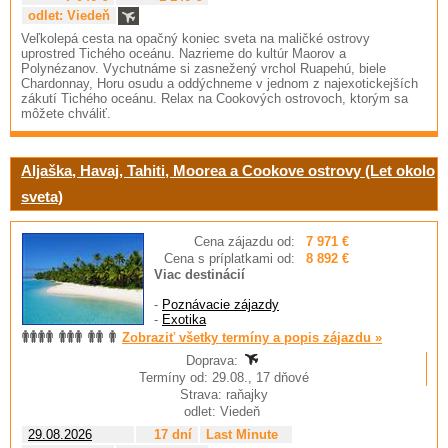
odlet: Viedeň
Veľkolepá cesta na opačný koniec sveta na maličké ostrovy
uprostred Tichého oceánu. Nazrieme do kultúr Maorov a
Polynézanov. Vychutnáme si zasnežený vrchol Ruapehú, biele
Chardonnay, Horu osudu a oddýchneme v jednom z najexotickejších
zákutí Tichého oceánu. Relax na Cookových ostrovoch, ktorým sa
môžete chváliť.
Aljaška, Havaj, Tahiti, Moorea a Cookove ostrovy (Let okolo
sveta)
Cena zájazdu od:
7 971 €
Cena s príplatkami od:
8 892 €
Viac destinácií
-
Poznávacie zájazdy
-
Exotika
Zobraziť všetky termíny a popis zájazdu »
Doprava:
Termíny od: 29.08., 17 dňové
Strava: raňajky
odlet: Viedeň
29.08.2026
17 dní
Last Minute