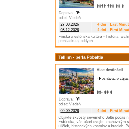
Doprava:
odlet: Viedeň
27.08.2026
4 dni
Last Minut
03.12.2026
4 dni
First Minu
Fínska a estónska kultúra – história, arch
prehliadku aj oddych.
Tallinn - perla Pobaltia
Viac destinácií
-
Poznávacie zájaz
Doprava:
odlet: Viedeň
09.09.2026
4 dni
First Minu
Objavte skvosty severného Baltu počas ná
Estónska, vás očarí svojím zachovalým
uličiek, historických kostolov a hradieb