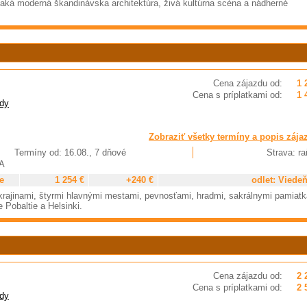
čaká moderná škandinávska architektúra, živá kultúrna scéna a nádherné
Cena zájazdu od:
1 
Cena s príplatkami od:
1 
dy
Zobraziť všetky termíny a popis zája
Termíny od: 16.08., 7 dňové
Strava: ra
BA
e
1 254 €
+240 €
odlet: Viede
rajinami, štyrmi hlavnými mestami, pevnosťami, hradmi, sakrálnymi pamiatk
 Pobaltie a Helsinki.
Cena zájazdu od:
2 
Cena s príplatkami od:
2 
dy