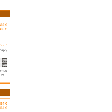
369 €
369 €
zdu »
ňajky
ornou
své
464 €
464 €