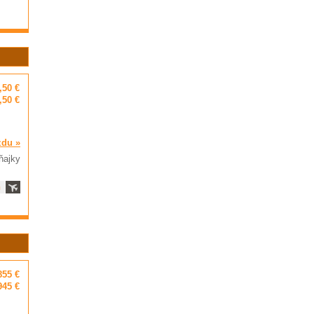
,50 €
,50 €
zdu »
ňajky
ň
855 €
945 €