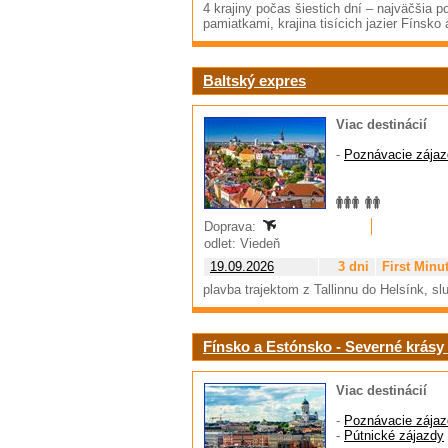
4 krajiny počas šiestich dní – najväčšia p
pamiatkami, krajina tisícich jazier Fínsko
Baltský expres
Viac destinácií
-
Poznávacie zájaz
Doprava:
odlet: Viedeň
19.09.2026
3 dni
First Minu
plavba trajektom z Tallinnu do Helsínk, 
Fínsko a Estónsko - Severné krásy 
Viac destinácií
-
Poznávacie zájaz
-
Pútnické zájazdy