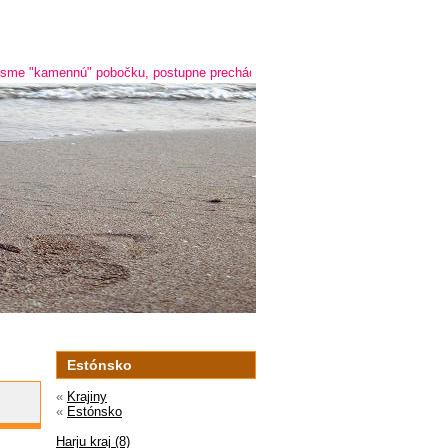
kamennú" pobočku, postupne prechádzame na online predaj a predaj cez tele
Estónsko
«
Krajiny
«
Estónsko
Harju kraj (8)