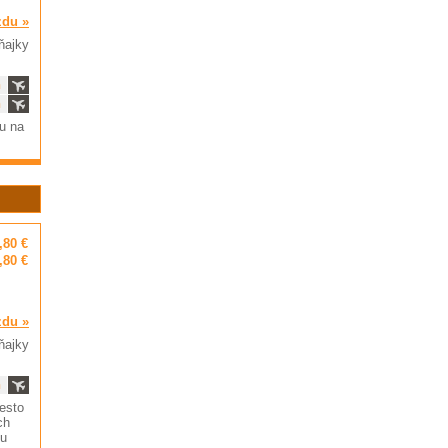
zdu »
ňajky
ň
ň
su na
,80 €
,80 €
zdu »
ňajky
ň
esto
ch
ou