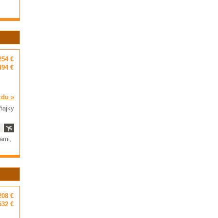
254 €
494 €
zdu »
ňajky
ň
ami,
208 €
532 €