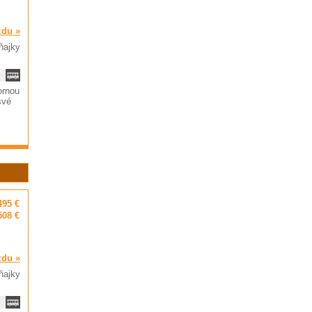
zdu »
ňajky
ornou
své
495 €
508 €
zdu »
ňajky