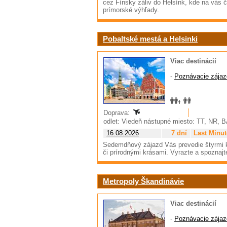
cez Fínsky záliv do Helsínk, kde na vás 
prímorské výhľady.
Pobaltské mestá a Helsinki
Viac destinácií
-
Poznávacie zájaz
Doprava:
odlet: Viedeň nástupné miesto: TT, NR, 
16.08.2026
7 dní
Last Minut
Sedemdňový zájazd Vás prevedie štyrmi k
či prírodnými krásami. Vyrazte a spoznajte
Metropoly Škandinávie
Viac destinácií
-
Poznávacie zájaz