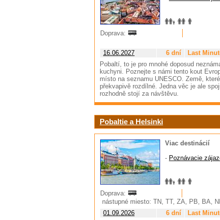
Doprava:
16.06.2027
6 dní
Last Minut
Pobaltí, to je pro mnohé doposud neznámá
kuchyni. Poznejte s námi tento kout Evropy
místo na seznamu UNESCO. Země, které dř
překvapivě rozdílné. Jedna věc je ale spo
rozhodně stojí za návštěvu.
Pobaltie a Helsinki
Viac destinácií
-
Poznávacie zájaz
Doprava:
nástupné miesto: TN, TT, ZA, PB, BA, 
01.09.2026
6 dní
Last Minut