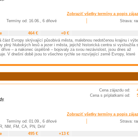
Zobraziť všetky termíny a popis zája
Termíny od: 16.06., 6 dňové
Strava: ra
e
464 €
+0 €
 část Evropy skrývající působivá města, malebnou nedotčenou krajinu i výb
 plný hlubokých lesů a jezer i města, jejichž historická centra si vysloužila 
íve – a nakonec úspěšně – bojovaly za svou nezávislost, jsou dnes až
juje. V dnešní době jsou to všechno rychle se rozvíjející země Evropy, které
Cena zájazdu od:
Cena s príplatkami od:
dy
Zobraziť všetky termíny a popis zája
Termíny od: 01.09., 6 dňové
Strava: ra
NR, NM, FM, CA, PN, DnV
e
495 €
+13 €