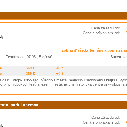
Cena zájazdu od:
Cena s príplatkami od:
dy
Zobraziť všetky termíny a popis zája
Termíny od: 07.05., 5 dňové
Strava: ra
e
369 €
+0 €
e
369 €
+0 €
 část Evropy skrývající působivá města, malebnou nedotčenou krajinu i výb
 plný hlubokých lesů a jezer i města, jejichž historická centra si vysloužila 
árodní park Lahemaa
Cena zájazdu od:
Cena s príplatkami od:
dy