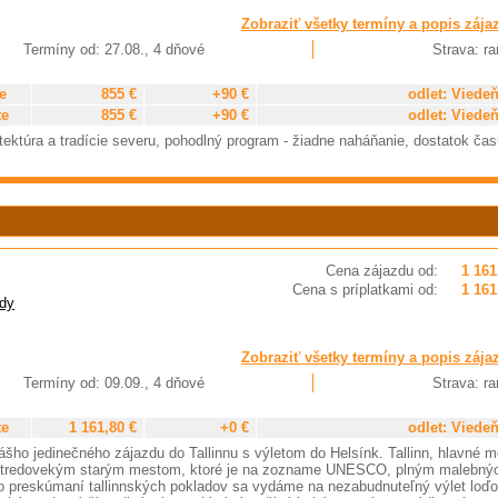
Zobraziť všetky termíny a popis zája
Termíny od: 27.08., 4 dňové
Strava: ra
e
855 €
+90 €
odlet: Viede
te
855 €
+90 €
odlet: Viede
itektúra a tradície severu, pohodlný program - žiadne naháňanie, dostatok ča
Cena zájazdu od:
1 161
Cena s príplatkami od:
1 161
dy
Zobraziť všetky termíny a popis zája
Termíny od: 09.09., 4 dňové
Strava: ra
te
1 161,80 €
+0 €
odlet: Viede
šho jedinečného zájazdu do Tallinnu s výletom do Helsínk. Tallinn, hlavné m
 stredovekým starým mestom, ktoré je na zozname UNESCO, plným malebný
. Po preskúmaní tallinnských pokladov sa vydáme na nezabudnuteľný výlet loď