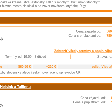
obaltská krajina Litva, estónsky Tallin s mnohými kultúrno-historickými
 a hlavné mesto Helsinki a na záver návšteva lotyšskej Rigy.
Cena zájazdu od:
560
Cena s príplatkami od:
780
dy
Zobraziť všetky termíny a popis zája
Termíny od: 19.09., 3 dňové
Strava: ra
te
560,50 €
+220 €
odlet: Viede
služby slovensky alebo česky hovoriaceho sprievodcu CK
Helsínk a Tallinnu
Cena zájazdu od:
Cena s príplatkami od:
dy