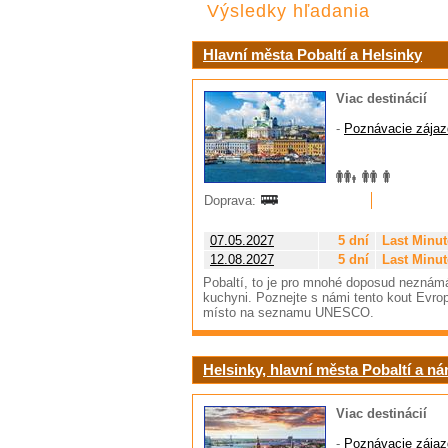
Výsledky hľadania
Hlavní města Pobaltí a Helsinky
Viac destinácií
-
Poznávacie zájaz
Doprava:
07.05.2027
5 dní
Last Minut
12.08.2027
5 dní
Last Minut
Pobaltí, to je pro mnohé doposud neznámá
kuchyni. Poznejte s námi tento kout Evropy
místo na seznamu UNESCO.
Helsinky, hlavní města Pobaltí a n
Viac destinácií
-
Poznávacie zájaz