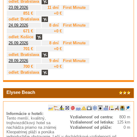
odlet: Bratislava
23.09.2026
11 dní
First Minute
851 €
+0 €
odlet: Bratislava
24.09.2026
8 dní
First Minute
671 €
+0 €
odlet: Košice
26.09.2026
8 dní
First Minute
701 €
+0 €
odlet: Bratislava
28.09.2026
9 dní
First Minute
700 €
+0 €
odlet: Bratislava
Elysee Beach
Informácie o hoteli:
Vzdialenosť od centra:
800 m
Tento menší, kvalitný,
Vzdialenosť od letiska:
125 km
trojhviezdičkový hotel sa
nachádza priamo na známej
Vzdialenosť od pláže:
0 m
Kleopatrinej pláži a ponúka
jednoduchšie ubytovanie. Leží v dochádzkové vzdialenosti od