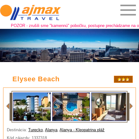
POZOR - zrušili sme "kamennú" pobočku, postupne prechádzame na online pr
Elysee Beach
Destinácia:
Turecko
,
Alanya
,
Alanya - Kleopatrina pláž
Kód zájazdu: 1337318