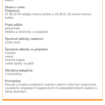
balkón
Strava v cene:
Polpenzia
07.30-10.00 raňajky formou bufetu a 19.30-21.30 večere formou
bufetu
Popis pláže:
piesočnatá
lehátka a slnečníky za poplatok
Športové aktivity zadarmo:
stolný tenis
Športové aktivity za príplatok:
masáže
sauna
turecké kúpele
vodné športy na pláži
Oficiálna kategória:
3 hviezdičky
Poznámka:
Rozsah a kvalita uvedených služieb a aktivít môže byť ovplyvnená
zavedením prípadných hygienických či protiepidemických opatrení v
danej destinácii.