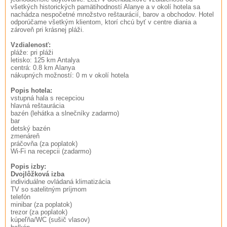
všetkých historických pamätihodností Alanye a v okolí hotela sa
nachádza nespočetné množstvo reštaurácií, barov a obchodov. Hotel
odporúčame všetkým klientom, ktorí chcú byť v centre diania a
zároveň pri krásnej pláži.
Vzdialenosť:
pláže: pri pláži
letisko: 125 km Antalya
centrá: 0.8 km Alanya
nákupných možností: 0 m v okolí hotela
Popis hotela:
vstupná hala s recepciou
hlavná reštaurácia
bazén (lehátka a slnečníky zadarmo)
bar
detský bazén
zmenáreň
práčovňa (za poplatok)
Wi-Fi na recepcii (zadarmo)
Popis izby:
Dvojlôžková izba
individuálne ovládaná klimatizácia
TV so satelitným príjmom
telefón
minibar (za poplatok)
trezor (za poplatok)
kúpeľňa/WC (sušič vlasov)