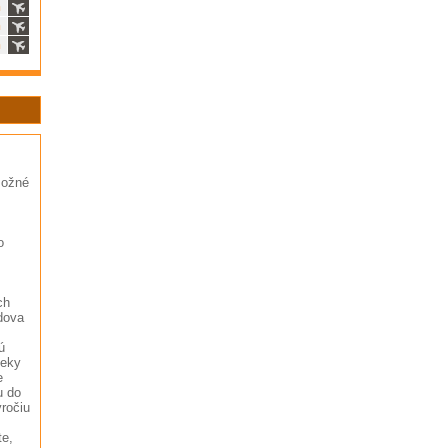
ň
ň
ň
možné
o
ch
dova
ú
ieky
e
u do
ročiu
te,