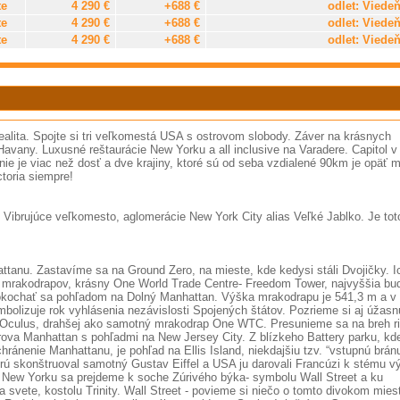
te
4 290 €
+688 €
odlet: Viede
te
4 290 €
+688 €
odlet: Viede
te
4 290 €
+688 €
odlet: Viede
lita. Spojte si tri veľkomestá USA s ostrovom slobody. Záver na krásnych
avany. Luxusné reštaurácie New Yorku a all inclusive na Varadere. Capitol v
e je viac než dosť a dve krajiny, ktoré sú od seba vzdialené 90km je opäť 
ctoria siempre!
í. Vibrujúce veľkomesto, aglomerácie New York City alias Veľké Jablko. Je tot
tanu. Zastavíme sa na Ground Zero, na mieste, kde kedysi stáli Dvojičky. I
 mrakodrapov, krásny One World Trade Centre- Freedom Tower, najvyššia bu
okochať sa pohľadom na Dolný Manhattan. Výška mrakodrapu je 541,3 m a v
bolizuje rok vyhlásenia nezávislosti Spojených štátov. Pozrieme si aj úžasn
a- Oculus, drahšej ako samotný mrakodrap One WTC. Presunieme sa na breh r
ova Manhattan s pohľadmi na New Jersey City. Z blízkeho Battery parku, kd
chránenie Manhattanu, je pohľad na Ellis Island, niekdajšiu tzv. “vstupnú brán
ú skonštruoval samotný Gustav Eiffel a USA ju darovali Francúzi k stému vý
 v New Yorku sa prejdeme k soche Zúrivého býka- symbolu Wall Street a ku
svete, kostolu Trinity. Wall Street - povieme si niečo o tomto divokom mies