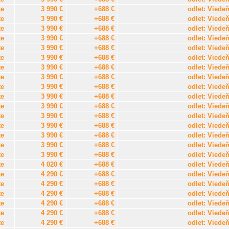
te
3 990 €
+688 €
odlet: Viede
te
3 990 €
+688 €
odlet: Viede
te
3 990 €
+688 €
odlet: Viede
te
3 990 €
+688 €
odlet: Viede
te
3 990 €
+688 €
odlet: Viede
te
3 990 €
+688 €
odlet: Viede
te
3 990 €
+688 €
odlet: Viede
te
3 990 €
+688 €
odlet: Viede
te
3 990 €
+688 €
odlet: Viede
te
3 990 €
+688 €
odlet: Viede
te
3 990 €
+688 €
odlet: Viede
te
3 990 €
+688 €
odlet: Viede
te
3 990 €
+688 €
odlet: Viede
te
3 990 €
+688 €
odlet: Viede
te
3 990 €
+688 €
odlet: Viede
te
3 990 €
+688 €
odlet: Viede
te
4 020 €
+688 €
odlet: Viede
te
4 290 €
+688 €
odlet: Viede
te
4 290 €
+688 €
odlet: Viede
te
4 290 €
+688 €
odlet: Viede
te
4 290 €
+688 €
odlet: Viede
te
4 290 €
+688 €
odlet: Viede
te
4 290 €
+688 €
odlet: Viede