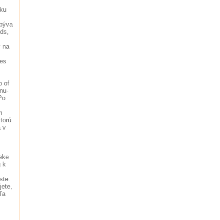
dku
 býva
lds,
y na
les
p of
nu-
Po
m
torú
 v
eke
 k
ste.
jete,
ľa