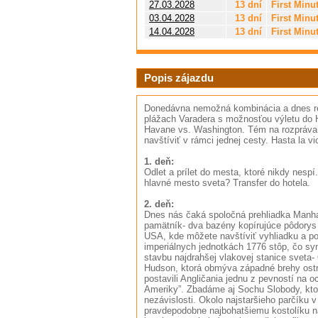
27.03.2028
13 dní
First Minu
03.04.2028
13 dní
First Minu
14.04.2028
13 dní
First Minu
Popis zájazdu
Donedávna nemožná kombinácia a dnes rea
plážach Varadera s možnosťou výletu do H
Havane vs. Washington. Tém na rozprávani
navštíviť v rámci jednej cesty. Hasta la vi
1. deň:
Odlet a prílet do mesta, ktoré nikdy nesp
hlavné mesto sveta? Transfer do hotela.
2. deň:
Dnes nás čaká spoločná prehliadka Manhat
pamätník- dva bazény kopírujúce pôdorys
USA, kde môžete navštíviť vyhliadku a p
imperiálnych jednotkách 1776 stôp, čo sym
stavbu najdrahšej vlakovej stanice svet
Hudson, ktorá obmýva západné brehy ostr
postavili Angličania jednu z pevností na o
Ameriky”. Zbadáme aj Sochu Slobody, ktor
nezávislosti. Okolo najstaršieho parčíku
pravdepodobne najbohatšiemu kostolíku na 