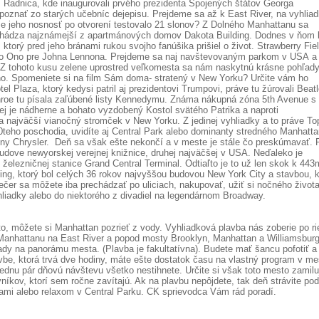
. Radnica, kde inaugurovali prvého prezidenta Spojených štátov Georga
poznať zo starých učebníc dejepisu. Prejdeme sa až k East River, na vyhlia
že jeho nosnosť po otvorení testovalo 21 slonov? Z Dolného Manhattanu sa
achádza najznámejší z apartmánových domov Dakota Building. Dodnes v ňom
torý pred jeho bránami rukou svojho fanúšika prišiel o život. Strawberry Fie
oko Ono pre Johna Lennona. Prejdeme sa naj navštevovaným parkom v USA a
 Z tohoto kusu zelene uprostred veľkomesta sa nám naskytnú krásne pohľad
. Spomeniete si na film Sám doma- stratený v New Yorku? Určite vám ho
el Plaza, ktorý kedysi patril aj prezidentovi Trumpovi, práve tu žúrovali Beat
roe tu písala zaľúbené listy Kennedymu. Známa nákupná zóna 5th Avenue s
 je nádherne a bohato vyzdobený Kostol svätého Patrika a naproti
a najväčší vianočný stromček v New Yorku. Z jedinej vyhliadky a to práve To
teho poschodia, uvidíte aj Central Park alebo dominanty stredného Manhatta
sny Chrysler. Deň sa však ešte nekončí a v meste je stále čo preskúmavať. 
budove newyorskej verejnej knižnice, druhej najväčšej v USA. Neďaleko je
 železničnej stanice Grand Central Terminal. Odtiaľto je to už len skok k 443
g, ktorý bol celých 36 rokov najvyššou budovou New York City a stavbou, k
er sa môžete iba prechádzať po uliciach, nakupovať, užiť si nočného života
liadky alebo do niektorého z divadiel na legendárnom Broadway.
, môžete si Manhattan pozrieť z vody. Vyhliadková plavba nás zoberie po ri
anhattanu na East River a popod mosty Brooklyn, Manhattan a Williamsburg
y na panorámu mesta. (Plavba je fakultatívna). Budete mať šancu pofotiť a
lavbe, ktorá trvá dve hodiny, máte ešte dostatok času na vlastný program v me
dnu pár dňovú návštevu všetko nestihnete. Určite si však toto mesto zamilu
níkov, ktorí sem ročne zavítajú. Ak na plavbu nepôjdete, tak deň strávite pod
riami alebo relaxom v Central Parku. CK sprievodca Vám rád poradí.