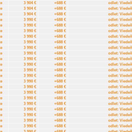
te
3 904 €
+688 €
odlet: Viede
te
3 904 €
+688 €
odlet: Viede
te
3 904 €
+688 €
odlet: Viede
te
3 990 €
+688 €
odlet: Viede
te
3 990 €
+688 €
odlet: Viede
te
3 990 €
+688 €
odlet: Viede
te
3 990 €
+688 €
odlet: Viede
te
3 990 €
+688 €
odlet: Viede
te
3 990 €
+688 €
odlet: Viede
te
3 990 €
+688 €
odlet: Viede
te
3 990 €
+688 €
odlet: Viede
te
3 990 €
+688 €
odlet: Viede
te
3 990 €
+688 €
odlet: Viede
te
3 990 €
+688 €
odlet: Viede
te
3 990 €
+688 €
odlet: Viede
te
3 990 €
+688 €
odlet: Viede
te
3 990 €
+688 €
odlet: Viede
te
3 990 €
+688 €
odlet: Viede
te
3 990 €
+688 €
odlet: Viede
te
3 990 €
+688 €
odlet: Viede
te
3 990 €
+688 €
odlet: Viede
te
3 990 €
+688 €
odlet: Viede
te
3 990 €
+688 €
odlet: Viede
te
3 990 €
+688 €
odlet: Viede