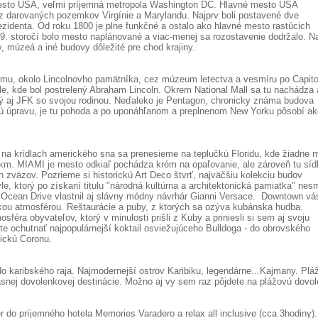
esto USA, veľmi príjemná metropola Washington DC. Hlavné mesto USA
arovaných pozemkov Virgínie a Marylandu. Najprv boli postavené dve
rezidenta. Od roku 1800 je plne funkčné a ostalo ako hlavné mesto rastúcich
9. storočí bolo mesto naplánované a viac-menej sa rozostavenie dodržalo. N
 múzeá a iné budovy dôležité pre chod krajiny.
omu, okolo Lincolnovho pamätníka, cez múzeum letectva a vesmíru po Capito
e, kde bol postrelený Abraham Lincoln. Okrem National Mall sa tu nachádza 
ný aj JFK so svojou rodinou. Neďaleko je Pentagon, chronicky známa budova
ú úpravu, je tu pohoda a po uponáhľanom a preplnenom New Yorku pôsobí ak
na krídlach amerického sna sa prenesieme na teplučkú Floridu, kde žiadne 
 km. MIAMI je mesto odkiaľ pochádza krém na opaľovanie, ale zároveň tu sídl
 zväzov. Pozrieme si historickú Art Deco štvrť, najväčšiu kolekciu budov
e, ktorý po získaní titulu "národná kultúrna a architektonická pamiatka" nes
 Ocean Drive vlastnil aj slávny módny návrhár Gianni Versace. Downtown vá
ou atmosférou. Reštaurácie a puby, z ktorých sa ozýva kubánska hudba.
sféra obyvateľov, ktorý v minulosti prišli z Kuby a priniesli si sem aj svoju
te ochutnať najpopulárnejší koktail osviežujúceho Bulldoga - do obrovského
ickú Coronu.
do karibského raja. Najmodernejší ostrov Karibiku, legendárne...Kajmany. Plá
snej dovolenkovej destinácie. Možno aj vy sem raz pôjdete na plážovú dovol
 do príjemného hotela Memories Varadero a relax all inclusive (cca 3hodiny).