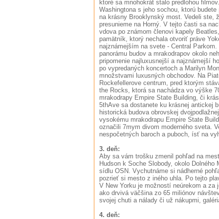
ktoré sa mnohokrát stalo predlohou filmov
Washingtona s jeho sochou, ktorú budete 
na krásny Brooklynský most. Vedeli ste, 
presunieme na Horný. V tejto časti sa n
vdova po známom členovi kapely Beatles, k
pamätník, ktorý nechala otvoriť práve Y
najznámejším na svete - Central Parkom.
panorámu budov a mrakodrapov okolo neho
pripomenie najluxusnejší a najznámejší hot
po vypredaných koncertoch a Marilyn Mon
množstvami luxusných obchodov. Na Piatej
Rockefellerove centrum, pred ktorým stáv
the Rocks, ktorá sa nachádza vo výške 70
mrakodrapy Empire State Building, či krá
5thAve sa dostanete ku krásnej antickej 
historická budova obrovskej dvojpodlažnej
vysokému mrakodrapu Empire State Buildin
označili 7mym divom moderného sveta. Več
nespočetných baroch a puboch, ísť na vyh
3. deň:
Aby sa vám trošku zmenil pohľad na mesto
Hudson k Soche Slobody, okolo Dolného M
sídlu OSN. Vychutnáme si nádherné pohľad
pozrieť si mesto z iného uhla. Po tejto p
V New Yorku je možností neúrekom a za je
ako drvivá väčšina zo 65 miliónov návštev
svojej chuti a nálady či už nákupmi, galé
4. deň: