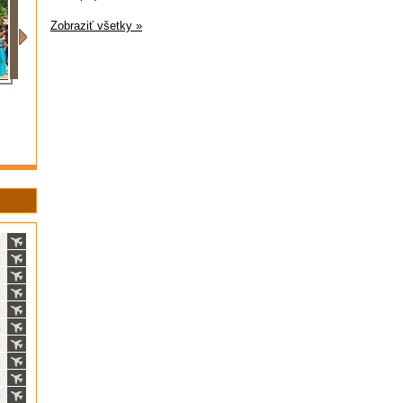
Zobraziť všetky »
ň
ň
ň
ň
ň
ň
ň
ň
ň
ň