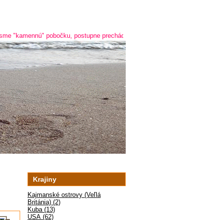
nnú" pobočku, postupne prechádzame na online predaj a predaj cez telefón 
Krajiny
Kajmanské ostrovy (Veľlá
Británia) (2)
Kuba (13)
USA (62)