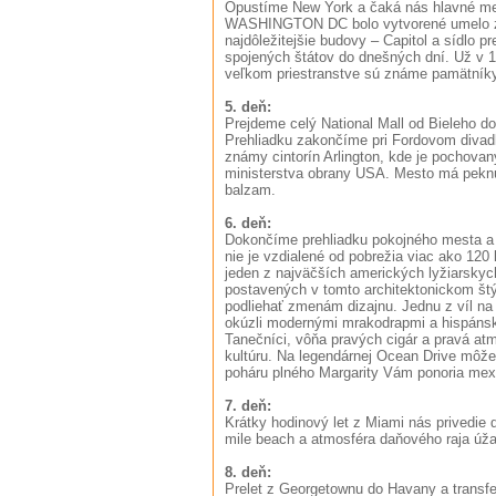
Opustíme New York a čaká nás hlavné m
WASHINGTON DC bolo vytvorené umelo z d
najdôležitejšie budovy – Capitol a sídlo p
spojených štátov do dnešných dní. Už v 1
veľkom priestranstve sú známe pamätníky,
5. deň:
Prejdeme celý National Mall od Bieleho d
Prehliadku zakončíme pri Fordovom divadl
známy cintorín Arlington, kde je pochova
ministerstva obrany USA. Mesto má pekn
balzam.
6. deň:
Dokončíme prehliadku pokojného mesta a 
nie je vzdialené od pobrežia viac ako 120
jeden z najväčších amerických lyžiarskych
postavených v tomto architektonickom štýl
podliehať zmenám dizajnu. Jednu z víl na
okúzli modernými mrakodrapmi a hispánsk
Tanečníci, vôňa pravých cigár a pravá atmo
kultúru. Na legendárnej Ocean Drive môže
poháru plného Margarity Vám ponoria mex
7. deň:
Krátky hodinový let z Miami nás privedie 
mile beach a atmosféra daňového raja úža
8. deň:
Prelet z Georgetownu do Havany a transfer