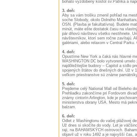
bohato vyzdobený kostol sv.Patrika a nap
3. deň:
Aby sa vám trošku zmenil pohľad na mesto
soche Slobody, okolo Dolného Manhattanu
OSN. (Plavba je fakultatívna). Budete mať 
minút, máte ešte dostatok času na vlastn
pár dňovú návštevu všetko nestihnete. Urč
návštevníkov, ktorí sem ročne zavítajú. Ak
galériami, alebo relaxom v Central Parku
4. deň:
Opustíme New York a čaká nás hlavné me
WASHINGTON DC bolo vytvorené umelo z d
najdôležitejšie budovy – Capitol a sídlo p
spojených štátov do dnešných dní. Už v 1
veľkom priestranstve sú známe pamätníky,
5. deň:
Prejdeme celý National Mall od Bieleho d
Prehliadku zakončíme pri Fordovom divadl
známy cintorín Arlington, kde je pochova
ministerstva obrany USA. Mesto má pekn
balzam.
6. deň:
Odlet z Washingtonu do vašej plážovej de
Už dnes si skočíte do vody. Let je väčš
raji, na BAHAMSKÝCH ostrovoch. Bahamské
objavil už v roku 1492 a je najvyšší čas, 