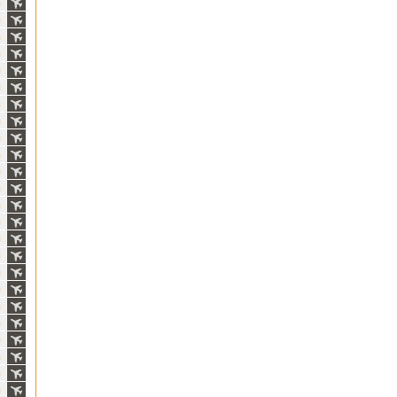
ň
ň
ň
ň
ň
ň
ň
ň
ň
ň
ň
ň
ň
ň
ň
ň
ň
ň
ň
ň
ň
ň
ň
ň