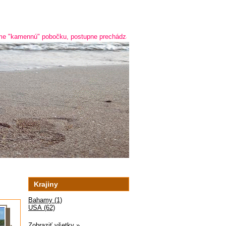
nú" pobočku, postupne prechádzame na online predaj a predaj cez telefón -
Krajiny
Bahamy (1)
USA (62)
Zobraziť všetky »