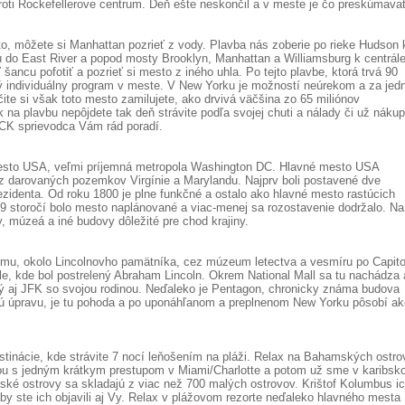
roti Rockefellerove centrum. Deň ešte neskončil a v meste je čo preskúmavať
, môžete si Manhattan pozrieť z vody. Plavba nás zoberie po rieke Hudson 
 do East River a popod mosty Brooklyn, Manhattan a Williamsburg k centrál
šancu pofotiť a pozrieť si mesto z iného uhla. Po tejto plavbe, ktorá trvá 90
ý individuálny program v meste. V New Yorku je možností neúrekom a za jed
ite si však toto mesto zamilujete, ako drvivá väčšina zo 65 miliónov
 na plavbu nepôjdete tak deň strávite podľa svojej chuti a nálady či už náku
. CK sprievodca Vám rád poradí.
sto USA, veľmi príjemná metropola Washington DC. Hlavné mesto USA
arovaných pozemkov Virgínie a Marylandu. Najprv boli postavené dve
rezidenta. Od roku 1800 je plne funkčné a ostalo ako hlavné mesto rastúcich
9 storočí bolo mesto naplánované a viac-menej sa rozostavenie dodržalo. Na
 múzeá a iné budovy dôležité pre chod krajiny.
omu, okolo Lincolnovho pamätníka, cez múzeum letectva a vesmíru po Capito
e, kde bol postrelený Abraham Lincoln. Okrem National Mall sa tu nachádza 
ný aj JFK so svojou rodinou. Neďaleko je Pentagon, chronicky známa budova
ú úpravu, je tu pohoda a po uponáhľanom a preplnenom New Yorku pôsobí ak
stinácie, kde strávite 7 nocí leňošením na pláži. Relax na Bahamských ostro
inou s jedným krátkym prestupom v Miami/Charlotte a potom už sme v karibs
 ostrovy sa skladajú z viac než 700 malých ostrovov. Krištof Kolumbus i
aby ste ich objavili aj Vy. Relax v plážovom rezorte neďaleko hlavného mesta