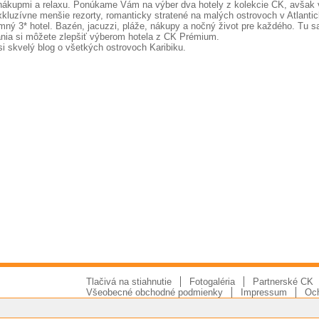
kupmi a relaxu. Ponúkame Vám na výber dva hotely z kolekcie CK, avšak 
kluzívne menšie rezorty, romanticky stratené na malých ostrovoch v Atlanti
mný 3* hotel. Bazén, jacuzzi, pláže, nákupy a nočný život pre každého. Tu s
ania si môžete zlepšiť výberom hotela z CK Prémium.
si skvelý blog o všetkých ostrovoch Karibiku.
Tlačivá na stiahnutie
Fotogaléria
Partnerské CK
Všeobecné obchodné podmienky
Impressum
Och