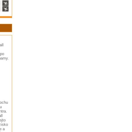
ň
ň
ll
 po
hamy.
Sochu
u
ntra.
ll
ejto
zisko
e a