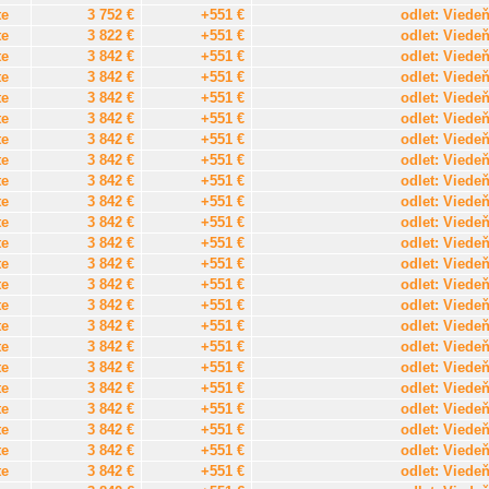
te
3 752 €
+551 €
odlet: Viede
te
3 822 €
+551 €
odlet: Viede
te
3 842 €
+551 €
odlet: Viede
te
3 842 €
+551 €
odlet: Viede
te
3 842 €
+551 €
odlet: Viede
te
3 842 €
+551 €
odlet: Viede
te
3 842 €
+551 €
odlet: Viede
te
3 842 €
+551 €
odlet: Viede
te
3 842 €
+551 €
odlet: Viede
te
3 842 €
+551 €
odlet: Viede
te
3 842 €
+551 €
odlet: Viede
te
3 842 €
+551 €
odlet: Viede
te
3 842 €
+551 €
odlet: Viede
te
3 842 €
+551 €
odlet: Viede
te
3 842 €
+551 €
odlet: Viede
te
3 842 €
+551 €
odlet: Viede
te
3 842 €
+551 €
odlet: Viede
te
3 842 €
+551 €
odlet: Viede
te
3 842 €
+551 €
odlet: Viede
te
3 842 €
+551 €
odlet: Viede
te
3 842 €
+551 €
odlet: Viede
te
3 842 €
+551 €
odlet: Viede
te
3 842 €
+551 €
odlet: Viede