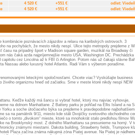
te
4 520 €
+551 €
odlet: Viede
te
4 520 €
+551 €
odlet: Viede
ame kombinácie poznávacích zájazdov a relaxu na karibských ostrovoch. 3
oho na pochybách, že mesto nikdy nespí. Ulice tejto metropoly prejdeme z Wa
sť času na prípadný šport v Madison square garden, muzikál na Broadway či
otom nás čaká azda najpríjemnejšie mesto USA, Washington DC. Prechádzka
 capitolu cez Lincolna až k FBI či Arlington. Potom nás už čakajú slávne Ba
a Nassau alebo luxusný hotel Atlantis. Radi Vám s výberom poradíme.
t renomovanými leteckými spoločnosťami. Chcete viac? Vyskúšajte business
hto živého organizmu hneď od začiatku. Sme v meste ktoré nikdy nespí NEW
ttanu. Keďže každý má šancu si vybrať hotel, ktorý mu najviac vyhovuje,
neme na dolnom Manhattane. Z Battery parku je pohľad na Ellis Island a na 
ew Yorku a soche útočiaceho býka sa prejdeme k pravdepodobne najbohatšiem
ieme sa na pamätník 9/11, miesto kde stáli Dvojičky svetového obchodného ce
iečo o tomto „divokom“ mieste, ktoré sa mnohokrát stalo predlohou filmov Wa
iadke na Brooklynský most. Z dolného Manhattanu sa presunieme na horný. V t
chronicky známymi miestami. Dakota building, Strawberry fields, Trumpove kl
i hoteli Plaza začína známa nákupná zóna Piatej avenue. Na Piatej je nádhern