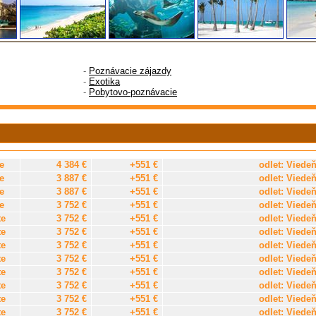
-
Poznávacie zájazdy
-
Exotika
-
Pobytovo-poznávacie
e
4 384 €
+551 €
odlet: Viede
e
3 887 €
+551 €
odlet: Viede
e
3 887 €
+551 €
odlet: Viede
e
3 752 €
+551 €
odlet: Viede
te
3 752 €
+551 €
odlet: Viede
te
3 752 €
+551 €
odlet: Viede
te
3 752 €
+551 €
odlet: Viede
te
3 752 €
+551 €
odlet: Viede
te
3 752 €
+551 €
odlet: Viede
te
3 752 €
+551 €
odlet: Viede
te
3 752 €
+551 €
odlet: Viede
te
3 752 €
+551 €
odlet: Viede