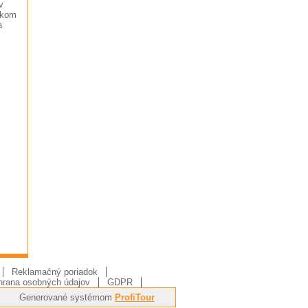
v
ckom
a
Reklamačný poriadok
rana osobných údajov
GDPR
Generované systémom
ProfiTour