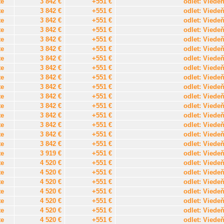
te
3 842 €
+551 €
odlet: Viede
te
3 842 €
+551 €
odlet: Viede
te
3 842 €
+551 €
odlet: Viede
te
3 842 €
+551 €
odlet: Viede
te
3 842 €
+551 €
odlet: Viede
te
3 842 €
+551 €
odlet: Viede
te
3 842 €
+551 €
odlet: Viede
te
3 842 €
+551 €
odlet: Viede
te
3 842 €
+551 €
odlet: Viede
te
3 842 €
+551 €
odlet: Viede
te
3 842 €
+551 €
odlet: Viede
te
3 842 €
+551 €
odlet: Viede
te
3 842 €
+551 €
odlet: Viede
te
3 842 €
+551 €
odlet: Viede
te
3 842 €
+551 €
odlet: Viede
te
3 842 €
+551 €
odlet: Viede
te
3 919 €
+551 €
odlet: Viede
te
4 520 €
+551 €
odlet: Viede
te
4 520 €
+551 €
odlet: Viede
te
4 520 €
+551 €
odlet: Viede
te
4 520 €
+551 €
odlet: Viede
te
4 520 €
+551 €
odlet: Viede
te
4 520 €
+551 €
odlet: Viede
te
4 520 €
+551 €
odlet: Viede