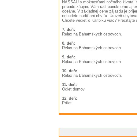
NASSAU s možnosťami nočného života, ná
prípade záujmu Vám radi ponúkneme aj ex
oceáne. V základnej cene zájazdu je príje
nebudete nudiť ani chvíľu. Úroveň ubytov
Chcete vedieť o Karibiku viac? Prečítajte 
7. deň:
Relax na Bahamských ostrovoch.
8. deň:
Relax na Bahamských ostrovoch.
9. deň:
Relax na Bahamských ostrovoch.
10. deň:
Relax na Bahamských ostrovoch.
11. deň:
Odlet domov.
12. deň:
Prílet.