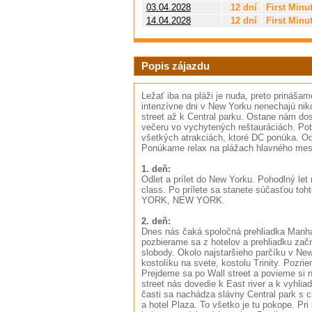
03.04.2028
12 dní
First Minu
14.04.2028
12 dní
First Minu
Popis zájazdu
Ležať iba na pláži je nuda, preto prináš
intenzívne dni v New Yorku nenechajú nik
street až k Central parku. Ostane nám do
večeru vo vychytených reštauráciách. P
všetkých atrakciách, ktoré DC ponúka. Od
Ponúkame relax na plážach hlavného mest
1. deň:
Odlet a prílet do New Yorku. Pohodlný le
class. Po prílete sa stanete súčasťou to
YORK, NEW YORK.
2. deň:
Dnes nás čaká spoločná prehliadka Manha
pozbierame sa z hotelov a prehliadku zač
slobody. Okolo najstaršieho parčíku v N
kostolíku na svete, kostolu Trinity. Pozr
Prejdeme sa po Wall street a povieme si n
street nás dovedie k East river a k vyhl
časti sa nachádza slávny Central park s 
a hotel Plaza. To všetko je tu pokope. Pr