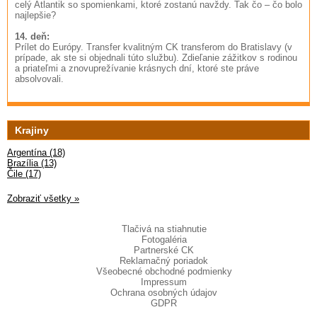
celý Atlantik so spomienkami, ktoré zostanú navždy. Tak čo – čo bolo
najlepšie?
14. deň:
Prílet do Európy. Transfer kvalitným CK transferom do Bratislavy (v
prípade, ak ste si objednali túto službu). Zdieľanie zážitkov s rodinou
a priateľmi a znovuprežívanie krásnych dní, ktoré ste práve
absolvovali.
Krajiny
Argentína (18)
Brazília (13)
Čile (17)
Zobraziť všetky »
Tlačivá na stiahnutie
Fotogaléria
Partnerské CK
Reklamačný poriadok
Všeobecné obchodné podmienky
Impressum
Ochrana osobných údajov
GDPR