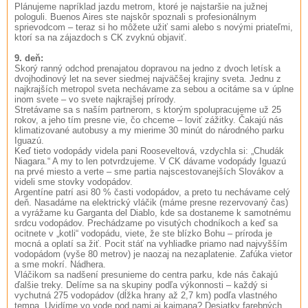
Plánujeme napríklad jazdu metrom, ktoré je najstaršie na južnej
pologuli. Buenos Aires ste najskôr spoznali s profesionálnym
sprievodcom – teraz si ho môžete užiť sami alebo s novými priateľmi,
ktorí sa na zájazdoch s CK zvyknú objaviť.
9. deň:
Skorý ranný odchod prenajatou dopravou na jedno z dvoch letísk a
dvojhodinový let na sever siedmej najväčšej krajiny sveta. Jednu z
najkrajších metropol sveta nechávame za sebou a ocitáme sa v úplne
inom svete – vo svete najkrajšej prírody.
Stretávame sa s naším partnerom, s ktorým spolupracujeme už 25
rokov, a jeho tím presne vie, čo chceme – loviť zážitky. Čakajú nás
klimatizované autobusy a my mierime 30 minút do národného parku
Iguazú.
Keď tieto vodopády videla pani Rooseveltová, vzdychla si: „Chudák
Niagara.“ A my to len potvrdzujeme. V CK dávame vodopády Iguazú
na prvé miesto a verte – sme partia najscestovanejších Slovákov a
videli sme stovky vodopádov.
Argentíne patrí asi 80 % časti vodopádov, a preto tu nechávame celý
deň. Nasadáme na elektrický vláčik (máme presne rezervovaný čas)
a vyrážame ku Garganta del Diablo, kde sa dostaneme k samotnému
srdcu vodopádov. Prechádzame po visutých chodníkoch a keď sa
ocitnete v „kotli“ vodopádu, viete, že ste blízko Bohu – príroda je
mocná a oplatí sa žiť. Pocit stáť na vyhliadke priamo nad najvyšším
vodopádom (vyše 80 metrov) je naozaj na nezaplatenie. Zafúka vietor
a sme mokrí. Nádhera.
Vláčikom sa nadšení presunieme do centra parku, kde nás čakajú
ďalšie treky. Delíme sa na skupiny podľa výkonnosti – každý si
vychutná 275 vodopádov (dĺžka hrany až 2,7 km) podľa vlastného
tempa. Uvidíme vo vode pod nami aj kajmana? Desiatky farebných