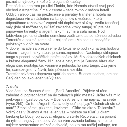
pozrieť si výrobky z kože či elegantné kabáty.
Prechádzka centrom po ulici Florida, kde Harrods otvoril svoj prvý
obchod v Argentíne. Sme v centre – teda rovno v našom hoteli.
Oddych alebo čas na prezlečenie a privátny transfer z hotela na
degustáciu vín a následne na tango show s večerou, ktorú
odporúčame rezervovať vopred vid doplnkové služby. Vedľa tanečnej
sály (kde si môžete vyskúšať základné kroky tanga) sú pre nás
pripravené tanieriky s argentínskymi syrmi a salámami. Pod
taktovkou profesionálneho someliera začíname autochtónnou odrodou
Torrontés a pokračujeme až k najlepšiemu Malbecu z najvyššie
položených viníc na svete.
V dobrej nálade sa presunieme do luxusného podniku na trojchodovú
večeru – argentínsky steak je samozrejmosťou. Nasleduje strhujúce
tango v podaní najväčších profesionálov. Muži v dokonalých oblekoch
a krásne elegantné ženy. Nič lepšie nevystihuje Buenos Aires ako
elegantné, nostalgické, vášnivé a jednoducho sexi tango. Zažijeme
ho, samozrejme, v štvrti, kde pôvodne vzniklo.
Transfer privátnou dopravou späť do hotela. Buenas noches, amigos.
Celý deň bol ako jeden veľký sen.
7. deň:
Viac času na Buenos Aires – „Paríž Ameriky“. Pôjdete si ráno
zabehať či poprechádzať sa do zelených pľúc mesta? Určite vás milo
prekvapí množstvo parkov – Buenos Aires ich má najviac na svete
(vyše 250). Čo to tí Argentínčania celý deň popíjajú? Ochutnali ste už
maté? Zmrzlinárne, pizzerie, kaviarne... Cítite sa ako v Taliansku?
Voľný čas v Buenos Aires je len váš – môžete sa túlať uličkami
farebnej La Bocy, objavovať eleganciu štvrte Recoleta či sa ponoriť
do rytmu tangových klubov. Ak sa vám zažiada kultúra, v meste
nájdete svetoznáme múzeá a divadlá, no kto má radšej nákupy, ten