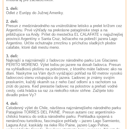
1. deň:
Odlet z Európy do Južnej Ameriky.
2. deň:
Presun z medzinárodného na vnútroštátne letisko a prelet krížom cez
Argentínu. Prvé výhľady na prekrásne patagónske stepi a na
približujúce sa Andy. Prílet do mestečka EL CALAFATE v najjužnejšej
provincii Argentíny v Santa Cruz, ležiaceho na pobreží jazera Lago
Argentino. Určite ochutnajte zmrzlinu s príchuťou sladkých plodov
calafate, ktoré dali mestu meno.
3. deň:
Najkrajší a najznámejší z ľadovcov národného parku Los Glaciares
PERITO MORENO. Výlet loďou po jazere na dosah ľadovca. Presun
na vyhliadkovú plošinu na polostrove, z ktorého máte ľadovec ako na
dlani. Naskytne sa Vám dych vyrážajúci pohľad na 60 metrov vysokú
ľadovcovú stenu vstupujúcu do jazera. Ľadovec je známy svojím
praskaním, každý okamih sa z neho časť odlomí a s rachotom sa
zrúti do jazera. Keď prerastie ľadovec na polostrov a prehatí vodné
cesty, celá hrádza sa raz za niekoľko rokov strhne. Zažijete toto
divadlo práve Vy?
4. deň:
Celodenný výlet do Chile, návšteva najznámejšieho národného parku
Patagónie TORRES DEL PAINE. Presun autami cez argentínsko-
chilskú hranicu do srdca národného parku. Prehliadka spojená s
nenáročnou turistikou, fascinujúce pohľady – jazero Lago Sarmiento,
Laguna Azul, kaskády na rieke Río Paine, jazero Lago Pehoe,