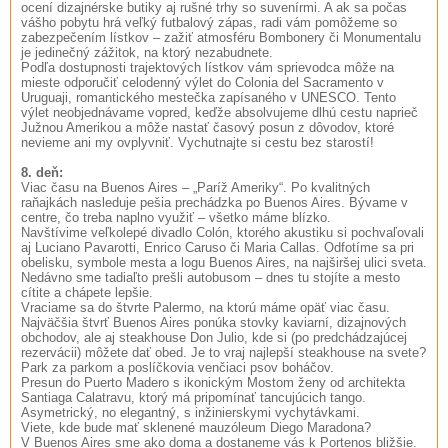
ocení dizajnérske butiky aj rušné trhy so suvenírmi. A ak sa počas
vášho pobytu hrá veľký futbalový zápas, radi vám pomôžeme so
zabezpečením lístkov – zažiť atmosféru Bombonery či Monumentalu
je jedinečný zážitok, na ktorý nezabudnete.
Podľa dostupnosti trajektových lístkov vám sprievodca môže na
mieste odporučiť celodenný výlet do Colonia del Sacramento v
Uruguaji, romantického mestečka zapísaného v UNESCO. Tento
výlet neobjednávame vopred, keďže absolvujeme dlhú cestu naprieč
Južnou Amerikou a môže nastať časový posun z dôvodov, ktoré
nevieme ani my ovplyvniť. Vychutnajte si cestu bez starostí!
8. deň:
Viac času na Buenos Aires – „Paríž Ameriky“. Po kvalitných
raňajkách nasleduje pešia prechádzka po Buenos Aires. Bývame v
centre, čo treba naplno využiť – všetko máme blízko.
Navštívime veľkolepé divadlo Colón, ktorého akustiku si pochvaľovali
aj Luciano Pavarotti, Enrico Caruso či Maria Callas. Odfotíme sa pri
obelisku, symbole mesta a logu Buenos Aires, na najširšej ulici sveta.
Nedávno sme tadiaľto prešli autobusom – dnes tu stojíte a mesto
cítite a chápete lepšie.
Vraciame sa do štvrte Palermo, na ktorú máme opäť viac času.
Najväčšia štvrť Buenos Aires ponúka stovky kaviarní, dizajnových
obchodov, ale aj steakhouse Don Julio, kde si (po predchádzajúcej
rezervácii) môžete dať obed. Je to vraj najlepší steakhouse na svete?
Park za parkom a poslíčkovia venčiaci psov boháčov.
Presun do Puerto Madero s ikonickým Mostom ženy od architekta
Santiaga Calatravu, ktorý má pripomínať tancujúcich tango.
Asymetrický, no elegantný, s inžinierskymi vychytávkami.
Viete, kde bude mať sklenené mauzóleum Diego Maradona?
V Buenos Aires sme ako doma a dostaneme vás k Portenos bližšie.