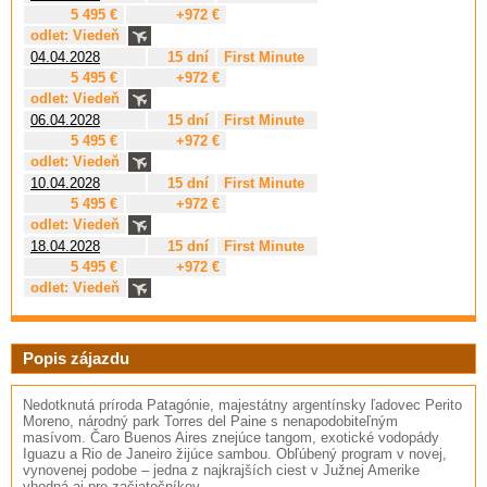
5 495 €
+972 €
odlet: Viedeň
04.04.2028
15 dní
First Minute
5 495 €
+972 €
odlet: Viedeň
06.04.2028
15 dní
First Minute
5 495 €
+972 €
odlet: Viedeň
10.04.2028
15 dní
First Minute
5 495 €
+972 €
odlet: Viedeň
18.04.2028
15 dní
First Minute
5 495 €
+972 €
odlet: Viedeň
Popis zájazdu
Nedotknutá príroda Patagónie, majestátny argentínsky ľadovec Perito
Moreno, národný park Torres del Paine s nenapodobiteľným
masívom. Čaro Buenos Aires znejúce tangom, exotické vodopády
Iguazu a Rio de Janeiro žijúce sambou. Obľúbený program v novej,
vynovenej podobe – jedna z najkrajších ciest v Južnej Amerike
vhodná aj pre začiatočníkov.