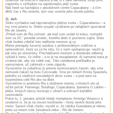
vybehnúť na strechu k bazénu a dať si v bare namiešať svoju prvú
caipirinhu s výhľadom na najslávnejšiu pláž sveta.
Náš hotel sa nachádza v absolútnom centre Copacabany – a čím
dlhší čas v Riu strávite, tým viac oceníte jeho skvelú polohu.
11. deň:
Slnko vychádza nad najznámejšou plážou sveta – Copacabanou – a
my sme priamo tu. Dobre vyspatí vyrážame po raňajkách spoznávať
Rio de Janeiro.
„Prišiel som do Ria zomrieť, ale keď som uvidel tú krásu, rozhodol
som sa žiť,“ povedal umelec, ktorého dielo si pozrieme zajtra. Dnes
však budete zdieľať toto nadšenie mestom aj vy.
Máme prenajatý luxusný autobus s profesionálnym vodičom a
sprievodcom, ktorý sa za tie roky, čo s nami spolupracuje, naučil aj
pár slov po slovensky. Prechádzame mestom a dostávate odborný
výklad k tomu, čo vidíte – a to je na nezaplatenie. Aj samotná trasa je
zvolená tak, aby ste videli viac. Táto celodenná prehliadka je,
samozrejme, už zahrnutá v cene zájazdu.
Vyvezieme sa zubačkou (s presne rezervovaným časom, aby sme
nemuseli čakať) na horu Corcovado. Sme pri nohách Krista Spasiteľa,
jedného zo siedmich novodobých divov sveta – a pod nami sa
rozprestiera celé Rio ako na dlani.
Vysvetlíme si anatómiu Ria a ukážeme miesta, o ktorých ste už
určite počuli: Flamengo, Botafogo, Copacabana, Ipanema či Leblon –
pláže, ktorých názvy rezonujú v ušiach a srdciach každého
cestovateľa.
Práve tu, 1. januára, pristál mladý moreplavec Amerigo Vespucci a
uvedomil si, že je na novom kontinente – ktorý neskôr dostal jeho
meno. Spravil však chybu: myslel si, že zátoka Guanabara je riekou,
preto sa mesto volá Januárová rieka – Rio de Janeiro.