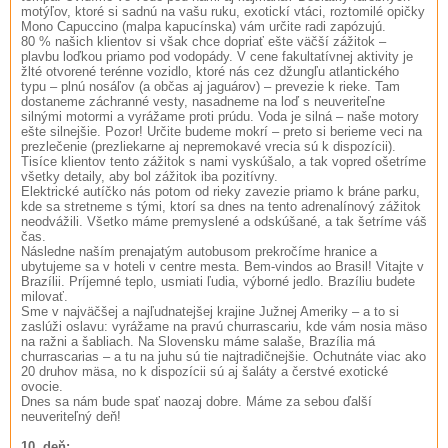
motýľov, ktoré si sadnú na vašu ruku, exotickí vtáci, roztomilé opičky
Mono Capuccino (malpa kapucínska) vám určite radi zapózujú.
80 % našich klientov si však chce dopriať ešte väčší zážitok –
plavbu loďkou priamo pod vodopády. V cene fakultatívnej aktivity je
žlté otvorené terénne vozidlo, ktoré nás cez džungľu atlantického
typu – plnú nosáľov (a občas aj jaguárov) – prevezie k rieke. Tam
dostaneme záchranné vesty, nasadneme na loď s neuveriteľne
silnými motormi a vyrážame proti prúdu. Voda je silná – naše motory
ešte silnejšie. Pozor! Určite budeme mokrí – preto si berieme veci na
prezlečenie (prezliekarne aj nepremokavé vrecia sú k dispozícii).
Tisíce klientov tento zážitok s nami vyskúšalo, a tak vopred ošetríme
všetky detaily, aby bol zážitok iba pozitívny.
Elektrické autíčko nás potom od rieky zavezie priamo k bráne parku,
kde sa stretneme s tými, ktorí sa dnes na tento adrenalínový zážitok
neodvážili. Všetko máme premyslené a odskúšané, a tak šetríme váš
čas.
Následne naším prenajatým autobusom prekročíme hranice a
ubytujeme sa v hoteli v centre mesta. Bem-vindos ao Brasil! Vitajte v
Brazílii. Príjemné teplo, usmiati ľudia, výborné jedlo. Brazíliu budete
milovať.
Sme v najväčšej a najľudnatejšej krajine Južnej Ameriky – a to si
zaslúži oslavu: vyrážame na pravú churrascariu, kde vám nosia mäso
na ražni a šabliach. Na Slovensku máme salaše, Brazília má
churrascarias – a tu na juhu sú tie najtradičnejšie. Ochutnáte viac ako
20 druhov mäsa, no k dispozícii sú aj šaláty a čerstvé exotické
ovocie.
Dnes sa nám bude spať naozaj dobre. Máme za sebou ďalší
neuveriteľný deň!
10. deň: