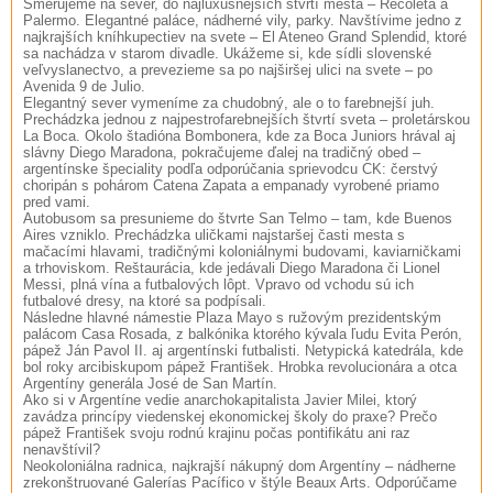
Smerujeme na sever, do najluxusnejších štvrtí mesta – Recoleta a
Palermo. Elegantné paláce, nádherné vily, parky. Navštívime jedno z
najkrajších kníhkupectiev na svete – El Ateneo Grand Splendid, ktoré
sa nachádza v starom divadle. Ukážeme si, kde sídli slovenské
veľvyslanectvo, a prevezieme sa po najširšej ulici na svete – po
Avenida 9 de Julio.
Elegantný sever vymeníme za chudobný, ale o to farebnejší juh.
Prechádzka jednou z najpestrofarebnejších štvrtí sveta – proletárskou
La Boca. Okolo štadióna Bombonera, kde za Boca Juniors hrával aj
slávny Diego Maradona, pokračujeme ďalej na tradičný obed –
argentínske špeciality podľa odporúčania sprievodcu CK: čerstvý
choripán s pohárom Catena Zapata a empanady vyrobené priamo
pred vami.
Autobusom sa presunieme do štvrte San Telmo – tam, kde Buenos
Aires vzniklo. Prechádzka uličkami najstaršej časti mesta s
mačacími hlavami, tradičnými koloniálnymi budovami, kaviarničkami
a trhoviskom. Reštaurácia, kde jedávali Diego Maradona či Lionel
Messi, plná vína a futbalových lôpt. Vpravo od vchodu sú ich
futbalové dresy, na ktoré sa podpísali.
Následne hlavné námestie Plaza Mayo s ružovým prezidentským
palácom Casa Rosada, z balkónika ktorého kývala ľudu Evita Perón,
pápež Ján Pavol II. aj argentínski futbalisti. Netypická katedrála, kde
bol roky arcibiskupom pápež František. Hrobka revolucionára a otca
Argentíny generála José de San Martín.
Ako si v Argentíne vedie anarchokapitalista Javier Milei, ktorý
zavádza princípy viedenskej ekonomickej školy do praxe? Prečo
pápež František svoju rodnú krajinu počas pontifikátu ani raz
nenavštívil?
Neokoloniálna radnica, najkrajší nákupný dom Argentíny – nádherne
zrekonštruované Galerías Pacífico v štýle Beaux Arts. Odporúčame