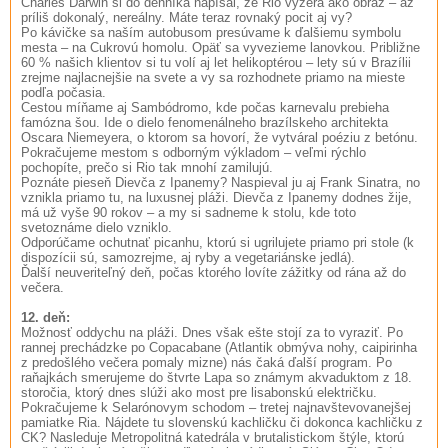
Charles Darwin si do denníka napísal, že Rio vyzerá ako obraz – až
príliš dokonalý, nereálny. Máte teraz rovnaký pocit aj vy?
Po kávičke sa naším autobusom presúvame k ďalšiemu symbolu
mesta – na Cukrovú homolu. Opäť sa vyvezieme lanovkou. Približne
60 % našich klientov si tu volí aj let helikoptérou – lety sú v Brazílii
zrejme najlacnejšie na svete a vy sa rozhodnete priamo na mieste
podľa počasia.
Cestou míňame aj Sambódromo, kde počas karnevalu prebieha
famózna šou. Ide o dielo fenomenálneho brazílskeho architekta
Oscara Niemeyera, o ktorom sa hovorí, že vytváral poéziu z betónu.
Pokračujeme mestom s odborným výkladom – veľmi rýchlo
pochopíte, prečo si Rio tak mnohí zamilujú.
Poznáte pieseň Dievča z Ipanemy? Naspieval ju aj Frank Sinatra, no
vznikla priamo tu, na luxusnej pláži. Dievča z Ipanemy dodnes žije,
má už vyše 90 rokov – a my si sadneme k stolu, kde toto
svetoznáme dielo vzniklo.
Odporúčame ochutnať picanhu, ktorú si ugrilujete priamo pri stole (k
dispozícii sú, samozrejme, aj ryby a vegetariánske jedlá).
Ďalší neuveriteľný deň, počas ktorého lovíte zážitky od rána až do
večera.
12. deň:
Možnosť oddychu na pláži. Dnes však ešte stojí za to vyraziť. Po
rannej prechádzke po Copacabane (Atlantik obmýva nohy, caipirinha
z predošlého večera pomaly mizne) nás čaká ďalší program. Po
raňajkách smerujeme do štvrte Lapa so známym akvaduktom z 18.
storočia, ktorý dnes slúži ako most pre lisabonskú električku.
Pokračujeme k Selarónovym schodom – tretej najnavštevovanejšej
pamiatke Ria. Nájdete tu slovenskú kachličku či dokonca kachličku z
CK? Nasleduje Metropolitná katedrála v brutalistickom štýle, ktorú