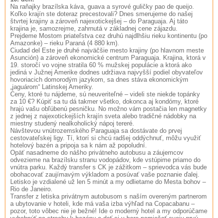
Na raňajky brazílska káva, guava a syrové guličky pao de queijo.
Koľko krajín ste doteraz precestovali? Dnes smerujeme do našej
štvrtej krajiny a zároveň najexotickejšej – do Paraguaja. Aj táto
krajina je, samozrejme, zahrnutá v základnej cene zájazdu.
Prejdeme Mostom priateľstva cez druhú najdlhšiu rieku kontinentu (po
Amazonke) – rieku Paraná (4 880 km).
Ciudad del Este je druhé najväčšie mesto krajiny (po hlavnom meste
Asunción) a zároveň ekonomické centrum Paraguaja. Krajina, ktorá v
19. storočí vo vojne stratila 60 % mužskej populácie a ktorá ako
jediná v Južnej Amerike dodnes udržiava najvyšší podiel obyvateľov
hovoriacich domorodým jazykom, sa dnes stáva ekonomickým
„jaguárom“ Latinskej Ameriky.
Ceny, ktoré tu nájdeme, sú neuveriteľné – videli ste niekde topánky
za 10 €? Kúpiť sa tu dá takmer všetko, dokonca aj kondómy, ktoré
hrajú vašu obľúbenú pesničku. No možno vám postačia len magnetky
z jednej z najexotickejších krajín sveta alebo tradičné nádobky na
miestny studený nealkoholický nápoj tereré.
Návštevou vnútrozemského Paraguaja sa dostávate do prvej
cestovateľskej ligy. Tí, ktorí si chcú radšej oddýchnuť, môžu využiť
hotelový bazén a pripoja sa k nám až popoludní.
Opäť nasadneme do nášho privátneho autobusu a záujemcov
odvezieme na brazílsku stranu vodopádov, kde vstúpime priamo do
vnútra parku. Každý transfer s CK je zážitkom – sprievodca vás bude
obohacovať zaujímavým výkladom a posúvať vaše poznanie ďalej.
Letisko je vzdialené už len 5 minút a my odlietame do Mesta bohov –
Rio de Janeiro.
Transfer z letiska privátnym autobusom s naším overeným partnerom
a ubytovanie v hoteli, kde má vaša izba výhľad na Copacabanu –
pozor, toto vôbec nie je bežné! Ide o moderný hotel a my odporúčame