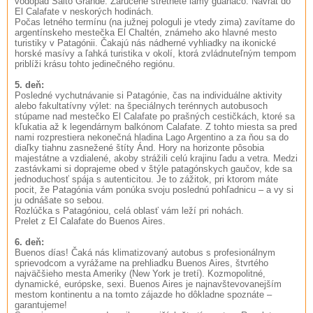
vodopád Salto Grande. Zaručene stretnete lamy guanaco. Návrat do
El Calafate v neskorých hodinách.
Počas letného termínu (na južnej pologuli je vtedy zima) zavítame do
argentínskeho mestečka El Chaltén, známeho ako hlavné mesto
turistiky v Patagónii. Čakajú nás nádherné vyhliadky na ikonické
horské masívy a ľahká turistika v okolí, ktorá zvládnuteľným tempom
priblíži krásu tohto jedinečného regiónu.
5. deň:
Posledné vychutnávanie si Patagónie, čas na individuálne aktivity
alebo fakultatívny výlet: na špeciálnych terénnych autobusoch
stúpame nad mestečko El Calafate po prašných cestičkách, ktoré sa
kľukatia až k legendárnym balkónom Calafate. Z tohto miesta sa pred
nami rozprestiera nekonečná hladina Lago Argentino a za ňou sa do
diaľky tiahnu zasnežené štíty Ánd. Hory na horizonte pôsobia
majestátne a vzdialené, akoby strážili celú krajinu ľadu a vetra. Medzi
zastávkami si doprajeme obed v štýle patagónskych gaučov, kde sa
jednoduchosť spája s autenticitou. Je to zážitok, pri ktorom máte
pocit, že Patagónia vám ponúka svoju poslednú pohľadnicu – a vy si
ju odnášate so sebou.
Rozlúčka s Patagóniou, celá oblasť vám leží pri nohách.
Prelet z El Calafate do Buenos Aires.
6. deň:
Buenos días! Čaká nás klimatizovaný autobus s profesionálnym
sprievodcom a vyrážame na prehliadku Buenos Aires, štvrtého
najväčšieho mesta Ameriky (New York je tretí). Kozmopolitné,
dynamické, európske, sexi. Buenos Aires je najnavštevovanejším
mestom kontinentu a na tomto zájazde ho dôkladne spoznáte –
garantujeme!