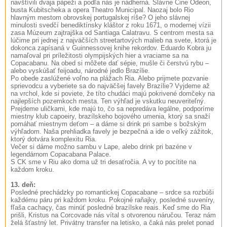
navštívili dvaja pápeži a podľa nás je nádherná. Slávne Cine Odeon,
busta Kubitscheka a opera Theatro Municipal. Naozaj bolo Rio
hlavným mestom obrovskej portugalskej ríše? O jeho slávnej
minulosti svedčí benediktínsky kláštor z roku 1671, o modernej vízii
zasa Múzeum zajtrajška od Santiaga Calatravu. S centrom mesta sa
lúčime pri jednej z najväčších streetartových malieb na svete, ktorá je
dokonca zapísaná v Guinnessovej knihe rekordov. Eduardo Kobra ju
namaľoval pri príležitosti olympijských hier a vraciame sa na
Copacabanu. Na obed si môžete dať sépie, mušle či čerstvú rybu –
alebo vyskúšať feijoadu, národné jedlo Brazílie.
Po obede zaslúžené voľno na plážach Ria. Alebo prijmete pozvanie
sprievodcu a vyberiete sa do najväčšej favely Brazílie? Vyjdeme až
na vrchol, kde si poviete, že títo chudáci majú pokrivené domčeky na
najlepších pozemkoch mesta. Ten výhľad je vskutku neuveriteľný.
Prejdeme uličkami, kde majú to, čo sa nepredáva legálne, podporíme
miestny klub capoeiry, brazílskeho bojového umenia, ktorý sa snaží
pomáhať miestnym deťom – a dáme si drink pri sambe s božským
výhľadom. Naša prehliadka favely je bezpečná a ide o veľký zážitok,
ktorý dotvára komplexitu Ria.
Večer si dáme možno sambu v Lape, alebo drink pri bazéne v
legendárnom Copacabana Palace.
S CK sme v Riu ako doma už tri desaťročia. A vy to pocítite na
každom kroku.
13. deň:
Posledné prechádzky po romantickej Copacabane – srdce sa rozbúši
každému páru pri každom kroku. Pokojné raňajky, posledné suveníry,
fľaša cachaçy, čas minúť posledné brazílske reais. Keď sme do Ria
prišli, Kristus na Corcovade nás vítal s otvorenou náručou. Teraz nám
želá šťastný let. Privátny transfer na letisko, a čaká nás prelet ponad