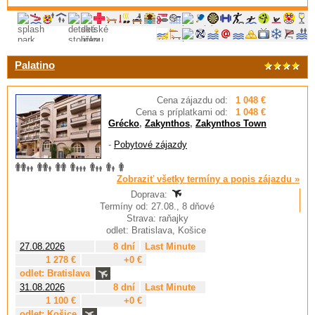
Palatino
Cena zájazdu od:
1 048 €
Cena s príplatkami od:
1 048 €
Grécko
,
Zakynthos
,
Zakynthos Town
-
Pobytové zájazdy
Zobraziť všetky termíny a popis zájazdu »
Doprava:
Termíny od: 27.08., 8 dňové
Strava: raňajky
odlet: Bratislava, Košice
27.08.2026
8 dní
Last Minute
1 278 €
+0 €
odlet: Bratislava
31.08.2026
8 dní
Last Minute
1 100 €
+0 €
odlet: Košice