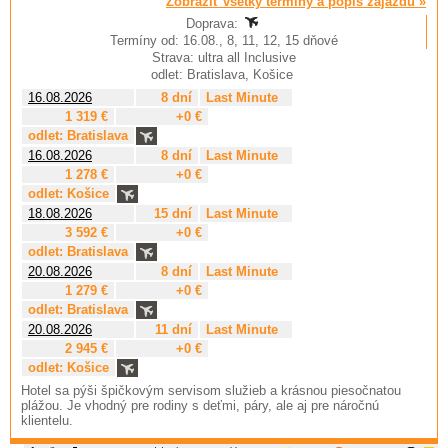
Zobraziť všetky termíny a popis zájazdu »
Doprava:
Termíny od: 16.08., 8, 11, 12, 15 dňové
Strava: ultra all Inclusive
odlet: Bratislava, Košice
16.08.2026
8 dní
Last Minute
1 319 €
+0 €
odlet: Bratislava
16.08.2026
8 dní
Last Minute
1 278 €
+0 €
odlet: Košice
18.08.2026
15 dní
Last Minute
3 592 €
+0 €
odlet: Bratislava
20.08.2026
8 dní
Last Minute
1 279 €
+0 €
odlet: Bratislava
20.08.2026
11 dní
Last Minute
2 945 €
+0 €
odlet: Košice
Hotel sa pýši špičkovým servisom služieb a krásnou piesočnatou
plážou. Je vhodný pre rodiny s deťmi, páry, ale aj pre náročnú
klientelu.