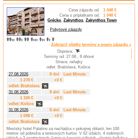
Cena zájazdu od:
1 048 €
Cena s príplatkami od:
1 048 €
Grécko
,
Zakynthos
,
Zakynthos Town
-
Pobytové zájazdy
Zobraziť všetky termíny a popis zájazdu »
Doprava:
Termíny od: 27.08., 8 dňové
Strava: raňajky
odlet: Bratislava, Košice
27.08.2026
8 dní
Last Minute
1 278 €
+0 €
odlet: Bratislava
31.08.2026
8 dní
Last Minute
1 100 €
+0 €
odlet: Košice
31.08.2026
8 dní
Last Minute
1 048 €
+0 €
odlet: Bratislava
Mestský hotel Palatino sa nachádza v pokojnej oblasti, len 100
metrov od pobrežia a tenisových kurtov. V 62 izbách, 4 rodinných
izbách a 2 apartmánoch Junior je luxusný nábytok, vlastný balkón s