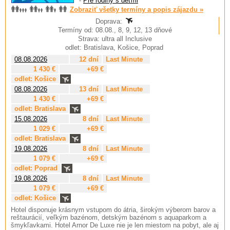
-
Pre rodiny s deťmi
Zobraziť všetky termíny a popis zájazdu »
Doprava:
Termíny od: 08.08., 8, 9, 12, 13 dňové
Strava: ultra all Inclusive
odlet: Bratislava, Košice, Poprad
08.08.2026
12 dní
Last Minute
1 430 €
+69 €
odlet: Košice
08.08.2026
13 dní
Last Minute
1 430 €
+69 €
odlet: Bratislava
15.08.2026
8 dní
Last Minute
1 029 €
+69 €
odlet: Bratislava
19.08.2026
8 dní
Last Minute
1 079 €
+69 €
odlet: Poprad
19.08.2026
8 dní
Last Minute
1 079 €
+69 €
odlet: Košice
Hotel disponuje krásnym vstupom do átria, širokým výberom barov a
reštaurácií, veľkým bazénom, detským bazénom s aquaparkom a
šmykľavkami. Hotel Arnor De Luxe nie je len miestom na pobyt, ale aj