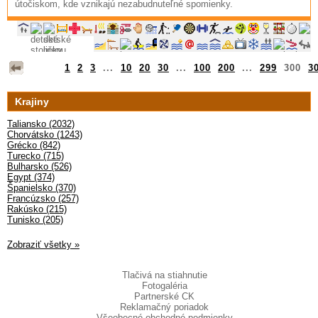
útočiskom, kde vznikajú nezabudnuteľné spomienky.
1
2
3
...
10
20
30
...
100
200
...
299
300
3
Krajiny
Taliansko (2032)
Chorvátsko (1243)
Grécko (842)
Turecko (715)
Bulharsko (526)
Egypt (374)
Španielsko (370)
Francúzsko (257)
Rakúsko (215)
Tunisko (205)
Zobraziť všetky »
Tlačivá na stiahnutie
Fotogaléria
Partnerské CK
Reklamačný poriadok
Všeobecné obchodné podmienky