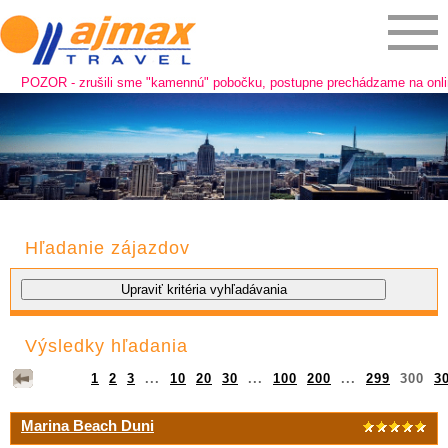
OR - zrušili sme "kamennú" pobočku, postupne prechádzame na online predaj
Hľadanie zájazdov
Výsledky hľadania
1
2
3
...
10
20
30
...
100
200
...
299
300
3
Marina Beach Duni