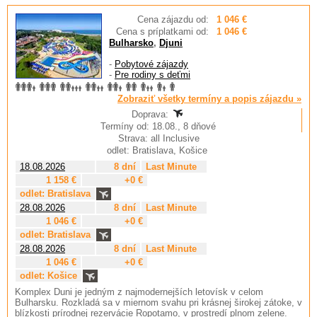
Cena zájazdu od:
1 046 €
Cena s príplatkami od:
1 046 €
Bulharsko
,
Djuni
-
Pobytové zájazdy
-
Pre rodiny s deťmi
Zobraziť všetky termíny a popis zájazdu »
Doprava:
Termíny od: 18.08., 8 dňové
Strava: all Inclusive
odlet: Bratislava, Košice
18.08.2026
8 dní
Last Minute
1 158 €
+0 €
odlet: Bratislava
28.08.2026
8 dní
Last Minute
1 046 €
+0 €
odlet: Bratislava
28.08.2026
8 dní
Last Minute
1 046 €
+0 €
odlet: Košice
Komplex Duni je jedným z najmodernejších letovísk v celom
Bulharsku. Rozkladá sa v miernom svahu pri krásnej širokej zátoke, v
blízkosti prírodnej rezervácie Ropotamo, v prostredí plnom zelene.