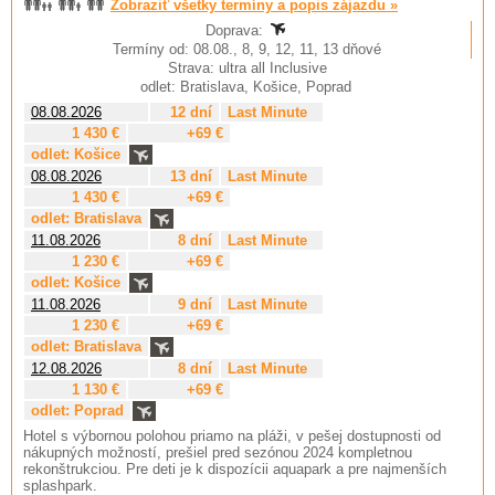
Zobraziť všetky termíny a popis zájazdu »
Doprava:
Termíny od: 08.08., 8, 9, 12, 11, 13 dňové
Strava: ultra all Inclusive
odlet: Bratislava, Košice, Poprad
08.08.2026
12 dní
Last Minute
1 430 €
+69 €
odlet: Košice
08.08.2026
13 dní
Last Minute
1 430 €
+69 €
odlet: Bratislava
11.08.2026
8 dní
Last Minute
1 230 €
+69 €
odlet: Košice
11.08.2026
9 dní
Last Minute
1 230 €
+69 €
odlet: Bratislava
12.08.2026
8 dní
Last Minute
1 130 €
+69 €
odlet: Poprad
Hotel s výbornou polohou priamo na pláži, v pešej dostupnosti od
nákupných možností, prešiel pred sezónou 2024 kompletnou
rekonštrukciou. Pre deti je k dispozícii aquapark a pre najmenších
splashpark.