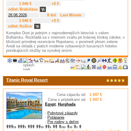
1 046 €
+0 €
odlet: Bratislava
28.08.2026
8 dní
Last Minute
1 046 €
+0 €
odlet: Košice
Komplex Duni je jedným z najmodernejších letovísk v celom
Bulharsku. Rozkladá sa v miernom svahu pri krásnej širokej zátoke, v
blízkosti prírodnej rezervácie Ropotamo, v prostredí plnom zelene.
Areál sa skladá z piatich moderne vybavených luxusných hotelov
ponúkajúcich služby na vysokej úrovni.
Titanic Royal Resort
Cena zájazdu od:
1 047 €
Cena s príplatkami od:
1 047 €
Egypt
,
Hurghada
-
Pobytové zájazdy
-
Potápanie
-
Pre rodiny s deťmi