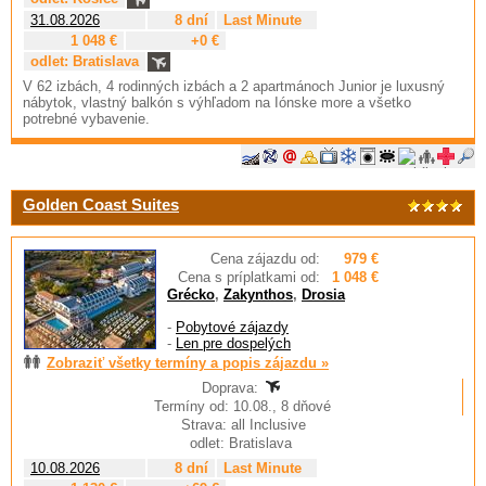
31.08.2026
8 dní
Last Minute
1 048 €
+0 €
odlet: Bratislava
V 62 izbách, 4 rodinných izbách a 2 apartmánoch Junior je luxusný
nábytok, vlastný balkón s výhľadom na Iónske more a všetko
potrebné vybavenie.
Golden Coast Suites
Cena zájazdu od:
979 €
Cena s príplatkami od:
1 048 €
Grécko
,
Zakynthos
,
Drosia
-
Pobytové zájazdy
-
Len pre dospelých
Zobraziť všetky termíny a popis zájazdu »
Doprava:
Termíny od: 10.08., 8 dňové
Strava: all Inclusive
odlet: Bratislava
10.08.2026
8 dní
Last Minute