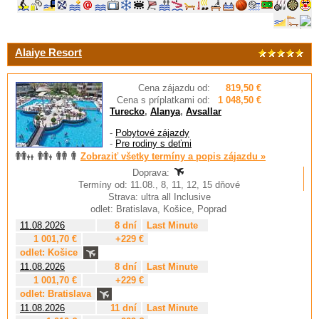
Alaiye Resort
Cena zájazdu od:
819,50 €
Cena s príplatkami od:
1 048,50 €
Turecko
,
Alanya
,
Avsallar
-
Pobytové zájazdy
-
Pre rodiny s deťmi
Zobraziť všetky termíny a popis zájazdu »
Doprava:
Termíny od: 11.08., 8, 11, 12, 15 dňové
Strava: ultra all Inclusive
odlet: Bratislava, Košice, Poprad
11.08.2026
8 dní
Last Minute
1 001,70 €
+229 €
odlet: Košice
11.08.2026
8 dní
Last Minute
1 001,70 €
+229 €
odlet: Bratislava
11.08.2026
11 dní
Last Minute