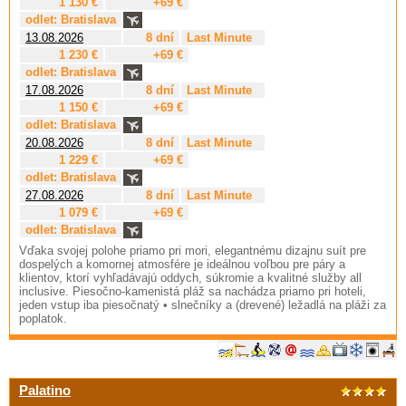
1 130 €
+69 €
odlet: Bratislava
13.08.2026
8 dní
Last Minute
1 230 €
+69 €
odlet: Bratislava
17.08.2026
8 dní
Last Minute
1 150 €
+69 €
odlet: Bratislava
20.08.2026
8 dní
Last Minute
1 229 €
+69 €
odlet: Bratislava
27.08.2026
8 dní
Last Minute
1 079 €
+69 €
odlet: Bratislava
Vďaka svojej polohe priamo pri mori, elegantnému dizajnu suít pre
dospelých a komornej atmosfére je ideálnou voľbou pre páry a
klientov, ktorí vyhľadávajú oddych, súkromie a kvalitné služby all
inclusive. Piesočno-kamenistá pláž sa nachádza priamo pri hoteli,
jeden vstup iba piesočnatý • slnečníky a (drevené) ležadlá na pláži za
poplatok.
Palatino