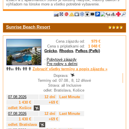
výhľadom na Iónske more a všetko potrebné vybavenie.
Sunrise Beach Resort
Cena zájazdu od:
979 €
Cena s príplatkami od:
1 048 €
Grécko
,
Rhodos
,
Pefkos (Pefki)
-
Pobytové zájazdy
-
Pre rodiny s deťmi
Zobraziť všetky termíny a popis zájazdu »
Doprava:
Termíny od: 07.08., 8, 12 dňové
Strava: all Inclusive
odlet: Bratislava, Košice
07.08.2026
12 dní
Last Minute
1 430 €
+69 €
odlet: Košice
07.08.2026
12 dní
Last Minute
1 430 €
+69 €
odlet: Bratislava