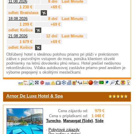
11.08.2026
8 dní
Last Minute
1 230 €
+69 €
odlet: Bratislava
18.08.2026
8 dní
Last Minute
1 299 €
+69 €
odlet: Košice
21.08.2026
12 dní
Last Minute
1 679 €
+69 €
odlet: Košice
Obľúbený hotel s ideálnou polohou priamo pri pláži v prekrásnom
zálive s pozvoľným vstupom do mora, ponúka klientom skvelé
podmienky na letnú dovolenku plnú relaxu. Hotel prešiel nedávnou
rekonštrukciou. Vďaka autobusovej zastávke priamo pred areálom je
výborne prepojený s okolitými mestečkami.
Arnor De Luxe Hotel & Spa
Cena zájazdu od:
979 €
Cena s príplatkami od:
1 048 €
Turecko
,
Manavgat (Side)
,
Side
-
Pobytové zájazdy