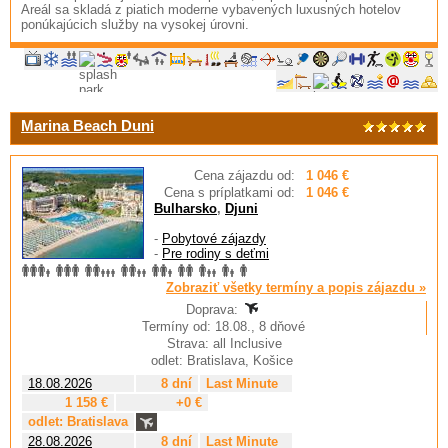
Areál sa skladá z piatich moderne vybavených luxusných hotelov
ponúkajúcich služby na vysokej úrovni.
Marina Beach Duni
Cena zájazdu od:
1 046 €
Cena s príplatkami od:
1 046 €
Bulharsko
,
Djuni
-
Pobytové zájazdy
-
Pre rodiny s deťmi
Zobraziť všetky termíny a popis zájazdu »
Doprava:
Termíny od: 18.08., 8 dňové
Strava: all Inclusive
odlet: Bratislava, Košice
18.08.2026
8 dní
Last Minute
1 158 €
+0 €
odlet: Bratislava
28.08.2026
8 dní
Last Minute