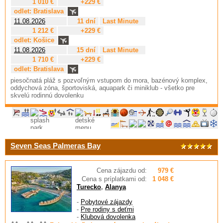
1 010 €
+229 €
odlet: Bratislava
11.08.2026
11 dní
Last Minute
1 212 €
+229 €
odlet: Košice
11.08.2026
15 dní
Last Minute
1 710 €
+229 €
odlet: Bratislava
piesočnatá pláž s pozvoľným vstupom do mora, bazénový komplex,
oddychová zóna, športoviská, aquapark či miniklub - všetko pre
skvelú rodinnú dovolenku
Seven Seas Palmeras Bay
Cena zájazdu od:
979 €
Cena s príplatkami od:
1 048 €
Turecko
,
Alanya
-
Pobytové zájazdy
-
Pre rodiny s deťmi
-
Klubová dovolenka